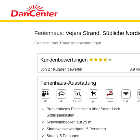
Ferienhaus:
Vejers Strand
,
Südliche Nord
Gehostet über Traum ferienwohnungen
Kundenbewertungen
von 27 Kunden bewertet
3.9 vo
Ferienhaus-Ausstattung
10
4
190m²
ja
nein
Inkl.
9
Problemloses Einchecken über Smart-Lock-
Schlüsselkästen
Schwimmbecken auf 25 m²
Standwasserwhirlpool, 5 Personen
Sauna, 5 Personen