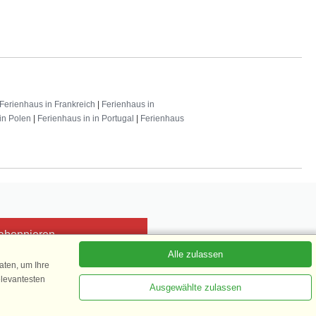
Ferienhaus in Frankreich
|
Ferienhaus in
in Polen
|
Ferienhaus in in Portugal
|
Ferienhaus
 abonnieren
Alle zulassen
ten, um Ihre
elevantesten
Ausgewählte zulassen
Kundenbewertung