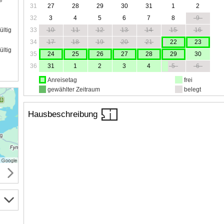
e
31
27
28
29
30
31
1
2
32
3
4
5
6
7
8
9
33
10
11
12
13
14
15
16
ültig
34
17
18
19
20
21
22
23
ültig
35
24
25
26
27
28
29
30
36
31
1
2
3
4
5
6
Anreisetag
frei
gewählter Zeitraum
belegt
Hausbeschreibung