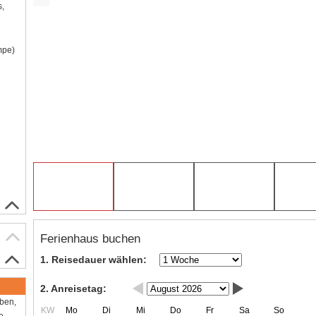
s,
mpe)
Ferienhaus buchen
1. Reisedauer wählen:
2. Anreisetag:
aben,
KW
Mo
Di
Mi
Do
Fr
Sa
So