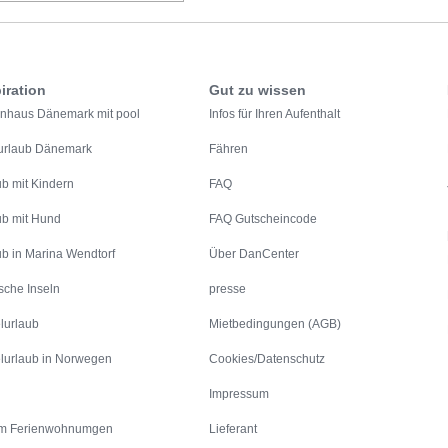
iration
Gut zu wissen
enhaus Dänemark mit pool
Infos für Ihren Aufenthalt
urlaub Dänemark
Fähren
ub mit Kindern
FAQ
ub mit Hund
FAQ Gutscheincode
ub in Marina Wendtorf
Über DanCenter
sche Inseln
presse
lurlaub
Mietbedingungen (AGB)
lurlaub in Norwegen
Cookies/Datenschutz
Impressum
m Ferienwohnumgen
Lieferant