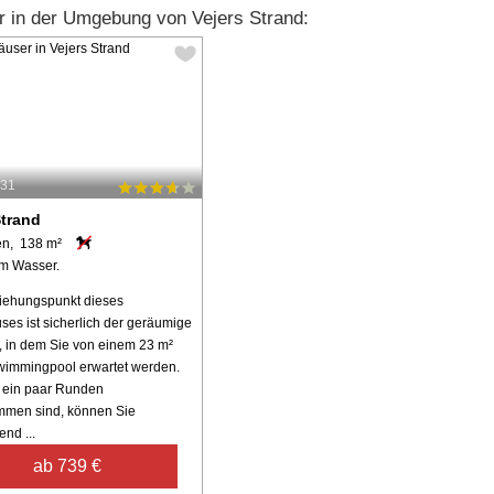
 in der Umgebung von Vejers Strand:
631
Strand
en, 138 m²
m Wasser.
iehungspunkt dieses
ses ist sicherlich der geräumige
 in dem Sie von einem 23 m²
immingpool erwartet werden.
 ein paar Runden
men sind, können Sie
nd ...
ab 739 €