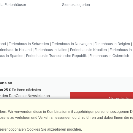
lla Ferienhäuser
Sternekategorien
land
|
Ferienhaus in Schweden
|
Ferienhaus in Norwegen
|
Ferienhaus in Belgien
|
rienhaus in Holland
|
Ferienhaus in Italien
|
Ferienhaus in Kroatien
|
Ferienhaus in 
aus in Spanien
|
Ferienhaus in Tschechische Republik
|
Ferienhaus in Österreich
Fans an
n 25 €
für Ihren nächsten
ür den DanCenter Newsletter an.
Newsletter
, Gewinnspiele und Urlaubstipps!
tern. Wir verwenden diese in Kombination mit zugehörigen personenbezogenen Da
ebseite zu verfolgen und Verkehrsmessungen durchzuführen und dabei Ihnen die r
serer optionalen Cookies Sie akzeptieren möchten.
DanCenter 