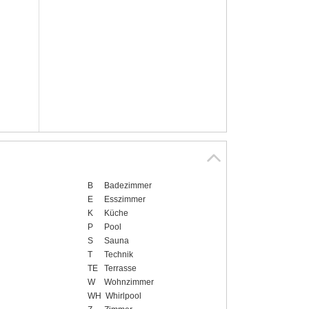
B
Badezimmer
E
Esszimmer
K
Küche
P
Pool
S
Sauna
T
Technik
TE
Terrasse
W
Wohnzimmer
WH
Whirlpool