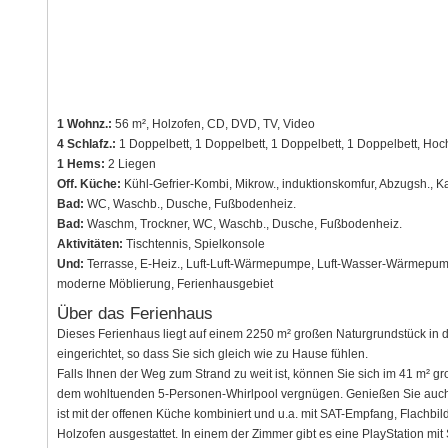
1 Wohnz.:
56 m², Holzofen, CD, DVD, TV, Video
4 Schlafz.:
1 Doppelbett, 1 Doppelbett, 1 Doppelbett, 1 Doppelbett, Hoc
1 Hems:
2 Liegen
Off. Küche:
Kühl-Gefrier-Kombi, Mikrow., induktionskomfur, Abzugsh., K
Bad:
WC, Waschb., Dusche, Fußbodenheiz.
Bad:
Waschm, Trockner, WC, Waschb., Dusche, Fußbodenheiz.
Aktivitäten:
Tischtennis, Spielkonsole
Und:
Terrasse, E-Heiz., Luft-Luft-Wärmepumpe, Luft-Wasser-Wärmepump
moderne Möblierung, Ferienhausgebiet
Über das Ferienhaus
Dieses Ferienhaus liegt auf einem 2250 m² großen Naturgrundstück in 
eingerichtet, so dass Sie sich gleich wie zu Hause fühlen.
Falls Ihnen der Weg zum Strand zu weit ist, können Sie sich im 41 m²
dem wohltuenden 5-Personen-Whirlpool vergnügen. Genießen Sie auc
ist mit der offenen Küche kombiniert und u.a. mit SAT-Empfang, Flachbi
Holzofen ausgestattet. In einem der Zimmer gibt es eine PlayStation mi