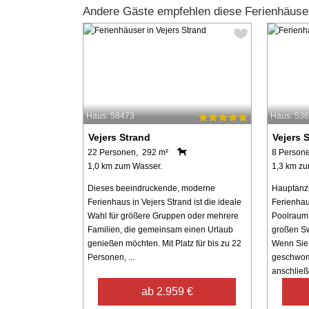
Andere Gäste empfehlen diese Ferienhäuser
Haus: 58473
Haus: 53
Vejers Strand
Vejers 
22 Personen, 292 m²
8 Person
1,0 km zum Wasser.
1,3 km zu
Dieses beeindruckende, moderne
Hauptanz
Ferienhaus in Vejers Strand ist die ideale
Ferienhau
Wahl für größere Gruppen oder mehrere
Poolraum,
Familien, die gemeinsam einen Urlaub
großen Sw
genießen möchten. Mit Platz für bis zu 22
Wenn Sie
Personen, ...
geschwom
anschließe
ab 2.959 €