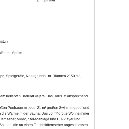
Z
Zimmer
hstuhl
affeem., Spülm.
e, Spielgeräte, Naturgrundst. m. Bäumen 2150 m²,
dem beliebten Badeort Vejers. Das Haus ist ansprechend
 großen Poolraum mit dem 21 m² großen Swimmingpool und
h die Wärme in der Sauna. Das 56 m² große Wohnzimmer
ldfernseher, Video, Stereoanlage und CD-Player und
t Spielen, die an einen Flachbildfernseher angeschlossen