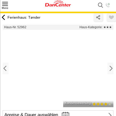
×
Menü
Suchen
Ferienhaus: Tønder
Urlaubsziele
Haus-Nr. 52962
Haus-Kategorie:
★★★
Weitere Urlaubsziele
Angebote
Inspiration
Kontakt
Gut zu wissen
Login
Kundenbewertung
Anreise & Dauer auswählen