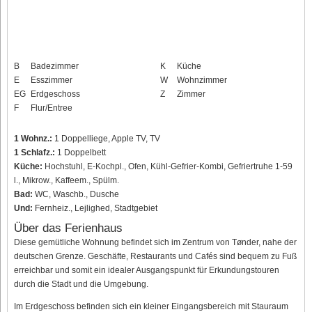
B
Badezimmer
K
Küche
E
Esszimmer
W
Wohnzimmer
EG
Erdgeschoss
Z
Zimmer
F
Flur/Entree
1 Wohnz.:
1 Doppelliege, Apple TV, TV
1 Schlafz.:
1 Doppelbett
Küche:
Hochstuhl, E-Kochpl., Ofen, Kühl-Gefrier-Kombi, Gefriertruhe 1-59
l., Mikrow., Kaffeem., Spülm.
Bad:
WC, Waschb., Dusche
Und:
Fernheiz., Lejlighed, Stadtgebiet
Über das Ferienhaus
Diese gemütliche Wohnung befindet sich im Zentrum von Tønder, nahe der
deutschen Grenze. Geschäfte, Restaurants und Cafés sind bequem zu Fuß
erreichbar und somit ein idealer Ausgangspunkt für Erkundungstouren
durch die Stadt und die Umgebung.
Im Erdgeschoss befinden sich ein kleiner Eingangsbereich mit Stauraum