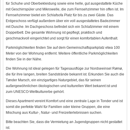
für Schuhe und Oberbekleidung sowie eine helle, gut ausgestattete Küche
mit Geschirrspüler und Mikrowelle, die zum Fernsehzimmer hin offen ist. Im
Fernsehzimmer bietet ein Schlafsofa Platz für bis zu zwei Gäste. Das
Erdgeschoss verfügt außerdem über ein voll ausgestattetes Badezimmer
mit Dusche. Im Dachgeschoss befindet sich ein Schlafzimmer mit einem
Doppelbett. Die gesamte Wohnung ist gepflegt, praktisch und
geschmackvoll eingerichtet und sorgt für einen komfortablen Aufenthalt.
Parkmöglichkeiten finden Sie auf dem Gemeinschaftsparkplatz etwa 100
Meter von der Wohnung entfernt. Weitere öffentliche Parkmöglichkeiten
finden Sie in der Nähe.
Die Wohnung ist ideal gelegen für Tagesausflüge zur Nordseeinsel Rømø,
die für ihre langen, breiten Sandstrände bekannt ist. Erkunden Sie auch die
Tønder Marsch, ein einzigartiges Naturgebiet, das für seinen
außergewöhnlichen ökologischen und kulturellen Wert bekannt ist und
zum UNESCO-Weltkulturerbe gehört.
Dieses Apartment vereint Komfort und eine zentrale Lage in Tonder und ist
somit die perfekte Wahl für Familien oder kleine Gruppen, die eine
Mischung aus Kultur-, Natur- und Freizeiterlebnissen suchen.
Bitte beachten Sie, dass die Vermietung an Jugendgruppen nicht gestattet
ist.