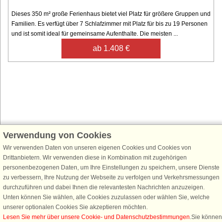
Dieses 350 m² große Ferienhaus bietet viel Platz für größere Gruppen und
Familien. Es verfügt über 7 Schlafzimmer mit Platz für bis zu 19 Personen
und ist somit ideal für gemeinsame Aufenthalte. Die meisten ...
ab 1.408 €
Verwendung von Cookies
Schließen Sie sich 100.000 Ferienhaus-Fans an
Wir verwenden Daten von unseren eigenen Cookies und Cookies von
Erhalten Sie einen
Willkommensgutschein von 25 €
für Ihren nächsten
Drittanbietern. Wir verwenden diese in Kombination mit zugehörigen
Ferienhausurlaub - melden Sie sich einfach für den DanCenter Newsletter
personenbezogenen Daten, um Ihre Einstellungen zu speichern, unsere Dienste
an. Verpassen Sie nie wieder exklusive Angebote, Gewinnspiele und
zu verbessern, Ihre Nutzung der Webseite zu verfolgen und Verkehrsmessungen
Urlaubstipps!
durchzuführen und dabei Ihnen die relevantesten Nachrichten anzuzeigen.
Unten können Sie wählen, alle Cookies zuzulassen oder wählen Sie, welche
unserer optionalen Cookies Sie akzeptieren möchten.
Lesen Sie mehr über unsere Cookie- und Datenschutzbestimmungen
.Sie können