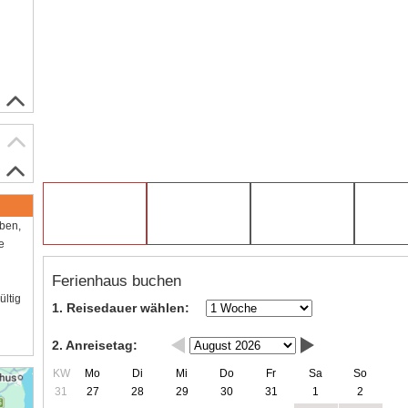
aben,
e
Ferienhaus buchen
ültig
1. Reisedauer wählen:
2. Anreisetag:
KW
Mo
Di
Mi
Do
Fr
Sa
So
31
27
28
29
30
31
1
2