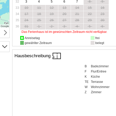
32
3
4
5
6
7
8
9
33
10
11
12
13
14
15
16
34
17
18
19
20
21
22
23
35
24
25
26
27
28
29
30
36
31
1
2
3
4
5
6
Das Ferienhaus ist im gewünschten Zeitraum nicht verfügbar.
Anreisetag
frei
gewählter Zeitraum
belegt
Hausbeschreibung
B
Badezimmer
F
Flur/Entree
K
Küche
TE
Terrasse
W
Wohnzimmer
Z
Zimmer