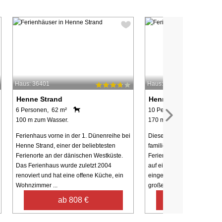
Haus: 36401
Haus: 18686
Henne Strand
Henne Strand
6 Personen, 62 m²
10 Personen, 156 m²
100 m zum Wasser.
170 m zum Wasser.
Ferienhaus vorne in der 1. Dünenreihe bei
Dieses ansprechende und
Henne Strand, einer der beliebtesten
familienfreundliche, 156 m
Ferienorte an der dänischen Westküste.
Ferienhaus wurde 1986 in 
Das Ferienhaus wurde zuletzt 2004
auf einem 1560 m² großen 
renoviert und hat eine offene Küche, ein
eingeschränktem Meerblick
Wohnzimmer ...
große Wohnzimmer ist mit ..
ab 808 €
ab 880 €