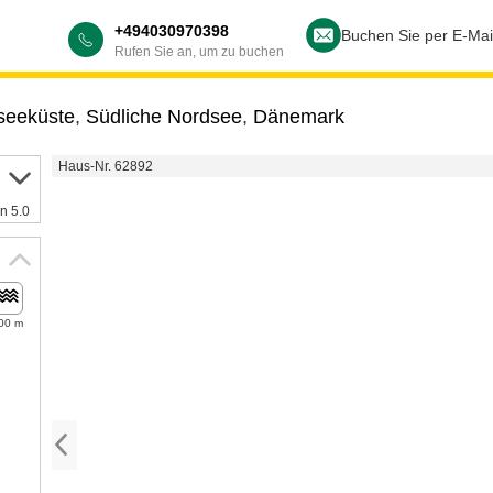
+494030970398
Buchen Sie per E-Mai
Rufen Sie an, um zu buchen
seeküste
,
Südliche Nordsee
,
Dänemark
Haus-Nr. 62892
n 5.0
00 m