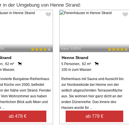
r in der Umgebung von Henne Strand:
554
Haus: 63654
Strand
Henne Strand
en, 62 m²
5 Personen, 62 m²
m Wasser.
100 m zum Wasser.
enovierte Bungalow-Reihenhaus
Reihenhaus mit Sauna und Aussicht bis
nd Küche von 2000, befindet
zur Nordseeküste bei Henne von der
 in der Nähe vom Strand. Fenster
seitlich abgeschirmten Terrassenfläche
. Vom Wohnzimmer aus haben
aus. Sie wohnen hier ganz dicht an der
 herrlichen Blick aufs Meer und
ersten Dünenreihe. Das Innere des
 ...
Hauses wurde für ...
ab 478 €
ab 778 €