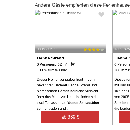
Andere Gäste empfehlen diese Ferienhäuse
Haus: 80609
Haus: 82
Henne Strand
Henne 
6 Personen, 62 m²
6 Person
100 m zum Wasser.
100 m zu
Dieser Reihenbungalow liegt in dem
Dieses r
bekannten Badeort Henne Strand und
mit Bad u
bietet seinen Gästen herrliche Aussicht
sich ganz
über das Meer. Am Haus befinden sich
von 2008
zwei Terrassen, auf denen Sie tagsüber
Sie einen
sonnenbaden und ...
die beiden
ab 369 €