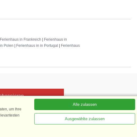
Ferienhaus in Frankreich
|
Ferienhaus in
in Polen
|
Ferienhaus in in Portugal
|
Ferienhaus
 abonnieren
Alle zulassen
ten, um Ihre
elevantesten
Ausgewählte zulassen
Kundenbewertung
1 von 5