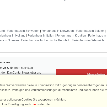
land
|
Ferienhaus in Schweden
|
Ferienhaus in Norwegen
|
Ferienhaus in Belgien
|
rienhaus in Holland
|
Ferienhaus in Italien
|
Ferienhaus in Kroatien
|
Ferienhaus in 
aus in Spanien
|
Ferienhaus in Tschechische Republik
|
Ferienhaus in Österreich
Fans an
n 25 €
für Ihren nächsten
ür den DanCenter Newsletter an.
Newsletter
, Gewinnspiele und Urlaubstipps!
tern. Wir verwenden diese in Kombination mit zugehörigen personenbezogenen Da
ebseite zu verfolgen und Verkehrsmessungen durchzuführen und dabei Ihnen die r
serer optionalen Cookies Sie akzeptieren möchten.
DanCenter 
n Ihre Einwilligung auch
hier
widerrufen.
4,