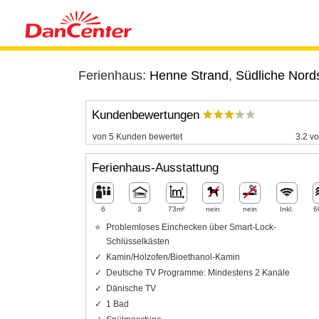
Ferienhaus:
Henne Strand
,
Südliche Nord
Kundenbewertungen
von 5 Kunden bewertet
3.2 vo
Ferienhaus-Ausstattung
6
3
73m²
nein
nein
Inkl.
6
Problemloses Einchecken über Smart-Lock-
Schlüsselkästen
Kamin/Holzofen/Bioethanol-Kamin
Deutsche TV Programme: Mindestens 2 Kanäle
Dänische TV
1 Bad