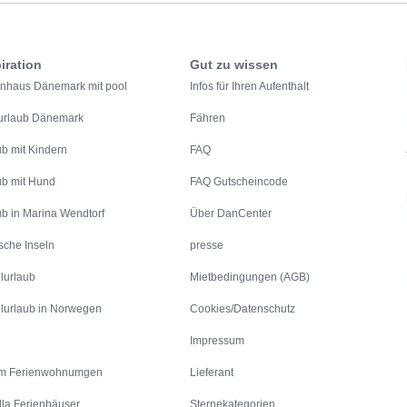
iration
Gut zu wissen
enhaus Dänemark mit pool
Infos für Ihren Aufenthalt
urlaub Dänemark
Fähren
ub mit Kindern
FAQ
ub mit Hund
FAQ Gutscheincode
ub in Marina Wendtorf
Über DanCenter
sche Inseln
presse
lurlaub
Mietbedingungen (AGB)
lurlaub in Norwegen
Cookies/Datenschutz
Impressum
m Ferienwohnumgen
Lieferant
lla Ferienhäuser
Sternekategorien