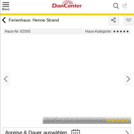
×
Menü
Suchen
Ferienhaus: Henne Strand
Urlaubsziele
Haus-Nr. 62505
Haus-Kategorie:
★★★★★
Weitere Urlaubsziele
Angebote
Inspiration
Kontakt
Gut zu wissen
Login
Küste/See 1,0 km
Kundenbewertung
Anreise & Dauer auswählen