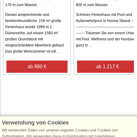
170 m zum Wasser.
800 m zum Wasser.
Dieses ansprechende und
Schönes Ferienhaus mit Pool und
familienfreundliche, 156 m² große
Außenwhirlpool in Henne Strand -----
Ferienhaus wurde 1986 in 1.
--------------------------------------------------
Dünenreihe, auf einem 1560 m²
------- Träumen Sie von einem Urlau
großen Grundstück mit
mit Pool, Wellness und der Nordsee
eingeschränktem Meerblick gebaut.
ganz in ...
Das große Wohnzimmer ist mit ...
ab 880 €
ab 1.217 €
Verwendung von Cookies
Schließen Sie sich 100.000 Ferienhaus-Fans an
Erhalten Sie einen
Willkommensgutschein von 25 €
für Ihren nächsten
Wir verwenden Daten von unseren eigenen Cookies und Cookies von
Ferienhausurlaub - melden Sie sich einfach für den DanCenter Newsletter
Drittanbietern. Wir verwenden diese in Kombination mit zugehörigen