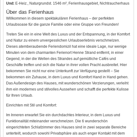
Und:
E-Heiz., Naturgrundst. 1546 m², Ferienhausgebiet, Nichtraucherhaus
Über das Ferienhaus
Willkommen in diesem spektakulären Ferienhaus – der perfekten
Urlaubsoase für die ganze Familie oder eine Gruppe von Freunden!
Treten Sie ein in eine Welt des Luxus und der Entspannung, in der Komfort
und Natur zu einem unvergesslichen Urlaubserlebnis verschmelzen.
Dieses atemberaubende Feriendomizil hat eine ideale Lage, nur wenige
Minuten von dem charmanten Ferienort Henne Strand entfernt, in einer
Gegend, in der die Wellen des Strandes auf gemütliche Cafés und
Geschäfte treffen und sich die Natur in ihrer vollen Pracht ausbreitet. Hier
bekommen Sie nicht nur eine Unterkunft zur Verfügung gestellt – Sie
bekommen ein Zuhause, in dem Luxus und Komfort Hand in Hand gehen.
Das Außendesign des Hauses, mit wunderschönen Verzierungen, verleiht
ihm ein modernes und stilvolles Aussehen und schafft die perfekte Kulisse
für Ihren Urlaub.
Einrichten mit Stil und Komfort:
Im Inneren erwartet Sie ein durchdachtes Interieur, in dem Luxus und
Funktionalität miteinander verschmelzen. Die 6 wunderschön
eingerichteten Schlafzimmer des Hauses sind in zwei separate Bereiche
unterteilt, wodurch sowohl Privatsphäre als auch enger Kontakt mit dem