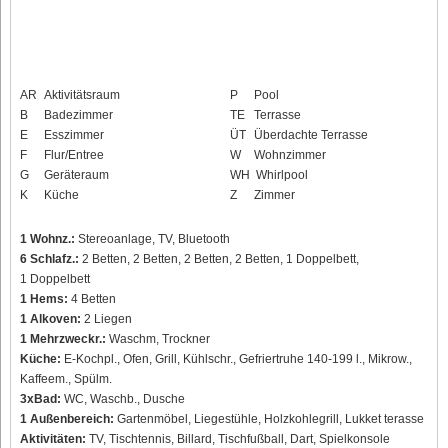
AR
Aktivitätsraum
P
Pool
B
Badezimmer
TE
Terrasse
E
Esszimmer
ÜT
Überdachte Terrasse
F
Flur/Entree
W
Wohnzimmer
G
Geräteraum
WH
Whirlpool
K
Küche
Z
Zimmer
1 Wohnz.:
Stereoanlage, TV, Bluetooth
6 Schlafz.:
2 Betten, 2 Betten, 2 Betten, 2 Betten, 1 Doppelbett,
1 Doppelbett
1 Hems:
4 Betten
1 Alkoven:
2 Liegen
1 Mehrzweckr.:
Waschm, Trockner
Küche:
E-Kochpl., Ofen, Grill, Kühlschr., Gefriertruhe 140-199 l., Mikrow.,
Kaffeem., Spülm.
3xBad:
WC, Waschb., Dusche
1 Außenbereich:
Gartenmöbel, Liegestühle, Holzkohlegrill, Lukket terasse
Aktivitäten:
TV, Tischtennis, Billard, Tischfußball, Dart, Spielkonsole