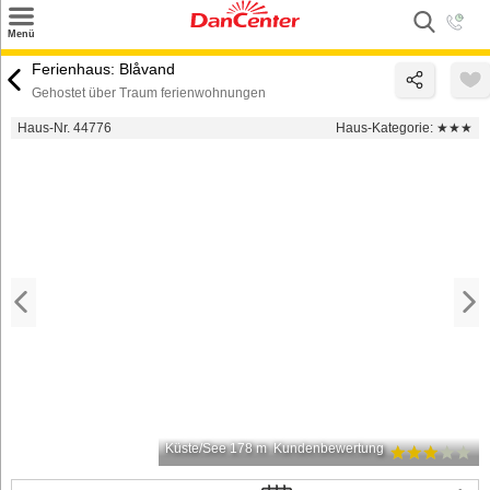
×
Menü
Suchen
Ferienhaus: Blåvand
Gehostet über Traum ferienwohnungen
Urlaubsziele
Haus-Nr. 44776
Haus-Kategorie:
★★★
Weitere Urlaubsziele
Angebote
Inspiration
Kontakt
Gut zu wissen
Login
Küste/See 178 m
Kundenbewertung