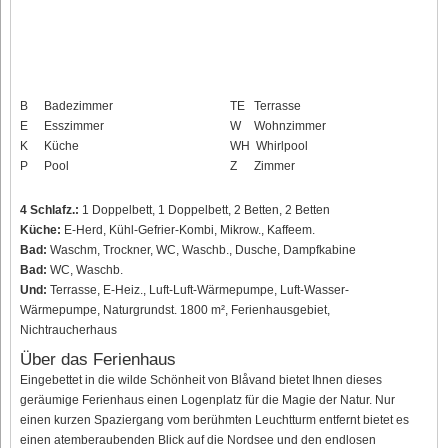
B
Badezimmer
TE
Terrasse
E
Esszimmer
W
Wohnzimmer
K
Küche
WH
Whirlpool
P
Pool
Z
Zimmer
4 Schlafz.:
1 Doppelbett, 1 Doppelbett, 2 Betten, 2 Betten
Küche:
E-Herd, Kühl-Gefrier-Kombi, Mikrow., Kaffeem.
Bad:
Waschm, Trockner, WC, Waschb., Dusche, Dampfkabine
Bad:
WC, Waschb.
Und:
Terrasse, E-Heiz., Luft-Luft-Wärmepumpe, Luft-Wasser-
Wärmepumpe, Naturgrundst. 1800 m², Ferienhausgebiet,
Nichtraucherhaus
Über das Ferienhaus
Eingebettet in die wilde Schönheit von Blåvand bietet Ihnen dieses
geräumige Ferienhaus einen Logenplatz für die Magie der Natur. Nur
einen kurzen Spaziergang vom berühmten Leuchtturm entfernt bietet es
einen atemberaubenden Blick auf die Nordsee und den endlosen