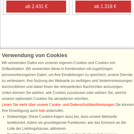
ab 2.431 €
ab 1.318 €
Verwendung von Cookies
Schließen Sie sich 100.000 Ferienhaus-Fans an
Wir verwenden Daten von unseren eigenen Cookies und Cookies von
Erhalten Sie einen
Willkommensgutschein von 25 €
für Ihren nächsten
Drittanbietern. Wir verwenden diese in Kombination mit zugehörigen
Ferienhausurlaub - melden Sie sich einfach für den DanCenter Newsletter
personenbezogenen Daten, um Ihre Einstellungen zu speichern, unsere Dienste
an. Verpassen Sie nie wieder exklusive Angebote, Gewinnspiele und
zu verbessern, Ihre Nutzung der Webseite zu verfolgen und Verkehrsmessungen
Urlaubstipps!
durchzuführen und dabei Ihnen die relevantesten Nachrichten anzuzeigen.
Unten können Sie wählen, alle Cookies zuzulassen oder wählen Sie, welche
unserer optionalen Cookies Sie akzeptieren möchten.
Lesen Sie mehr über unsere Cookie- und Datenschutzbestimmungen
.Sie können
Ihre Einwilligung auch
hier
widerrufen.
Newsletter abonnieren
Notwendige: Diese Cookies tragen dazu bei, dass unsere Webseite
funktioniert, indem sie grundlegende Funktionen, wie das Erinnern an die
Liste der Lieblingshäuser, aktivieren.