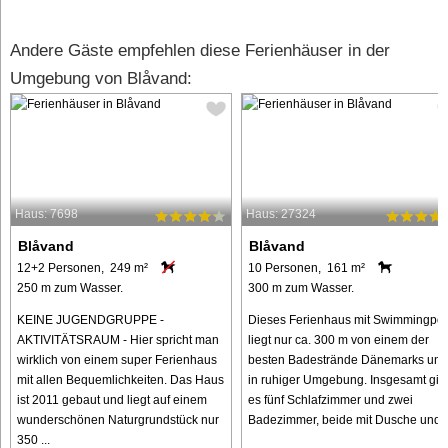
Andere Gäste empfehlen diese Ferienhäuser in der
Umgebung von Blåvand:
Haus: 7698
Haus: 27324
Blåvand
Blåvand
12+2 Personen, 249 m²
10 Personen, 161 m²
250 m zum Wasser.
300 m zum Wasser.
KEINE JUGENDGRUPPE -
Dieses Ferienhaus mit Swimmingpoo
AKTIVITÄTSRAUM - Hier spricht man
liegt nur ca. 300 m von einem der
wirklich von einem super Ferienhaus
besten Badestrände Dänemarks und
mit allen Bequemlichkeiten. Das Haus
in ruhiger Umgebung. Insgesamt gib
ist 2011 gebaut und liegt auf einem
es fünf Schlafzimmer und zwei
wunderschönen Naturgrundstück nur
Badezimmer, beide mit Dusche und ..
350 ...