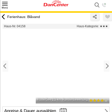
×
Menü
Suchen
Ferienhaus: Blåvand
Urlaubsziele
Haus-Nr. 04158
Haus-Kategorie:
★★★
Weitere Urlaubsziele
Angebote
Inspiration
Kontakt
Gut zu wissen
Login
Küste/See 2,5 km
Kundenbewertung
Anreise & Dauer auswählen