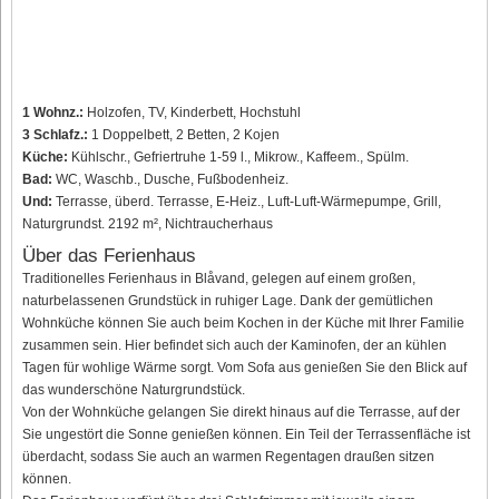
1 Wohnz.:
Holzofen, TV, Kinderbett, Hochstuhl
3 Schlafz.:
1 Doppelbett, 2 Betten, 2 Kojen
Küche:
Kühlschr., Gefriertruhe 1-59 l., Mikrow., Kaffeem., Spülm.
Bad:
WC, Waschb., Dusche, Fußbodenheiz.
Und:
Terrasse, überd. Terrasse, E-Heiz., Luft-Luft-Wärmepumpe, Grill,
Naturgrundst. 2192 m², Nichtraucherhaus
Über das Ferienhaus
Traditionelles Ferienhaus in Blåvand, gelegen auf einem großen,
naturbelassenen Grundstück in ruhiger Lage. Dank der gemütlichen
Wohnküche können Sie auch beim Kochen in der Küche mit Ihrer Familie
zusammen sein. Hier befindet sich auch der Kaminofen, der an kühlen
Tagen für wohlige Wärme sorgt. Vom Sofa aus genießen Sie den Blick auf
das wunderschöne Naturgrundstück.
Von der Wohnküche gelangen Sie direkt hinaus auf die Terrasse, auf der
Sie ungestört die Sonne genießen können. Ein Teil der Terrassenfläche ist
überdacht, sodass Sie auch an warmen Regentagen draußen sitzen
können.