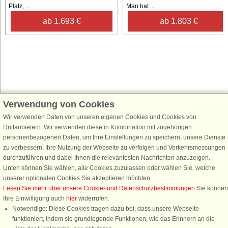
Platz, ...
Man hat ...
ab 1.693 €
ab 1.803 €
Verwendung von Cookies
Schließen Sie sich 100.000 Ferienhaus-Fans an
Wir verwenden Daten von unseren eigenen Cookies und Cookies von
Erhalten Sie einen
Willkommensgutschein von 25 €
für Ihren nächsten
Drittanbietern. Wir verwenden diese in Kombination mit zugehörigen
Ferienhausurlaub - melden Sie sich einfach für den DanCenter Newsletter
personenbezogenen Daten, um Ihre Einstellungen zu speichern, unsere Dienste
an. Verpassen Sie nie wieder exklusive Angebote, Gewinnspiele und
zu verbessern, Ihre Nutzung der Webseite zu verfolgen und Verkehrsmessungen
Urlaubstipps!
durchzuführen und dabei Ihnen die relevantesten Nachrichten anzuzeigen.
Unten können Sie wählen, alle Cookies zuzulassen oder wählen Sie, welche
unserer optionalen Cookies Sie akzeptieren möchten.
Lesen Sie mehr über unsere Cookie- und Datenschutzbestimmungen
.Sie können
Ihre Einwilligung auch
hier
widerrufen.
Newsletter abonnieren
Notwendige: Diese Cookies tragen dazu bei, dass unsere Webseite
funktioniert, indem sie grundlegende Funktionen, wie das Erinnern an die