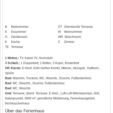
B
Badezimmer
ÜT
Überdachte Terrasse
E
Esszimmer
W
Wohnzimmer
G
Geräteraum
WR
Waschraum
K
Küche
Z
Zimmer
TE
Terrasse
1 Wohnz.:
TV, Kabel-TV, Hochstuhl
3 Schlafz.:
1 Doppelbett, 2 Betten, 3 Kojen, Kinderbett
Off. Küche:
E-Herd, Kühl-Gefrier-Kombi, Mikrow., Abzugsh., Kaffeem.,
Spülm.
Bad:
Waschm, Trockner, WC, Waschb., Dusche, Fußbodenheiz.
Bad:
WC, Waschb., Dusche, Fußbodenheiz.
Bad:
WC, Waschb.
Und:
Terrasse, überd. Terrasse, E-Heiz., Luft-Luft-Wärmepumpe, Grill,
Naturgrundst. 3900 m², gemütliche Möblierung, Ferienhausgebiet,
Nichtraucherhaus
Über das Ferienhaus