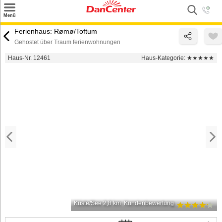
×
Menü
Suchen
Ferienhaus: Rømø/Toftum
Gehostet über Traum ferienwohnungen
Urlaubsziele
Haus-Nr. 12461
Haus-Kategorie:
★★★★★
Weitere Urlaubsziele
Angebote
Inspiration
Kontakt
Gut zu wissen
Login
Küste/See 2,8 km
Kundenbewertung