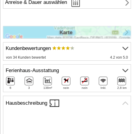
Anreise & Dauer auswählen
Karte
Kundenbewertungen
von 34 Kunden bewertet
4.2 von 5.0
Ferienhaus-Ausstattung
6
3
138m²
nein
nein
Inkl.
2,8 km
Hausbeschreibung