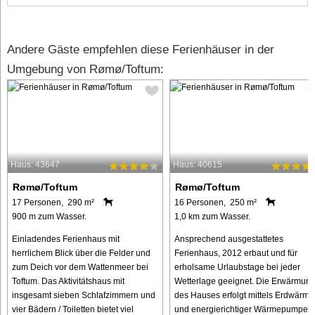
Andere Gäste empfehlen diese Ferienhäuser in der
Umgebung von Rømø/Toftum:
Haus: 43647
Haus: 40615
Rømø/Toftum
Rømø/Toftum
17 Personen, 290 m²
16 Personen, 250 m²
900 m zum Wasser.
1,0 km zum Wasser.
Einladendes Ferienhaus mit
Ansprechend ausgestattetes
herrlichem Blick über die Felder und
Ferienhaus, 2012 erbaut und für
zum Deich vor dem Wattenmeer bei
erholsame Urlaubstage bei jeder
Toftum. Das Aktivitätshaus mit
Wetterlage geeignet. Die Erwärmun
insgesamt sieben Schlafzimmern und
des Hauses erfolgt mittels Erdwärme
vier Bädern / Toiletten bietet viel
und energierichtiger Wärmepumpe.