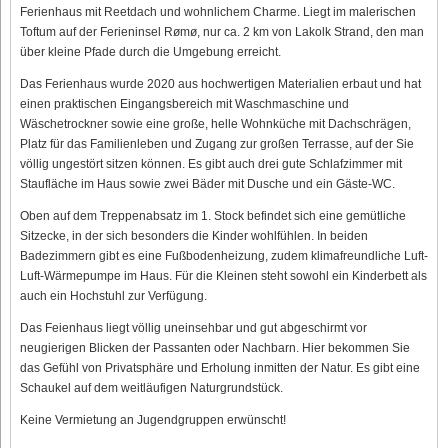
Ferienhaus mit Reetdach und wohnlichem Charme. Liegt im malerischen
Toftum auf der Ferieninsel Rømø, nur ca. 2 km von Lakolk Strand, den man
über kleine Pfade durch die Umgebung erreicht.
Das Ferienhaus wurde 2020 aus hochwertigen Materialien erbaut und hat
einen praktischen Eingangsbereich mit Waschmaschine und
Wäschetrockner sowie eine große, helle Wohnküche mit Dachschrägen,
Platz für das Familienleben und Zugang zur großen Terrasse, auf der Sie
völlig ungestört sitzen können. Es gibt auch drei gute Schlafzimmer mit
Staufläche im Haus sowie zwei Bäder mit Dusche und ein Gäste-WC.
Oben auf dem Treppenabsatz im 1. Stock befindet sich eine gemütliche
Sitzecke, in der sich besonders die Kinder wohlfühlen. In beiden
Badezimmern gibt es eine Fußbodenheizung, zudem klimafreundliche Luft-
Luft-Wärmepumpe im Haus. Für die Kleinen steht sowohl ein Kinderbett als
auch ein Hochstuhl zur Verfügung.
Das Feienhaus liegt völlig uneinsehbar und gut abgeschirmt vor
neugierigen Blicken der Passanten oder Nachbarn. Hier bekommen Sie
das Gefühl von Privatsphäre und Erholung inmitten der Natur. Es gibt eine
Schaukel auf dem weitläufigen Naturgrundstück.
Keine Vermietung an Jugendgruppen erwünscht!