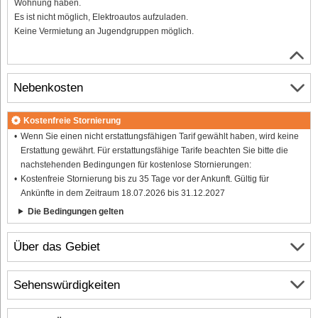
Wohnung haben.
Es ist nicht möglich, Elektroautos aufzuladen.
Keine Vermietung an Jugendgruppen möglich.
Nebenkosten
Kostenfreie Stornierung
Wenn Sie einen nicht erstattungsfähigen Tarif gewählt haben, wird keine
Erstattung gewährt. Für erstattungsfähige Tarife beachten Sie bitte die
nachstehenden Bedingungen für kostenlose Stornierungen:
Kostenfreie Stornierung bis zu 35 Tage vor der Ankunft. Gültig für
Ankünfte in dem Zeitraum 18.07.2026 bis 31.12.2027
Die Bedingungen gelten
Über das Gebiet
Sehenswürdigkeiten