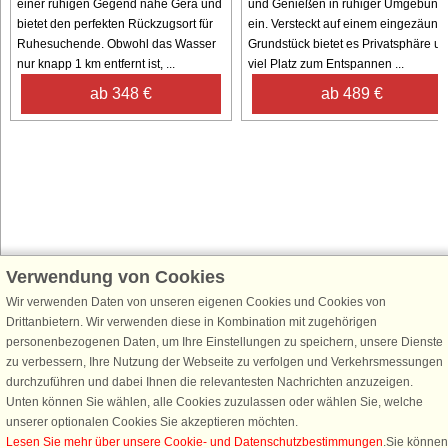
einer ruhigen Gegend nahe Gerå und
und Genießen in ruhiger Umgebung
bietet den perfekten Rückzugsort für
ein. Versteckt auf einem eingezäunt
Ruhesuchende. Obwohl das Wasser
Grundstück bietet es Privatsphäre u
nur knapp 1 km entfernt ist, ...
viel Platz zum Entspannen ...
ab 348 €
ab 489 €
Verwendung von Cookies
Schließen Sie sich 100.000 Ferienhaus-Fans an
Erhalten Sie einen
Willkommensgutschein von 25 €
für Ihren nächsten
Wir verwenden Daten von unseren eigenen Cookies und Cookies von
Ferienhausurlaub - melden Sie sich einfach für den DanCenter Newsletter
Drittanbietern. Wir verwenden diese in Kombination mit zugehörigen
an. Verpassen Sie nie wieder exklusive Angebote, Gewinnspiele und
personenbezogenen Daten, um Ihre Einstellungen zu speichern, unsere Dienste
Urlaubstipps!
zu verbessern, Ihre Nutzung der Webseite zu verfolgen und Verkehrsmessungen
durchzuführen und dabei Ihnen die relevantesten Nachrichten anzuzeigen.
Unten können Sie wählen, alle Cookies zuzulassen oder wählen Sie, welche
unserer optionalen Cookies Sie akzeptieren möchten.
Lesen Sie mehr über unsere Cookie- und Datenschutzbestimmungen
.Sie können