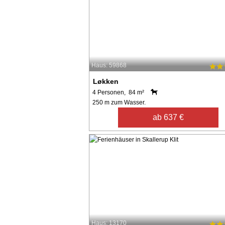
Haus: 59868
Løkken
4 Personen, 84 m²
250 m zum Wasser.
ab 637 €
Haus: 13170