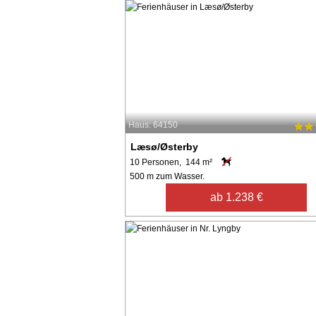
Haus: 64150
Læsø/Østerby
10 Personen, 144 m²
500 m zum Wasser.
ab 1.238 €