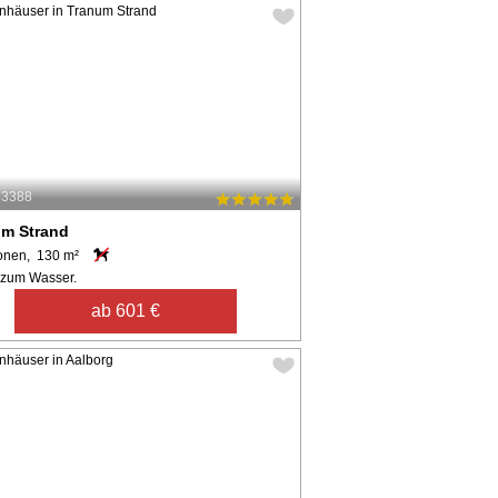
43388
um Strand
onen, 130 m²
 zum Wasser.
ab 601 €