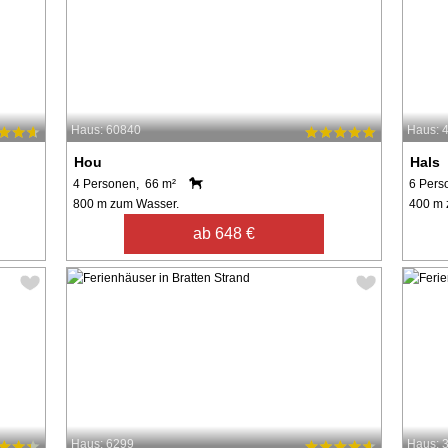
Haus: 60840
Haus: 
Hou
Hals
4 Personen, 66 m²
6 Pers
800 m zum Wasser.
400 m 
ab 648 €
Haus: 6299
Haus: 