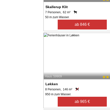
Skallerup Klit
7 Personen, 62 m²
50 m zum Wasser.
ab 846 €
Haus: 59909
Løkken
8 Personen, 146 m²
950 m zum Wasser.
ab 965 €