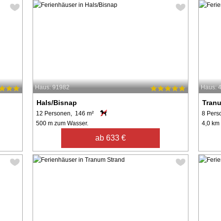
Haus: 91982
Haus: 
Hals/Bisnap
Tran
12 Personen, 146 m²
8 Pers
500 m zum Wasser.
4,0 km
ab 633 €