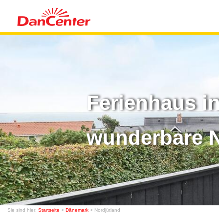
Ferienhaus i
wunderbare N
Sie sind hier:
Startseite
>
Dänemark
> Nordjütland