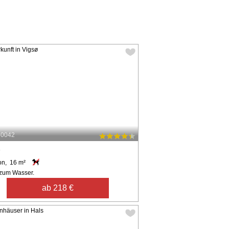
40042
ø
on, 16 m²
zum Wasser.
ab 218 €