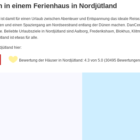
 in einem Ferienhaus in Nordjütland
 ist damit für einen Urlaub zwischen Abenteuer und Entspannung das ideale Reise
ehen und einen Spaziergang am Nordseestrand entlang der Dünen machen. DanCent
ste. Beliebte Urlaubsziele in Nordjütland sind Aalborg, Frederikshavn, Blokhus, Kli
land ist etwas für alle.
jütland hier:
Bewertung der Häuser in Nordjütland: 4.3 von 5.0 (30495 Bewertungen