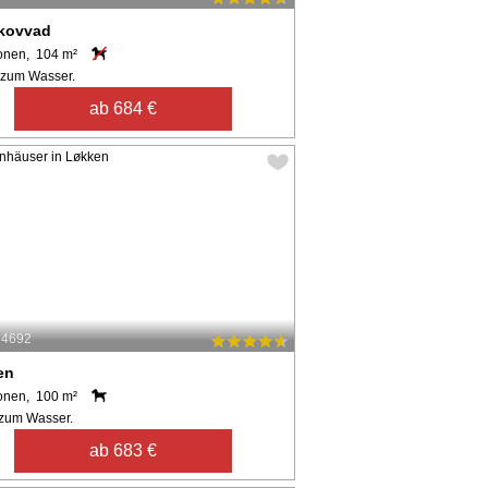
kovvad
onen, 104 m²
 zum Wasser.
ab 684 €
64692
en
onen, 100 m²
zum Wasser.
ab 683 €