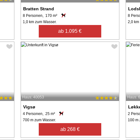
Bratten Strand
Lods
8 Personen, 170 m²
8 Pers
1,0 km zum Wasser.
2,0 km
ab 1.095 €
Haus: 40053
Haus: 
Vigsø
Løkk
4 Personen, 25 m²
2 Pers
700 m zum Wasser.
100 m 
ab 268 €