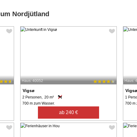
 um Nordjütland
Haus: 40052
Haus: 
Vigsø
Vigs
2 Personen, 20 m²
1 Pers
700 m zum Wasser.
700 m 
ab 240 €