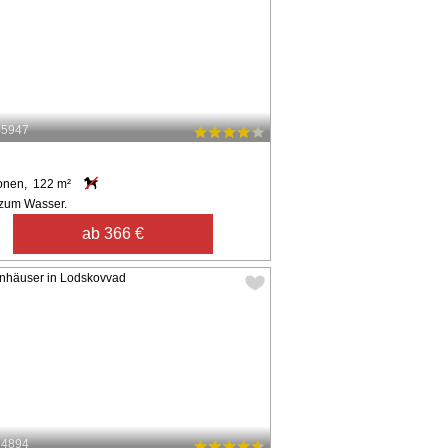
45947
onen, 122 m²
zum Wasser.
ab 366 €
34894