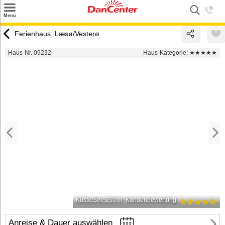
×
Menü
Suchen
Ferienhaus: Læsø/Vesterø
Urlaubsziele
Haus-Nr. 09232
Haus-Kategorie:
★★★★★
Weitere Urlaubsziele
Angebote
Inspiration
Kontakt
Gut zu wissen
Login
Küste/See 250 m
Kundenbewertung
Anreise & Dauer auswählen