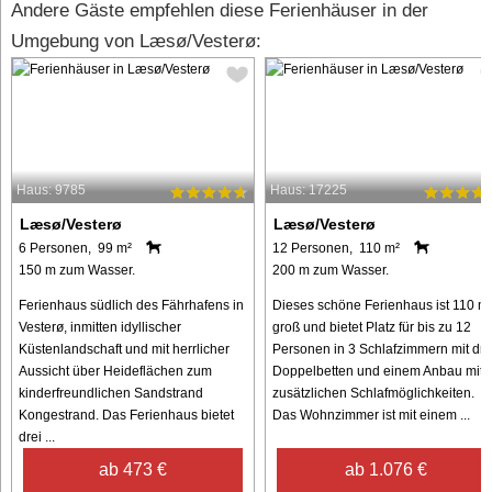
Andere Gäste empfehlen diese Ferienhäuser in der
Umgebung von Læsø/Vesterø:
Haus: 9785
Haus: 17225
Læsø/Vesterø
Læsø/Vesterø
6 Personen, 99 m²
12 Personen, 110 m²
150 m zum Wasser.
200 m zum Wasser.
Ferienhaus südlich des Fährhafens in
Dieses schöne Ferienhaus ist 110 m
Vesterø, inmitten idyllischer
groß und bietet Platz für bis zu 12
Küstenlandschaft und mit herrlicher
Personen in 3 Schlafzimmern mit dre
Aussicht über Heideflächen zum
Doppelbetten und einem Anbau mit
kinderfreundlichen Sandstrand
zusätzlichen Schlafmöglichkeiten.
Kongestrand. Das Ferienhaus bietet
Das Wohnzimmer ist mit einem ...
drei ...
ab 473 €
ab 1.076 €