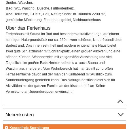
Spülm., Waschm.
Bad:
WC, Waschb., Dusche, Fußbodenheiz.
Und:
Terrasse, E-Heiz., Grill, Naturgrundst. m. Bäumen 2200 m²,
gemütliche Möblierung, Ferienhausgebiet, Nichtraucherhaus
Über das Ferienhaus
Ferienhaus mit Sauna im Bad und besonders attraktiver Lage, auf einem
sonnigen Naturgrundstück nur ca. 250 m vom schönen, kinderfreundlichen
Badestrand. Das innen sehr hell und modern eingerichtete Haus bietet
zwei gute Schlafzimmer mit Schrankplatz, einen großen Alkoven und eine
offenen Küchen-/Wohnbereich mit zeitgemäßer Ausstattung und viel
Tageslicht. Im großen Badezimmer stehen u.a. auch Sauna und
Waschmaschine bereit. Vom Wohnbereich hat man Zutritt zur großen
Terrassenfläche davor, auf der man den Grillabend mit Ausblick zum
Sonnenuntergang genießen kann. Das Naturgrundstück bietet sich für
Aktivitäten mit der ganzen Familie an der frischen Luft an. Keine
Vermietung an Jugendgruppen erwünscht!
Nebenkosten
Kostenfreie Stornierung