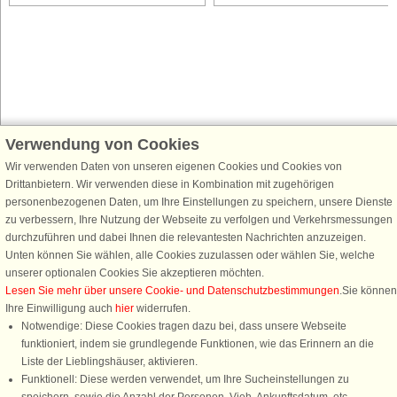
Verwendung von Cookies
Schließen Sie sich 100.000 Ferienhaus-Fans an
Erhalten Sie einen
Willkommensgutschein von 25 €
für Ihren nächsten
Wir verwenden Daten von unseren eigenen Cookies und Cookies von
Ferienhausurlaub - melden Sie sich einfach für den DanCenter Newsletter
Drittanbietern. Wir verwenden diese in Kombination mit zugehörigen
an. Verpassen Sie nie wieder exklusive Angebote, Gewinnspiele und
personenbezogenen Daten, um Ihre Einstellungen zu speichern, unsere Dienste
Urlaubstipps!
zu verbessern, Ihre Nutzung der Webseite zu verfolgen und Verkehrsmessungen
durchzuführen und dabei Ihnen die relevantesten Nachrichten anzuzeigen.
Unten können Sie wählen, alle Cookies zuzulassen oder wählen Sie, welche
unserer optionalen Cookies Sie akzeptieren möchten.
Lesen Sie mehr über unsere Cookie- und Datenschutzbestimmungen
.Sie können
Newsletter abonnieren
Ihre Einwilligung auch
hier
widerrufen.
Notwendige: Diese Cookies tragen dazu bei, dass unsere Webseite
funktioniert, indem sie grundlegende Funktionen, wie das Erinnern an die
Liste der Lieblingshäuser, aktivieren.
Funktionell: Diese werden verwendet, um Ihre Sucheinstellungen zu
Folgen Sie uns: