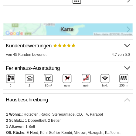
Karte
Kundenbewertungen
von 45 Kunden bewertet
4.7 von 5.0
Ferienhaus-Ausstattung
5
2
80m²
nein
nein
Inkl.
250 m
Hausbeschreibung
1 Wohnz.:
Holzofen, Radio, Stereoanlage, CD, TV, Parabol
2 Schlafz.:
1 Doppelbett, 2 Betten
1 Alkoven:
1 Bett
Off. Küche:
E-Herd, Kühl-Gefrier-Kombi, Mikrow., Abzugsh., Kaffeem.,