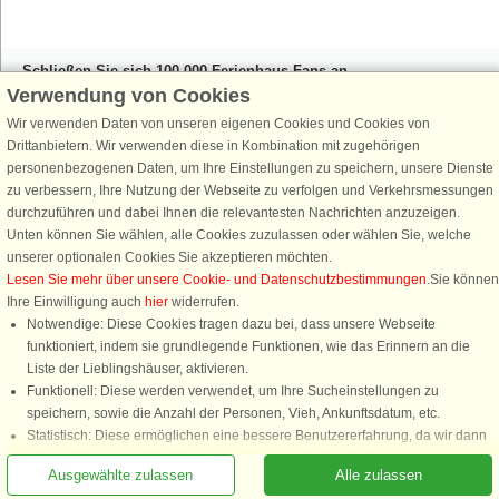
Feiertage
Schließen Sie sich 100.000 Ferienhaus-Fans an
Verwendung von Cookies
Erhalten Sie einen
Willkommensgutschein von 25 €
für Ihren nächsten
Ferienhausurlaub - melden Sie sich einfach für den DanCenter Newsletter
Wir verwenden Daten von unseren eigenen Cookies und Cookies von
an. Verpassen Sie nie wieder exklusive Angebote, Gewinnspiele und
Drittanbietern. Wir verwenden diese in Kombination mit zugehörigen
Urlaubstipps!
personenbezogenen Daten, um Ihre Einstellungen zu speichern, unsere Dienste
zu verbessern, Ihre Nutzung der Webseite zu verfolgen und Verkehrsmessungen
durchzuführen und dabei Ihnen die relevantesten Nachrichten anzuzeigen.
Unten können Sie wählen, alle Cookies zuzulassen oder wählen Sie, welche
unserer optionalen Cookies Sie akzeptieren möchten.
Newsletter abonnieren
Lesen Sie mehr über unsere Cookie- und Datenschutzbestimmungen
.Sie können
Ihre Einwilligung auch
hier
widerrufen.
Notwendige: Diese Cookies tragen dazu bei, dass unsere Webseite
funktioniert, indem sie grundlegende Funktionen, wie das Erinnern an die
Liste der Lieblingshäuser, aktivieren.
Folgen Sie uns:
Funktionell: Diese werden verwendet, um Ihre Sucheinstellungen zu
speichern, sowie die Anzahl der Personen, Vieh, Ankunftsdatum, etc.
DanCenter Kundenbewertung
Statistisch: Diese ermöglichen eine bessere Benutzererfahrung, da wir dann
4,1 von 5
wissen können, welche Häuser am interessantesten sind.
basierend auf mehr 135.870 Kundenbewertungen
Ausgewählte zulassen
Alle zulassen
Marketing: Diese Cookies ermöglichen es uns und unseren Partnern, Ihnen