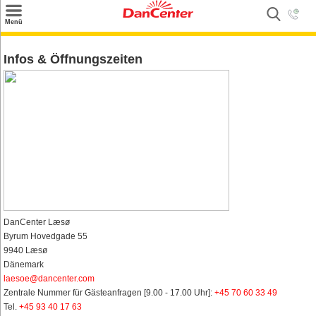
×
Menü
Suchen
Infos & Öffnungszeiten
Urlaubsziele
Weitere Urlaubsziele
Angebote
Inspiration
Kontakt
Gut zu wissen
DanCenter Læsø
Byrum Hovedgade 55
Login
9940 Læsø
Dänemark
laesoe@dancenter.com
Zentrale Nummer für Gästeanfragen [9.00 - 17.00 Uhr]:
+45 70 60 33 49
Tel.
+45 93 40 17 63