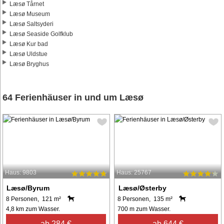
Læsø Tårnet
Læsø Museum
Læsø Saltsyderi
Læsø Seaside Golfklub
Læsø Kur bad
Læsø Uldstue
Læsø Bryghus
64 Ferienhäuser in und um Læsø
Haus: 9803
Haus: 25767
Læsø/Byrum
Læsø/Østerby
8 Personen, 121 m²
8 Personen, 135 m²
4,8 km zum Wasser.
700 m zum Wasser.
ab 284 €
ab 644 €