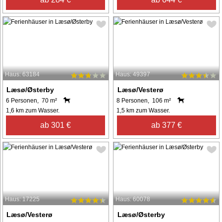
Haus: 63184
Haus: 49397
Læsø/Østerby
Læsø/Vesterø
6 Personen, 70 m²
8 Personen, 106 m²
1,6 km zum Wasser.
1,5 km zum Wasser.
ab 301 €
ab 377 €
Haus: 17225
Haus: 60078
Læsø/Vesterø
Læsø/Østerby