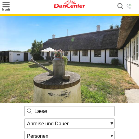
×
Menü
Suchen
Urlaubsziele
Weitere Urlaubsziele
Angebote
Inspiration
Kontakt
Gut zu wissen
Login
Læsø
Anreise und Dauer
Personen