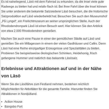
Es ist naheliegend, Läsö mit dem Fahrrad zu erkunden, da die Insel viele gute
Radwege zu bieten hat und relativ flach ist. Bei Ihrer Fahrt über die Insel können
Sie unter anderem die bekannte Salzsiederei Läsö besuchen, die die historische
Salzproduktion auf Läsö wiederbelebt hat. Besuchen Sie auch den Museumshof
„På Lynget“, ein Freilichtmuseum an seiner ursprünglichen Stelle. Auch der
Rhododendronpark Läsö ist einen Besuch wert. Hier können Sie den Anblick
von etwa 2.000 Rhododendren genießen.
Machen Sie auch eine Pause in einer der gemütlichen Städte auf Läsö und
genießen Sie ein Mittagessen in einem der vielen Gasthäuser und Cafés. Denn
Läsö hat eine Reihe einzigartiger Erzeugnisse und Spezialitäten zu bieten.
Probieren Sie beispielsweise ökologischen Schinken, Heidehonig, frisch
gefangene Hummer und natürlich das bekannte Läsösalz.
Erlebnisse und Attraktionen auf und in der Nähe
von Läsö
Wenn Sie die Läsöfähre zum Festland nehmen, bestehen reichlich
Möglichkeiten für Aktivitäten für die gesamte Familie. Hierunter finden Sie
Attraktionen in Nordjütland.
Action House
Bangsbo Fort