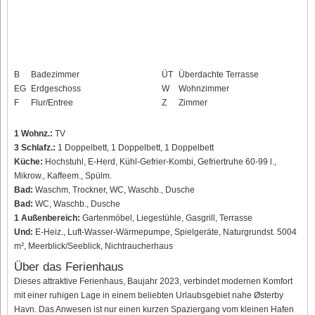
B
Badezimmer
ÜT
Überdachte Terrasse
EG
Erdgeschoss
W
Wohnzimmer
F
Flur/Entree
Z
Zimmer
1 Wohnz.:
TV
3 Schlafz.:
1 Doppelbett, 1 Doppelbett, 1 Doppelbett
Küche:
Hochstuhl, E-Herd, Kühl-Gefrier-Kombi, Gefriertruhe 60-99 l.,
Mikrow., Kaffeem., Spülm.
Bad:
Waschm, Trockner, WC, Waschb., Dusche
Bad:
WC, Waschb., Dusche
1 Außenbereich:
Gartenmöbel, Liegestühle, Gasgrill, Terrasse
Und:
E-Heiz., Luft-Wasser-Wärmepumpe, Spielgeräte, Naturgrundst. 5004
m², Meerblick/Seeblick, Nichtraucherhaus
Über das Ferienhaus
Dieses attraktive Ferienhaus, Baujahr 2023, verbindet modernen Komfort
mit einer ruhigen Lage in einem beliebten Urlaubsgebiet nahe Østerby
Havn. Das Anwesen ist nur einen kurzen Spaziergang vom kleinen Hafen