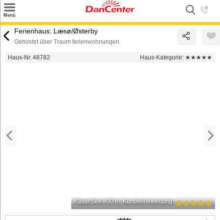
×
Menü
Suchen
Ferienhaus: Læsø/Østerby
Gehostet über Traum ferienwohnungen
Urlaubsziele
Haus-Nr. 48782
Haus-Kategorie:
★★★★★
Weitere Urlaubsziele
Angebote
Inspiration
Kontakt
Gut zu wissen
Login
Küste/See 400 m
Kundenbewertung