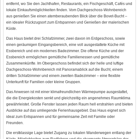
entfernt, wo Sie den Jachthafen, Restaurants, ein Fischgeschäft, Cafés und
lokale Einkaufsmöglichkeiten finden. Vom Dachgeschoss-Wohnbereich
aus genießen Sie einen atemberaubenden Blick über die Bovet-Bucht –
ein idealer Rückzugsort zum Entspannen und Genießen der malerischen
Küste.
Das Haus bietet drei Schlafzimmer, zwei davon im Erdgeschoss, sowie
einen geräumigen Eingangsbereich, eine voll ausgestattete Küche mit
Essbereich und ein modernes Badezimmer. Die offene Küche und der
Essbereich ermöglichen gemütliche Familienessen und gemütliche
Zusammenkünfte. Im Obergeschoss befindet sich der helle und luftige
Dachgeschoss-Wohnbereich mit Panoramablick auf die Bucht, einem
dritten Schlafzimmer und einem zweiten Badezimmer – eine flexible
Unterkunft für Familien oder kleine Gruppen.
Das Anwesen ist mit einer klimafreundlichen Wärmepumpe ausgestattet,
die die Energiekosten senkt und gleichzeitig ein angenehmes Raumklima
gewährleistet. Große Fenster lassen jeden Raum hell erstrahlen und bieten
Ausblicke auf das umliegende Ferienhausgebiet. Das Haus eignet sich
ideal zum Entspannen und für gemeinsame Zeit mit Familie oder
Freunden.
Die erstklassige Lage bietet Zugang zu lokalen Wanderwegen entlang der
Küste, Möglichkeiten zum Radfahren und die charmante Atmosphäre der