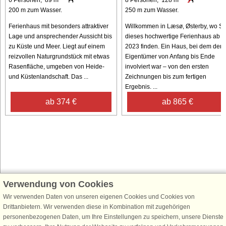
200 m zum Wasser.
250 m zum Wasser.
Ferienhaus mit besonders attraktiver
Willkommen in Læsø, Østerby, wo Si
Lage und ansprechender Aussicht bis
dieses hochwertige Ferienhaus ab
zu Küste und Meer. Liegt auf einem
2023 finden. Ein Haus, bei dem der
reizvollen Naturgrundstück mit etwas
Eigentümer von Anfang bis Ende
Rasenfläche, umgeben von Heide-
involviert war – von den ersten
und Küstenlandschaft. Das ...
Zeichnungen bis zum fertigen
Ergebnis. ...
ab 374 €
ab 865 €
Verwendung von Cookies
Schließen Sie sich 100.000 Ferienhaus-Fans an
Wir verwenden Daten von unseren eigenen Cookies und Cookies von
Erhalten Sie einen
Willkommensgutschein von 25 €
für Ihren nächsten
Drittanbietern. Wir verwenden diese in Kombination mit zugehörigen
Ferienhausurlaub - melden Sie sich einfach für den DanCenter Newsletter
personenbezogenen Daten, um Ihre Einstellungen zu speichern, unsere Dienste
an. Verpassen Sie nie wieder exklusive Angebote, Gewinnspiele und