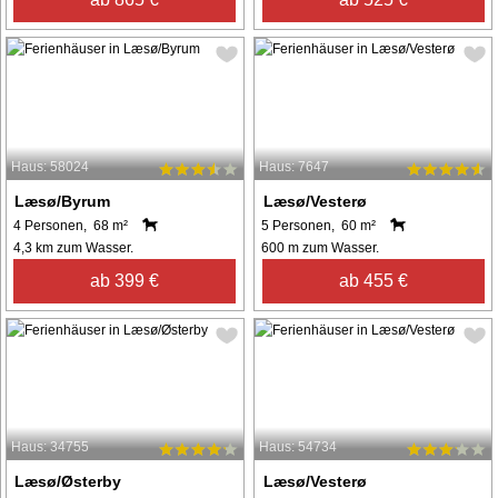
Haus: 58024
Haus: 7647
Læsø/Byrum
Læsø/Vesterø
4 Personen, 68 m²
5 Personen, 60 m²
4,3 km zum Wasser.
600 m zum Wasser.
ab 399 €
ab 455 €
Haus: 34755
Haus: 54734
Læsø/Østerby
Læsø/Vesterø