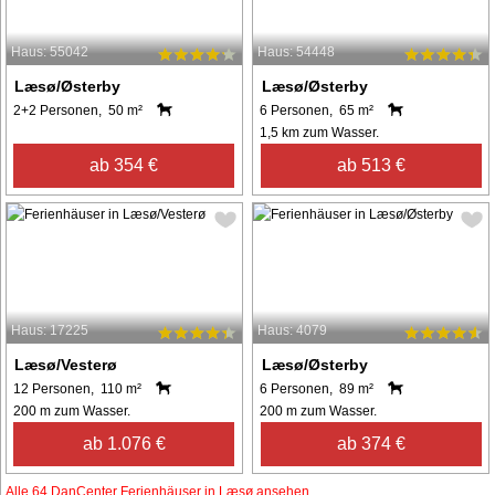
Haus: 55042
Haus: 54448
Læsø/Østerby
Læsø/Østerby
2+2 Personen, 50 m²
6 Personen, 65 m²
1,5 km zum Wasser.
ab 354 €
ab 513 €
Haus: 17225
Haus: 4079
Læsø/Vesterø
Læsø/Østerby
12 Personen, 110 m²
6 Personen, 89 m²
200 m zum Wasser.
200 m zum Wasser.
ab 1.076 €
ab 374 €
Alle 64 DanCenter Ferienhäuser in Læsø ansehen