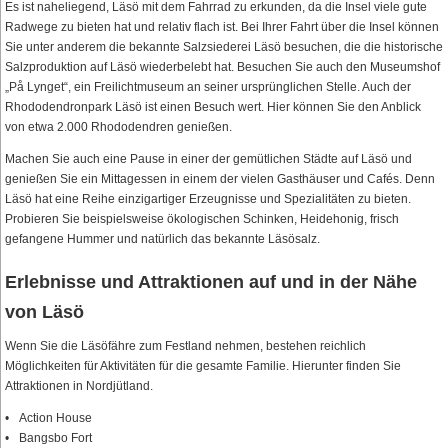
Es ist naheliegend, Läsö mit dem Fahrrad zu erkunden, da die Insel viele gute
Radwege zu bieten hat und relativ flach ist. Bei Ihrer Fahrt über die Insel können
Sie unter anderem die bekannte Salzsiederei Läsö besuchen, die die historische
Salzproduktion auf Läsö wiederbelebt hat. Besuchen Sie auch den Museumshof
„På Lynget“, ein Freilichtmuseum an seiner ursprünglichen Stelle. Auch der
Rhododendronpark Läsö ist einen Besuch wert. Hier können Sie den Anblick
von etwa 2.000 Rhododendren genießen.
Machen Sie auch eine Pause in einer der gemütlichen Städte auf Läsö und
genießen Sie ein Mittagessen in einem der vielen Gasthäuser und Cafés. Denn
Läsö hat eine Reihe einzigartiger Erzeugnisse und Spezialitäten zu bieten.
Probieren Sie beispielsweise ökologischen Schinken, Heidehonig, frisch
gefangene Hummer und natürlich das bekannte Läsösalz.
Erlebnisse und Attraktionen auf und in der Nähe
von Läsö
Wenn Sie die Läsöfähre zum Festland nehmen, bestehen reichlich
Möglichkeiten für Aktivitäten für die gesamte Familie. Hierunter finden Sie
Attraktionen in Nordjütland.
Action House
Bangsbo Fort