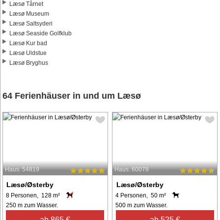
Læsø Tårnet
Læsø Museum
Læsø Saltsyderi
Læsø Seaside Golfklub
Læsø Kur bad
Læsø Uldstue
Læsø Bryghus
64 Ferienhäuser in und um Læsø
Haus: 54819
Haus: 60078
Læsø/Østerby
Læsø/Østerby
8 Personen, 128 m²
4 Personen, 50 m²
250 m zum Wasser.
500 m zum Wasser.
ab 865 €
ab 525 €