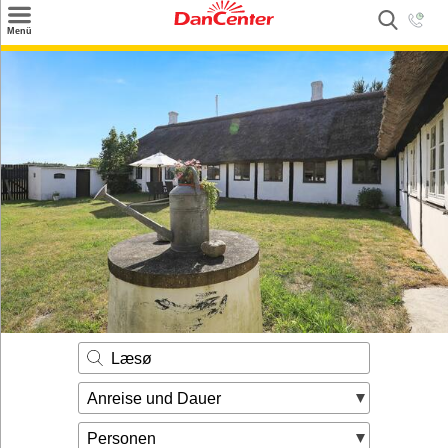
×
Menü
Suchen
Urlaubsziele
Weitere Urlaubsziele
Angebote
Inspiration
Kontakt
Gut zu wissen
Login
Læsø
Anreise und Dauer
Personen