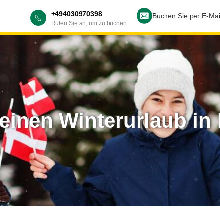
+494030970398
Buchen Sie per E-Mai
Rufen Sie an, um zu buchen
 einen Winterurlaub i