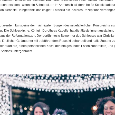
st besonders ideal, wenn ein Schneesturm im Anmarsch ist, denn heiße Schokolad
ltuendste Heißgetränk, das es gibt. Entdeckt ein leckeres Rezept und verbringt ei
gt werden. Es ist eine der mächtigsten Burgen des mittelalterlichen Königreichs a
 Die Schlosskirche, Königin Dorotheas Kapelle, hat die älteste Innenausstattung
aus der Reformationszeit. Der berühmteste Bewohner des Schlosses war Christian 
ls fürstlicher Gefangener mit gebührendem Respekt behandelt und hatte Zugang 
nquartiere, einen persönlichen Koch, der ihm gesundes Essen zubereitete, und jun
 Schloss untergebracht.