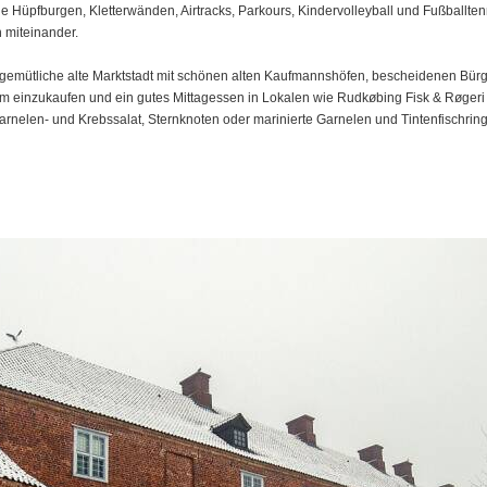
wie Hüpfburgen, Kletterwänden, Airtracks, Parkours, Kindervolleyball und Fußballt
n miteinander.
ne gemütliche alte Marktstadt mit schönen alten Kaufmannshöfen, bescheidenen Bü
rt, um einzukaufen und ein gutes Mittagessen in Lokalen wie Rudkøbing Fisk & Røge
Garnelen- und Krebssalat, Sternknoten oder marinierte Garnelen und Tintenfischr