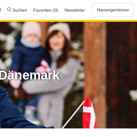
l
Hauseigentümer
Suchen
Favoriten (0)
Newsletter
n Dänemark