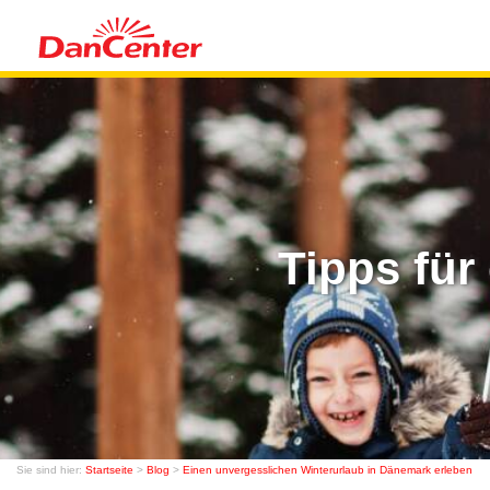
Tipps für
Sie sind hier:
Startseite
>
Blog
>
Einen unvergesslichen Winterurlaub in Dänemark erleben