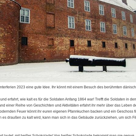
nterferien 2023 eine gute Idee. Ihr könnt mit einem Besuch des berühmten dänis
t und erfahrt, wie kalt es für die Soldaten Anfang 1864 war! Trefft die Soldaten in d
nd einer Reihe von Geschichten und Aktivitäten erfahrt ihr mehr über das Leben de
lodernden Feuer könnt ihr euren eigenen Pfannkuchen backen und ein Geschoss fü
n es draußen zu kalt wird, kann man sich in das Gebäude zurückziehen, um sich Fi
 lautet: mit heißer Schokolade! Von heißer Schokolade bekommt man nie genug. Si