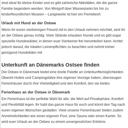
sind ideal für kleine Kinder und es gibt zahlreiche Aktivitäten, die die ganze
Familie begeistern werden. Von Minigolf über Wasserparks bis hin zu
kinderfreundlichen Museen – Langeweile ist hier ein Fremdwort.
Urlaub mit Hund an der Ostsee
Wenn ihr euren vierbeinigen Freund mit in den Urlaub nehmen möchtet, seid ihr
an der Ostsee genau richtig. Viele Strände erlauben Hunde und es gibt sogar
spezielle Hundewälder, in denen euer Vierbeiner frei herumtollen kann. Achtet
jedoch darauf, die lokalen Leinenpflichten zu beachten und nehmt immer
genügend Hundetüten mit.
Unterkunft an Dänemarks Ostsee finden
Die Ostsee in Dänemark bietet eine breite Palette an Unterkunftsmöglichkeiten.
Obwohl Hotels und Campingplätze ihre eigenen Vorzüge haben, überzeugen
Ferienhäuser durch ihre Vielseitigkeit und den Komfort, den sie bieten.
Ferienhaus an der Ostsee in Dänemark
Ein Ferienhaus ist die perfekte Wahl für alle, die Wert auf Privatsphäre, Komfort
und Flexibilität legen. Ihr habt das ganze Haus für euch und könnt den Tag nach
euren eigenen Wünschen gestalten. Viele unserer Ferienhäuser bieten zudem
Annehmlichkeiten wie einen eigenen Pool, eine Sauna oder einen Kamin. So
wird euer Urlaub an der Ostsee zu einem unvergesslichen Erlebnis.