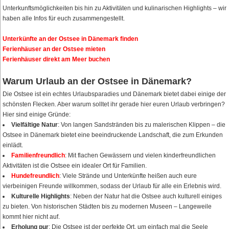
Unterkunftsmöglichkeiten bis hin zu Aktivitäten und kulinarischen Highlights – wir
haben alle Infos für euch zusammengestellt.
Unterkünfte an der Ostsee in Dänemark finden
Ferienhäuser an der Ostsee mieten
Ferienhäuser direkt am Meer buchen
Warum Urlaub an der Ostsee in Dänemark?
Die Ostsee ist ein echtes Urlaubsparadies und Dänemark bietet dabei einige der
schönsten Flecken. Aber warum solltet ihr gerade hier euren Urlaub verbringen?
Hier sind einige Gründe:
Vielfältige Natur
: Von langen Sandstränden bis zu malerischen Klippen – die
Ostsee in Dänemark bietet eine beeindruckende Landschaft, die zum Erkunden
einlädt.
Familienfreundlich
: Mit flachen Gewässern und vielen kinderfreundlichen
Aktivitäten ist die Ostsee ein idealer Ort für Familien.
Hundefreundlich
: Viele Strände und Unterkünfte heißen auch eure
vierbeinigen Freunde willkommen, sodass der Urlaub für alle ein Erlebnis wird.
Kulturelle Highlights
: Neben der Natur hat die Ostsee auch kulturell einiges
zu bieten. Von historischen Städten bis zu modernen Museen – Langeweile
kommt hier nicht auf.
Erholung pur
: Die Ostsee ist der perfekte Ort, um einfach mal die Seele