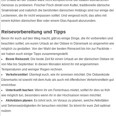
Ein Urlaub an der Ostsee wäre nicht komplett ohne die lokalen kulinarischen
Genüsse zu probieren. Frischer Fisch direkt vom Kutter, traditionelle dänische
Smørrebrød und natürlich die berühmten dänischen Hotdogs sind nur einige der
Leckereien, die ihr nicht verpassen solltet. Und vergesst nicht, das alles mit
einem kühlen dänischen Bier oder einem Glas Aquavit abzurunden.
Reisevorbereitung und Tipps
Bevor ihr euch auf den Weg macht, gibt es einige Dinge, die ihr vorbereiten und
beachten solltet, um euren Urlaub an der Ostsee in Dänemark so angenehm wie
möglich zu gestalten. Von der Wahl der besten Reisezeit bis hin zur Packliste –
wir haben euch einige Tipps zusammengestellt.
Beste Reisezeit
: Die beste Zeit für einen Urlaub an der dänischen Ostsee ist
von Mai bis September. In diesen Monaten könnt ihr mit angenehmen
Temperaturen und weniger Regen rechnen.
Verkehrsmittel
: Überlegt euch, wie ihr anreisen möchtet. Die Ostseeküste
Dänemarks ist sowohl mit dem Auto als auch mit öffentlichen Verkehrsmitteln gut
erreichbar.
Unterkunft buchen
: Wenn ihr ein Ferienhaus mietet, solltet ihr dies so früh
wie möglich tun, besonders wenn ihr in der Hochsaison reisen möchtet.
Aktivitäten planen
: Es lohnt sich, im Voraus zu planen, welche Aktivitäten
und Sehenswürdigkeiten ihr besuchen möchtet. So könnt ihr eure Zeit optimal
nutzen.