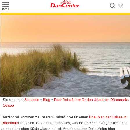
×
Menü
Suchen
Urlaubsziele
Weitere Urlaubsziele
Angebote
Inspiration
Kontakt
Gut zu wissen
Login
Sie sind hier:
Startseite
>
Blog
>
Euer Reiseführer für den Urlaub an Dänemarks
Ostsee
Herzlich willkommen zu unserem Reiseführer für euren
Urlaub an der Ostsee in
Dänemark
! In diesem Guide erfahrt ihr alles, was ihr für eine unvergessliche Zeit
an der dänischen Küste wissen müsst. Von den besten Reisezielen über