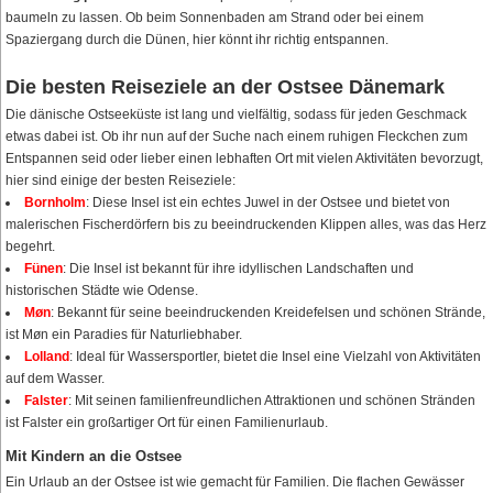
baumeln zu lassen. Ob beim Sonnenbaden am Strand oder bei einem
Spaziergang durch die Dünen, hier könnt ihr richtig entspannen.
Die besten Reiseziele an der Ostsee Dänemark
Die dänische Ostseeküste ist lang und vielfältig, sodass für jeden Geschmack
etwas dabei ist. Ob ihr nun auf der Suche nach einem ruhigen Fleckchen zum
Entspannen seid oder lieber einen lebhaften Ort mit vielen Aktivitäten bevorzugt,
hier sind einige der besten Reiseziele:
Bornholm
: Diese Insel ist ein echtes Juwel in der Ostsee und bietet von
malerischen Fischerdörfern bis zu beeindruckenden Klippen alles, was das Herz
begehrt.
Fünen
: Die Insel ist bekannt für ihre idyllischen Landschaften und
historischen Städte wie Odense.
Møn
: Bekannt für seine beeindruckenden Kreidefelsen und schönen Strände,
ist Møn ein Paradies für Naturliebhaber.
Lolland
: Ideal für Wassersportler, bietet die Insel eine Vielzahl von Aktivitäten
auf dem Wasser.
Falster
: Mit seinen familienfreundlichen Attraktionen und schönen Stränden
ist Falster ein großartiger Ort für einen Familienurlaub.
Mit Kindern an die Ostsee
Ein Urlaub an der Ostsee ist wie gemacht für Familien. Die flachen Gewässer