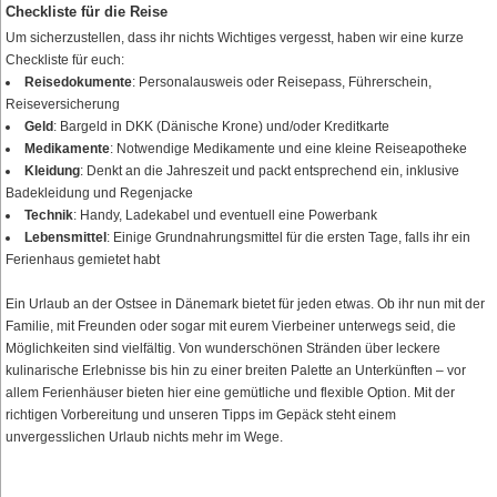
Checkliste für die Reise
Um sicherzustellen, dass ihr nichts Wichtiges vergesst, haben wir eine kurze
Checkliste für euch:
Reisedokumente
: Personalausweis oder Reisepass, Führerschein,
Reiseversicherung
Geld
: Bargeld in DKK (Dänische Krone) und/oder Kreditkarte
Medikamente
: Notwendige Medikamente und eine kleine Reiseapotheke
Kleidung
: Denkt an die Jahreszeit und packt entsprechend ein, inklusive
Badekleidung und Regenjacke
Technik
: Handy, Ladekabel und eventuell eine Powerbank
Lebensmittel
: Einige Grundnahrungsmittel für die ersten Tage, falls ihr ein
Ferienhaus gemietet habt
Ein Urlaub an der Ostsee in Dänemark bietet für jeden etwas. Ob ihr nun mit der
Familie, mit Freunden oder sogar mit eurem Vierbeiner unterwegs seid, die
Möglichkeiten sind vielfältig. Von wunderschönen Stränden über leckere
kulinarische Erlebnisse bis hin zu einer breiten Palette an Unterkünften – vor
allem Ferienhäuser bieten hier eine gemütliche und flexible Option. Mit der
richtigen Vorbereitung und unseren Tipps im Gepäck steht einem
unvergesslichen Urlaub nichts mehr im Wege.