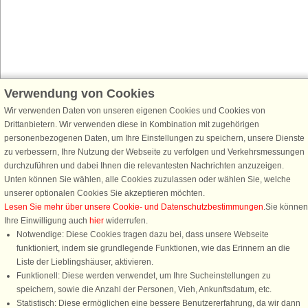
Verwendung von Cookies
Schließen Sie sich 100.000 Ferienhaus-Fans an
Wir verwenden Daten von unseren eigenen Cookies und Cookies von
Erhalten Sie einen
Willkommensgutschein von 25 €
für Ihren nächsten
Drittanbietern. Wir verwenden diese in Kombination mit zugehörigen
Ferienhausurlaub - melden Sie sich einfach für den DanCenter Newsletter
personenbezogenen Daten, um Ihre Einstellungen zu speichern, unsere Dienste
an. Verpassen Sie nie wieder exklusive Angebote, Gewinnspiele und
zu verbessern, Ihre Nutzung der Webseite zu verfolgen und Verkehrsmessungen
Urlaubstipps!
durchzuführen und dabei Ihnen die relevantesten Nachrichten anzuzeigen.
Unten können Sie wählen, alle Cookies zuzulassen oder wählen Sie, welche
unserer optionalen Cookies Sie akzeptieren möchten.
Lesen Sie mehr über unsere Cookie- und Datenschutzbestimmungen
.Sie können
Ihre Einwilligung auch
hier
widerrufen.
Newsletter abonnieren
Notwendige: Diese Cookies tragen dazu bei, dass unsere Webseite
funktioniert, indem sie grundlegende Funktionen, wie das Erinnern an die
Liste der Lieblingshäuser, aktivieren.
Funktionell: Diese werden verwendet, um Ihre Sucheinstellungen zu
speichern, sowie die Anzahl der Personen, Vieh, Ankunftsdatum, etc.
Folgen Sie uns:
Statistisch: Diese ermöglichen eine bessere Benutzererfahrung, da wir dann