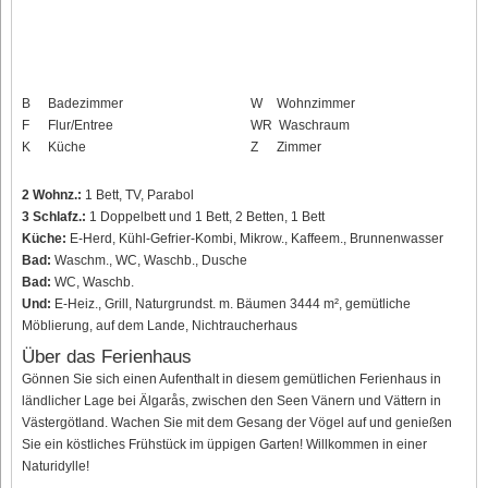
B
Badezimmer
W
Wohnzimmer
F
Flur/Entree
WR
Waschraum
K
Küche
Z
Zimmer
2 Wohnz.:
1 Bett, TV, Parabol
3 Schlafz.:
1 Doppelbett und 1 Bett, 2 Betten, 1 Bett
Küche:
E-Herd, Kühl-Gefrier-Kombi, Mikrow., Kaffeem., Brunnenwasser
Bad:
Waschm., WC, Waschb., Dusche
Bad:
WC, Waschb.
Und:
E-Heiz., Grill, Naturgrundst. m. Bäumen 3444 m², gemütliche
Möblierung, auf dem Lande, Nichtraucherhaus
Über das Ferienhaus
Gönnen Sie sich einen Aufenthalt in diesem gemütlichen Ferienhaus in
ländlicher Lage bei Älgarås, zwischen den Seen Vänern und Vättern in
Västergötland. Wachen Sie mit dem Gesang der Vögel auf und genießen
Sie ein köstliches Frühstück im üppigen Garten! Willkommen in einer
Naturidylle!