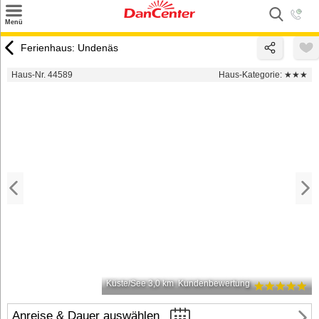
×
Menü
Suchen
Ferienhaus: Undenäs
Urlaubsziele
Haus-Nr. 44589
Haus-Kategorie:
★★★
Weitere Urlaubsziele
Angebote
Inspiration
Kontakt
Gut zu wissen
Login
Küste/See 3,0 km
Kundenbewertung
Anreise & Dauer auswählen