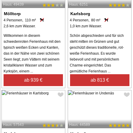
Haus: 49439
Haus: 6251
Mölltorp
Karlsborg
4 Personen, 110 m²
4 Personen, 80 m²
2,6 km zum Wasser.
1,0 km zum Wasser.
Willkommen in diesem
Schön abgeschieden und für sich
schwedenroten Ferienhaus mit den
steht mitten im Grünen und gut
typisch weißen Ecken und Kanten,
geschützt dieses traditionelle, rot-
das in der Nähe von zwei schönen
weiße Ferienhaus. Es wurde
Seen liegt; zum Vättern mit seinem
liebevoll und mit persönlichem
kristallklaren Wasser und zum
Charme eingerichtet. Das
Kyrksjön, einem ...
gemütliche Ferienhaus ...
ab 939 €
ab 813 €
Haus: 57543
Haus: 44589