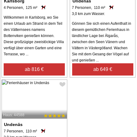
Karlsborg
Undenäs
4 Personen, 125 m²
7 Personen, 110 m²
3,0 km zum Wasser.
Willkommen in Karlsborg, wo Sie
einen Urlaub am Strand in dem Teil
Gönnen Sie sich einen Aufenthalt in
des Vätternsees namens
diesem gemütlichen Ferienhaus in
Bottenviken genießen können.
ländlicher Lage bei Älgarås,
Diese großzügige zweistöckige Villa
zwischen den Seen Vänern und
verfügt über einen Garten und eine
Vättern in Västergötland. Wachen
Terrasse, wo ...
Sie mit dem Gesang der Vögel auf
und genießen ...
ab 816 €
ab 649 €
Haus: 44588
Undenäs
7 Personen, 110 m²