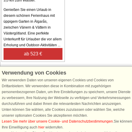
3,0 km zum Wasser.
Genießen Sie einen Urlaub in
diesem schönen Ferienhaus mit
üppigem Garten in Älgarås,
zwischen Vänern & Vättern in
Västergötland. Eine perfekte
Unterkunft für Urlauber die vor allem
Erholung und Outdoor-Aktivitäten ...
ab 523 €
Verwendung von Cookies
Wir verwenden Daten von unseren eigenen Cookies und Cookies von
Schließen Sie sich 100.000 Ferienhaus-Fans an
Drittanbietern. Wir verwenden diese in Kombination mit zugehörigen
personenbezogenen Daten, um Ihre Einstellungen zu speichern, unsere Dienste
Erhalten Sie einen
Willkommensgutschein von 25 €
für Ihren nächsten
zu verbessern, Ihre Nutzung der Webseite zu verfolgen und Verkehrsmessungen
Ferienhausurlaub - melden Sie sich einfach für den DanCenter Newsletter
durchzuführen und dabei Ihnen die relevantesten Nachrichten anzuzeigen.
an. Verpassen Sie nie wieder exklusive Angebote, Gewinnspiele und
Unten können Sie wählen, alle Cookies zuzulassen oder wählen Sie, welche
Urlaubstipps!
unserer optionalen Cookies Sie akzeptieren möchten.
Lesen Sie mehr über unsere Cookie- und Datenschutzbestimmungen
.Sie können
Ihre Einwilligung auch
hier
widerrufen.