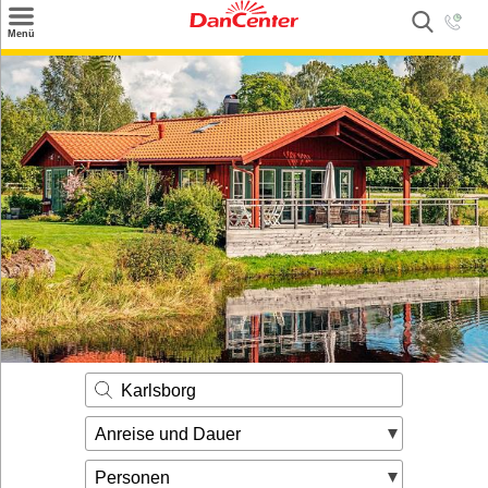
×
Menü
Suchen
Urlaubsziele
Weitere Urlaubsziele
Angebote
Inspiration
Kontakt
Gut zu wissen
Login
Karlsborg
Anreise und Dauer
Personen