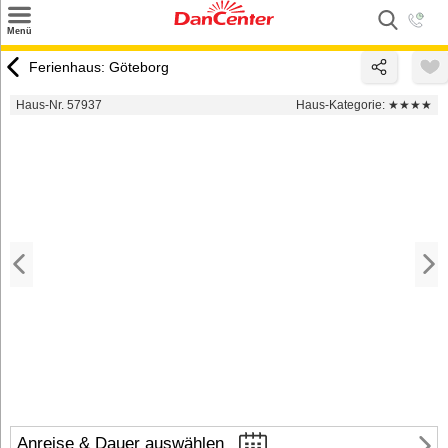
×
Menü
Suchen
Ferienhaus: Göteborg
Urlaubsziele
Haus-Nr. 57937
Haus-Kategorie:
★★★★
Weitere Urlaubsziele
Angebote
Inspiration
Kontakt
Gut zu wissen
Login
Anreise & Dauer auswählen