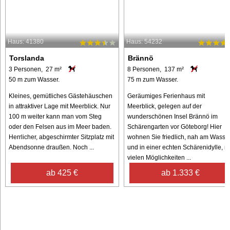
Haus: 41380
Haus: 54232
Torslanda
Brännö
3 Personen, 27 m²
8 Personen, 137 m²
50 m zum Wasser.
75 m zum Wasser.
Kleines, gemütliches Gästehäuschen
Geräumiges Ferienhaus mit
in attraktiver Lage mit Meerblick. Nur
Meerblick, gelegen auf der
100 m weiter kann man vom Steg
wunderschönen Insel Brännö im
oder den Felsen aus im Meer baden.
Schärengarten vor Göteborg! Hier
Herrlicher, abgeschirmter Sitzplatz mit
wohnen Sie friedlich, nah am Wasse
Abendsonne draußen. Noch ...
und in einer echten Schärenidylle, mi
vielen Möglichkeiten ...
ab 425 €
ab 1.333 €