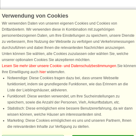
Verwendung von Cookies
Schließen Sie sich 100.000 Ferienhaus-Fans an
Wir verwenden Daten von unseren eigenen Cookies und Cookies von
Erhalten Sie einen
Willkommensgutschein von 25 €
für Ihren nächsten
Drittanbietern. Wir verwenden diese in Kombination mit zugehörigen
Ferienhausurlaub - melden Sie sich einfach für den DanCenter Newsletter
personenbezogenen Daten, um Ihre Einstellungen zu speichern, unsere Dienste
an. Verpassen Sie nie wieder exklusive Angebote, Gewinnspiele und
zu verbessern, Ihre Nutzung der Webseite zu verfolgen und Verkehrsmessungen
Urlaubstipps!
durchzuführen und dabei Ihnen die relevantesten Nachrichten anzuzeigen.
Unten können Sie wählen, alle Cookies zuzulassen oder wählen Sie, welche
unserer optionalen Cookies Sie akzeptieren möchten.
Lesen Sie mehr über unsere Cookie- und Datenschutzbestimmungen
.Sie können
Ihre Einwilligung auch
hier
widerrufen.
Newsletter abonnieren
Notwendige: Diese Cookies tragen dazu bei, dass unsere Webseite
funktioniert, indem sie grundlegende Funktionen, wie das Erinnern an die
Liste der Lieblingshäuser, aktivieren.
Funktionell: Diese werden verwendet, um Ihre Sucheinstellungen zu
speichern, sowie die Anzahl der Personen, Vieh, Ankunftsdatum, etc.
Folgen Sie uns:
Statistisch: Diese ermöglichen eine bessere Benutzererfahrung, da wir dann
wissen können, welche Häuser am interessantesten sind.
DanCenter Kundenbewertung
Marketing: Diese Cookies ermöglichen es uns und unseren Partnern, Ihnen
4,1 von 5
die relevantesten Inhalte zur Verfügung zu stellen.
basierend auf mehr 135.870 Kundenbewertungen