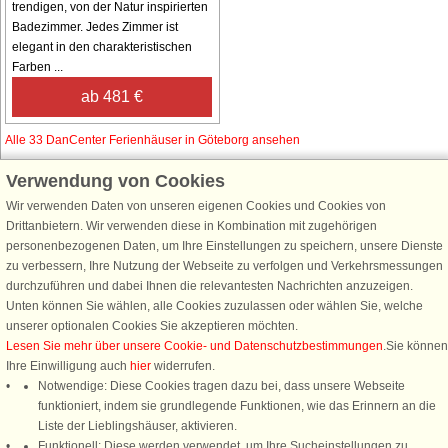
trendigen, von der Natur inspirierten
Badezimmer. Jedes Zimmer ist
elegant in den charakteristischen
Farben ...
ab 481 €
Alle 33 DanCenter Ferienhäuser in Göteborg ansehen
Verwendung von Cookies
Wir verwenden Daten von unseren eigenen Cookies und Cookies von
Schließen Sie sich 100.000 Ferienhaus-Fans an
Drittanbietern. Wir verwenden diese in Kombination mit zugehörigen
personenbezogenen Daten, um Ihre Einstellungen zu speichern, unsere Dienste
Erhalten Sie einen
Willkommensgutschein von 25 €
für Ihren nächsten
zu verbessern, Ihre Nutzung der Webseite zu verfolgen und Verkehrsmessungen
Ferienhausurlaub - melden Sie sich einfach für den DanCenter Newsletter
durchzuführen und dabei Ihnen die relevantesten Nachrichten anzuzeigen.
an. Verpassen Sie nie wieder exklusive Angebote, Gewinnspiele und
Unten können Sie wählen, alle Cookies zuzulassen oder wählen Sie, welche
Urlaubstipps!
unserer optionalen Cookies Sie akzeptieren möchten.
Lesen Sie mehr über unsere Cookie- und Datenschutzbestimmungen
.Sie können
Ihre Einwilligung auch
hier
widerrufen.
Notwendige: Diese Cookies tragen dazu bei, dass unsere Webseite
funktioniert, indem sie grundlegende Funktionen, wie das Erinnern an die
Newsletter abonnieren
Liste der Lieblingshäuser, aktivieren.
Funktionell: Diese werden verwendet, um Ihre Sucheinstellungen zu