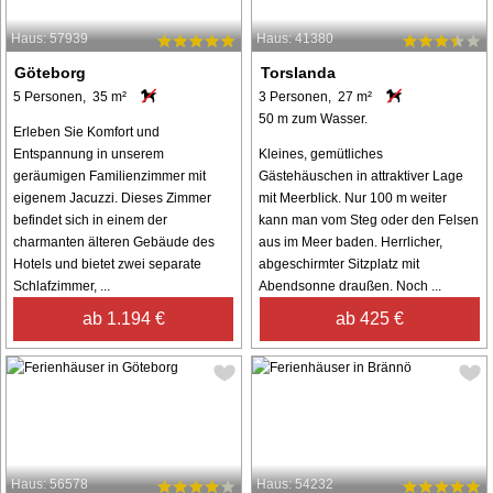
Haus: 57939
Haus: 41380
Göteborg
Torslanda
5 Personen, 35 m²
3 Personen, 27 m²
50 m zum Wasser.
Erleben Sie Komfort und
Entspannung in unserem
Kleines, gemütliches
geräumigen Familienzimmer mit
Gästehäuschen in attraktiver Lage
eigenem Jacuzzi. Dieses Zimmer
mit Meerblick. Nur 100 m weiter
befindet sich in einem der
kann man vom Steg oder den Felsen
charmanten älteren Gebäude des
aus im Meer baden. Herrlicher,
Hotels und bietet zwei separate
abgeschirmter Sitzplatz mit
Schlafzimmer, ...
Abendsonne draußen. Noch ...
ab 1.194 €
ab 425 €
Haus: 56578
Haus: 54232