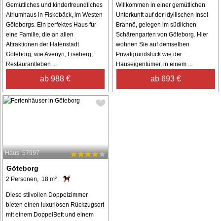
Gemütliches und kinderfreundliches
Willkommen in einer gemütlichen
Atriumhaus in Fiskebäck, im Westen
Unterkunft auf der idyllischen Insel
Göteborgs. Ein perfektes Haus für
Brännö, gelegen im südlichen
eine Familie, die an allen
Schärengarten von Göteborg. Hier
Attraktionen der Hafenstadt
wohnen Sie auf demselben
Göteborg, wie Avenyn, Liseberg,
Privatgrundstück wie der
Restaurantleben ...
Hauseigentümer, in einem ...
ab 988 €
ab 693 €
Haus: 57997
Göteborg
2 Personen, 18 m²
Diese stilvollen Doppelzimmer
bieten einen luxuriösen Rückzugsort
mit einem DoppelBett und einem