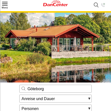
×
Menü
Suchen
Urlaubsziele
Weitere Urlaubsziele
Angebote
Inspiration
Kontakt
Gut zu wissen
Login
Göteborg
Anreise und Dauer
Personen