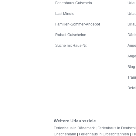
Ferienhaus-Gutschein
Urla
Last Minute
Urla
Familien-Sommer-Angebot
Urla
Rabatt-Gutscheine
Däni
Suche mit Haus-Nr.
Ange
Ange
Blog
Trau
Belvi
Weitere Urlaubsziele
Ferienhaus in Dänemark
|
Ferienhaus in Deutsch
Griechenland
|
Ferienhaus in Grossbritannien
|
Fe