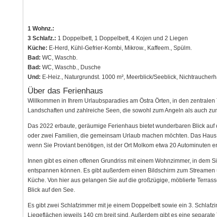
1 Wohnz.:
3 Schlafz.:
1 Doppelbett, 1 Doppelbett, 4 Kojen und 2 Liegen
Küche:
E-Herd, Kühl-Gefrier-Kombi, Mikrow., Kaffeem., Spülm.
Bad:
WC, Waschb.
Bad:
WC, Waschb., Dusche
Und:
E-Heiz., Naturgrundst. 1000 m², Meerblick/Seeblick, Nichtraucher
Über das Ferienhaus
Willkommen in Ihrem Urlaubsparadies am Östra Örten, in den zentralen T
Landschaften und zahlreiche Seen, die sowohl zum Angeln als auch zu
Das 2022 erbaute, geräumige Ferienhaus bietet wunderbaren Blick auf d
oder zwei Familien, die gemeinsam Urlaub machen möchten. Das Haus i
wenn Sie Proviant benötigen, ist der Ort Molkom etwa 20 Autominuten en
Innen gibt es einen offenen Grundriss mit einem Wohnzimmer, in dem S
entspannen können. Es gibt außerdem einen Bildschirm zum Streamen ü
Küche. Von hier aus gelangen Sie auf die großzügige, möblierte Terrass
Blick auf den See.
Es gibt zwei Schlafzimmer mit je einem Doppelbett sowie ein 3. Schlafz
Liegeflächen jeweils 140 cm breit sind. Außerdem gibt es eine separat