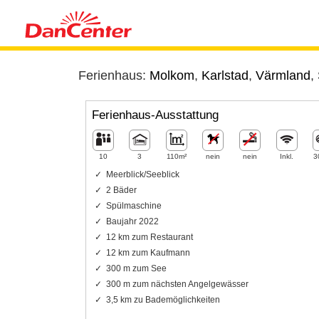
Ferienhaus:
Molkom
,
Karlstad
,
Värmland
,
Ferienhaus-Ausstattung
10
3
110m²
nein
nein
Inkl.
3
Meerblick/Seeblick
2 Bäder
Spülmaschine
Baujahr 2022
12 km zum Restaurant
12 km zum Kaufmann
300 m zum See
300 m zum nächsten Angelgewässer
3,5 km zu Bademöglichkeiten