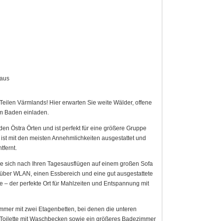
haus
eilen Värmlands! Hier erwarten Sie weite Wälder, offene
m Baden einladen.
en Östra Örten und ist perfekt für eine größere Gruppe
st mit den meisten Annehmlichkeiten ausgestattet und
tfernt.
ie sich nach Ihren Tagesausflügen auf einem großen Sofa
ber WLAN, einen Essbereich und eine gut ausgestattete
e – der perfekte Ort für Mahlzeiten und Entspannung mit
immer mit zwei Etagenbetten, bei denen die unteren
e Toilette mit Waschbecken sowie ein größeres Badezimmer