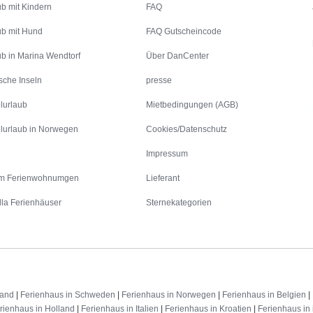
ub mit Kindern
FAQ
ub mit Hund
FAQ Gutscheincode
ub in Marina Wendtorf
Über DanCenter
sche Inseln
presse
lurlaub
Mietbedingungen (AGB)
lurlaub in Norwegen
Cookies/Datenschutz
Impressum
m Ferienwohnumgen
Lieferant
lla Ferienhäuser
Sternekategorien
land
|
Ferienhaus in Schweden
|
Ferienhaus in Norwegen
|
Ferienhaus in Belgien
|
rienhaus in Holland
|
Ferienhaus in Italien
|
Ferienhaus in Kroatien
|
Ferienhaus in 