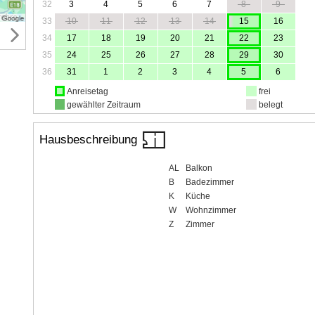
32
3
4
5
6
7
8
9
33
10
11
12
13
14
15
16
34
17
18
19
20
21
22
23
35
24
25
26
27
28
29
30
36
31
1
2
3
4
5
6
Anreisetag
frei
gewählter Zeitraum
belegt
Hausbeschreibung
AL
Balkon
B
Badezimmer
K
Küche
W
Wohnzimmer
Z
Zimmer