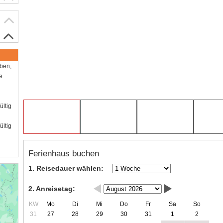
aben,
e
ültig
ültig
Ferienhaus buchen
1. Reisedauer wählen:
2. Anreisetag:
KW
Mo
Di
Mi
Do
Fr
Sa
So
31
27
28
29
30
31
1
2