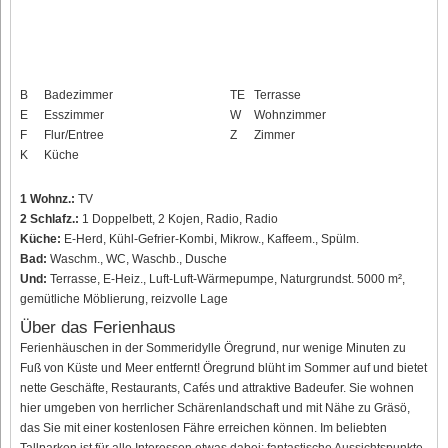
B
Badezimmer
TE
Terrasse
E
Esszimmer
W
Wohnzimmer
F
Flur/Entree
Z
Zimmer
K
Küche
1 Wohnz.:
TV
2 Schlafz.:
1 Doppelbett, 2 Kojen, Radio, Radio
Küche:
E-Herd, Kühl-Gefrier-Kombi, Mikrow., Kaffeem., Spülm.
Bad:
Waschm., WC, Waschb., Dusche
Und:
Terrasse, E-Heiz., Luft-Luft-Wärmepumpe, Naturgrundst. 5000 m²,
gemütliche Möblierung, reizvolle Lage
Über das Ferienhaus
Ferienhäuschen in der Sommeridylle Öregrund, nur wenige Minuten zu
Fuß von Küste und Meer entfernt! Öregrund blüht im Sommer auf und bietet
nette Geschäfte, Restaurants, Cafés und attraktive Badeufer. Sie wohnen
hier umgeben von herrlicher Schärenlandschaft und mit Nähe zu Gräsö,
das Sie mit einer kostenlosen Fähre erreichen können. Im beliebten
Tallparken ist für alle Interessen etwas dabei; fantastische Aussichtspunkte,