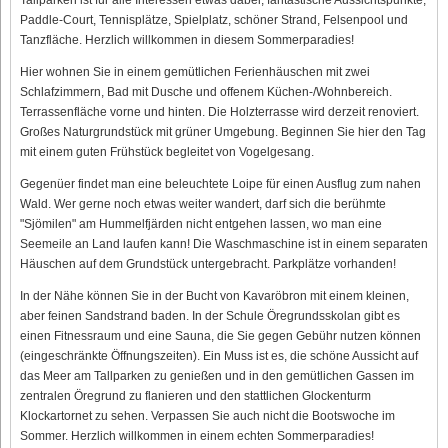
Paddle-Court, Tennisplätze, Spielplatz, schöner Strand, Felsenpool und
Tanzfläche. Herzlich willkommen in diesem Sommerparadies!
Hier wohnen Sie in einem gemütlichen Ferienhäuschen mit zwei
Schlafzimmern, Bad mit Dusche und offenem Küchen-/Wohnbereich.
Terrassenfläche vorne und hinten. Die Holzterrasse wird derzeit renoviert.
Großes Naturgrundstück mit grüner Umgebung. Beginnen Sie hier den Tag
mit einem guten Frühstück begleitet von Vogelgesang.
Gegenüer findet man eine beleuchtete Loipe für einen Ausflug zum nahen
Wald. Wer gerne noch etwas weiter wandert, darf sich die berühmte
"Sjömilen" am Hummelfjärden nicht entgehen lassen, wo man eine
Seemeile an Land laufen kann! Die Waschmaschine ist in einem separaten
Häuschen auf dem Grundstück untergebracht. Parkplätze vorhanden!
In der Nähe können Sie in der Bucht von Kavaröbron mit einem kleinen,
aber feinen Sandstrand baden. In der Schule Öregrundsskolan gibt es
einen Fitnessraum und eine Sauna, die Sie gegen Gebühr nutzen können
(eingeschränkte Öffnungszeiten). Ein Muss ist es, die schöne Aussicht auf
das Meer am Tallparken zu genießen und in den gemütlichen Gassen im
zentralen Öregrund zu flanieren und den stattlichen Glockenturm
Klockartornet zu sehen. Verpassen Sie auch nicht die Bootswoche im
Sommer. Herzlich willkommen in einem echten Sommerparadies!