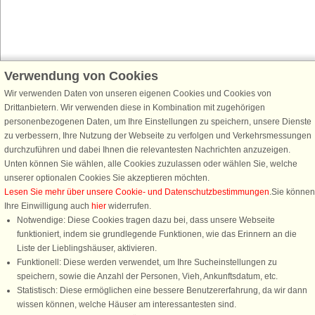
Verwendung von Cookies
Schließen Sie sich 100.000 Ferienhaus-Fans an
Wir verwenden Daten von unseren eigenen Cookies und Cookies von
Erhalten Sie einen
Willkommensgutschein von 25 €
für Ihren nächsten
Drittanbietern. Wir verwenden diese in Kombination mit zugehörigen
Ferienhausurlaub - melden Sie sich einfach für den DanCenter Newsletter
personenbezogenen Daten, um Ihre Einstellungen zu speichern, unsere Dienste
an. Verpassen Sie nie wieder exklusive Angebote, Gewinnspiele und
zu verbessern, Ihre Nutzung der Webseite zu verfolgen und Verkehrsmessungen
Urlaubstipps!
durchzuführen und dabei Ihnen die relevantesten Nachrichten anzuzeigen.
Unten können Sie wählen, alle Cookies zuzulassen oder wählen Sie, welche
unserer optionalen Cookies Sie akzeptieren möchten.
Lesen Sie mehr über unsere Cookie- und Datenschutzbestimmungen
.Sie können
Ihre Einwilligung auch
hier
widerrufen.
Newsletter abonnieren
Notwendige: Diese Cookies tragen dazu bei, dass unsere Webseite
funktioniert, indem sie grundlegende Funktionen, wie das Erinnern an die
Liste der Lieblingshäuser, aktivieren.
Funktionell: Diese werden verwendet, um Ihre Sucheinstellungen zu
speichern, sowie die Anzahl der Personen, Vieh, Ankunftsdatum, etc.
Folgen Sie uns:
Statistisch: Diese ermöglichen eine bessere Benutzererfahrung, da wir dann
wissen können, welche Häuser am interessantesten sind.
DanCenter Kundenbewertung