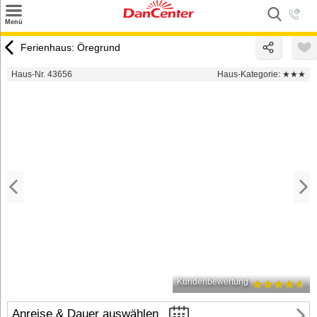
×
Menü
Suchen
Ferienhaus: Öregrund
Urlaubsziele
Haus-Nr. 43656
Haus-Kategorie:
★★★
Weitere Urlaubsziele
Angebote
Inspiration
Kontakt
Gut zu wissen
Login
Kundenbewertung
Anreise & Dauer auswählen