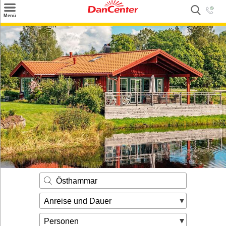
×
Menü
Suchen
Urlaubsziele
Weitere Urlaubsziele
Angebote
Inspiration
Kontakt
Gut zu wissen
Login
Östhammar
Anreise und Dauer
Personen