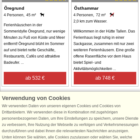
Öregrund
Östhammar
4 Personen, 45 m²
4 Personen, 72 m²
2,0 km zum Wasser.
Ferienhäuschen in der
Sommeridylle Öregrund, nur wenige
Willkommen in der Hütte Tallen. Das
Minuten zu Fuß von Küste und Meer
Ferienhaus liegt ruhig in einer
entfernt! Öregrund blüht im Sommer
Sackgasse, zusammen mit nur zwei
auf und bietet nette Geschäfte,
weiteren Ferienhäusern. Eine große
Restaurants, Cafés und attraktive
offene Rasenfläche vor dem Haus
Badeufer. ...
bietet Spiel- und
Aktivitätsmöglichkeiten ...
ab 532 €
ab 748 €
Verwendung von Cookies
Wir verwenden Daten von unseren eigenen Cookies und Cookies von
Schließen Sie sich 100.000 Ferienhaus-Fans an
Drittanbietern. Wir verwenden diese in Kombination mit zugehörigen
personenbezogenen Daten, um Ihre Einstellungen zu speichern, unsere Dienste
Erhalten Sie einen
Willkommensgutschein von 25 €
für Ihren nächsten
zu verbessern, Ihre Nutzung der Webseite zu verfolgen und Verkehrsmessungen
Ferienhausurlaub - melden Sie sich einfach für den DanCenter Newsletter
durchzuführen und dabei Ihnen die relevantesten Nachrichten anzuzeigen.
an. Verpassen Sie nie wieder exklusive Angebote, Gewinnspiele und
Unten können Sie wählen, alle Cookies zuzulassen oder wählen Sie, welche
Urlaubstipps!