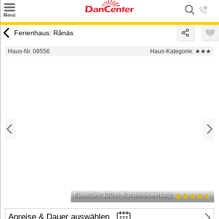
×
Menü
Suchen
Ferienhaus: Rånäs
Urlaubsziele
Haus-Nr. 09556
Haus-Kategorie:
★★★
Weitere Urlaubsziele
Angebote
Inspiration
Kontakt
Gut zu wissen
Login
Küste/See 100 m
Kundenbewertung
Anreise & Dauer auswählen