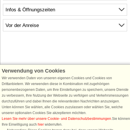
Infos & Öffnungszeiten
Vor der Anreise
Verwendung von Cookies
Schließen Sie sich 100.000 Ferienhaus-Fans an
Wir verwenden Daten von unseren eigenen Cookies und Cookies von
Erhalten Sie einen
Willkommensgutschein von 25 €
für Ihren nächsten
Drittanbietern. Wir verwenden diese in Kombination mit zugehörigen
Ferienhausurlaub - melden Sie sich einfach für den DanCenter Newsletter
personenbezogenen Daten, um Ihre Einstellungen zu speichern, unsere Dienste
an. Verpassen Sie nie wieder exklusive Angebote, Gewinnspiele und
zu verbessern, Ihre Nutzung der Webseite zu verfolgen und Verkehrsmessungen
Urlaubstipps!
durchzuführen und dabei Ihnen die relevantesten Nachrichten anzuzeigen.
Unten können Sie wählen, alle Cookies zuzulassen oder wählen Sie, welche
unserer optionalen Cookies Sie akzeptieren möchten.
Lesen Sie mehr über unsere Cookie- und Datenschutzbestimmungen
.Sie können
Ihre Einwilligung auch
hier
widerrufen.