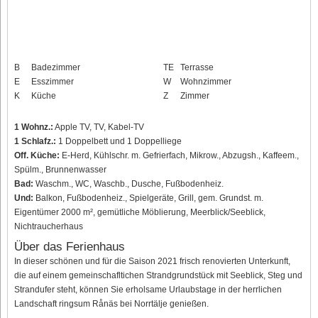
B
Badezimmer
TE
Terrasse
E
Esszimmer
W
Wohnzimmer
K
Küche
Z
Zimmer
1 Wohnz.:
Apple TV, TV, Kabel-TV
1 Schlafz.:
1 Doppelbett und 1 Doppelliege
Off. Küche:
E-Herd, Kühlschr. m. Gefrierfach, Mikrow., Abzugsh., Kaffeem.,
Spülm., Brunnenwasser
Bad:
Waschm., WC, Waschb., Dusche, Fußbodenheiz.
Und:
Balkon, Fußbodenheiz., Spielgeräte, Grill, gem. Grundst. m.
Eigentümer 2000 m², gemütliche Möblierung, Meerblick/Seeblick,
Nichtraucherhaus
Über das Ferienhaus
In dieser schönen und für die Saison 2021 frisch renovierten Unterkunft,
die auf einem gemeinschafltichen Strandgrundstück mit Seeblick, Steg und
Strandufer steht, können Sie erholsame Urlaubstage in der herrlichen
Landschaft ringsum Rånäs bei Norrtälje genießen.