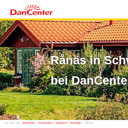
Rånäs in Sch
bei DanCente
Sie sind hier:
Startseite
>
Schweden
>
Uppland
>
Norrtälje
> Rånäs