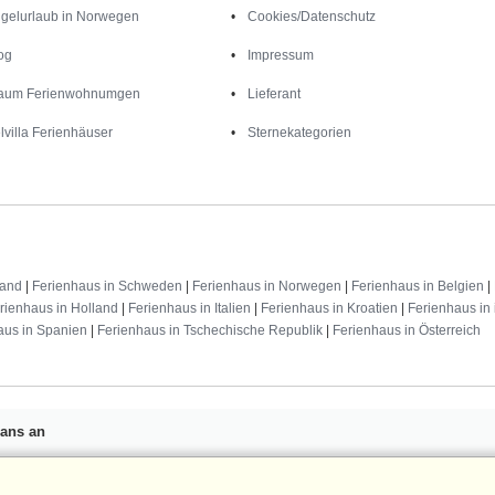
gelurlaub in Norwegen
Cookies/Datenschutz
og
Impressum
aum Ferienwohnumgen
Lieferant
lvilla Ferienhäuser
Sternekategorien
land
|
Ferienhaus in Schweden
|
Ferienhaus in Norwegen
|
Ferienhaus in Belgien
|
rienhaus in Holland
|
Ferienhaus in Italien
|
Ferienhaus in Kroatien
|
Ferienhaus in 
aus in Spanien
|
Ferienhaus in Tschechische Republik
|
Ferienhaus in Österreich
Fans an
n 25 €
für Ihren nächsten
ür den DanCenter Newsletter an.
Newsletter