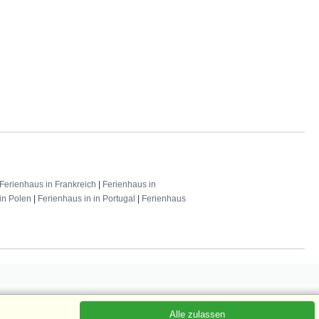
Ferienhaus in Frankreich
|
Ferienhaus in
in Polen
|
Ferienhaus in in Portugal
|
Ferienhaus
Alle zulassen
 abonnieren