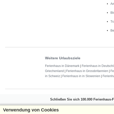
An
Bl
Tr
Be
Weitere Urlaubsziele
Ferienhaus in Dänemark
|
Ferienhaus in Deutsch
Griechenland
|
Ferienhaus in Grossbritannien
|
Fe
in Schweiz
|
Ferienhaus in in Slowenien
|
Ferienh
Schließen Sie sich 100.000 Ferienhaus-
Erhalten Sie einen
Willkommensgutschein vo
Verwendung von Cookies
Ferienhausurlaub - melden Sie sich einfach f