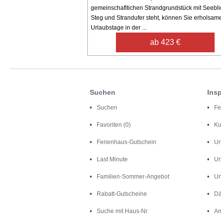
gemeinschafltichen Strandgrundstück mit Seebli
Steg und Strandufer steht, können Sie erholsam
Urlaubstage in der ...
ab 423 €
Suchen
Insp
Suchen
Fe
Favoriten (0)
Ku
Ferienhaus-Gutschein
Ur
Last Minute
Ur
Familien-Sommer-Angebot
Ur
Rabatt-Gutscheine
Dä
Suche mit Haus-Nr.
An