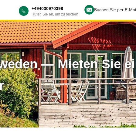
+494030970398
Buchen Sie per E-Mai
Rufen Sie an, um zu buchen
weden — Mieten Sie ei
r