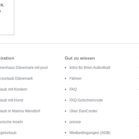
ck,
e
iration
Gut zu wissen
rienhaus Dänemark mit pool
Infos für Ihren Aufenthalt
rzurlaub Dänemark
Fähren
laub mit Kindern
FAQ
laub mit Hund
FAQ Gutscheincode
laub in Marina Wendtorf
Über DanCenter
nische Inseln
presse
gelurlaub
Mietbedingungen (AGB)