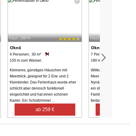
Haus: 18874
Haus: 65676
Oknö
Oknö
4 Personen, 30 m²
7 Personen, 180 m²
150 m zum Wasser.
180 m zum Wasser.
Kleineres, günstiges Häuschen mit
Willkommen in einem Feri
Meerblick, geeignet für 2 Erw. und 2
Meer mit angeschlossenem
Kleinkinder. Das Ferienhaus wurde eher
Nynäs, direkt vor der Brüc
schlicht aber dennoch funktionell
ein idealer Ort für Erholun
eingerichtet und hat einen schönen
Familienurlaub. Sie wohnen
Kamin. Ein Schlafzimmer ...
fantastischer Lage, ...
ab 259 €
ab 1.024 