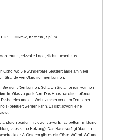
0-139 l., Mikrow., Kaffeem., Spülm.
Möblierung, reizvolle Lage, Nichtraucherhaus
en Oknö, wo Sie wunderbare Spaziergänge am Meer
önen Strände von Oknö nehmen können.
nen Sie genießen können. Schalten Sie an einem warmen
tem im Glas zu genießen. Das Haus hat einen offenen
n Essbereich und ein Wohnzimmer vor dem Fernseher
nnholz) befeuert werden kann. Es gibt sowohl eine
ietet.
 anderen beiden mit jeweils zwei Einzelbetten. Im kleinen
ier gibt es keine Heizung). Das Haus verfügt über ein
hetrockner. Außerdem gibt es ein Gäste-WC mit WC und