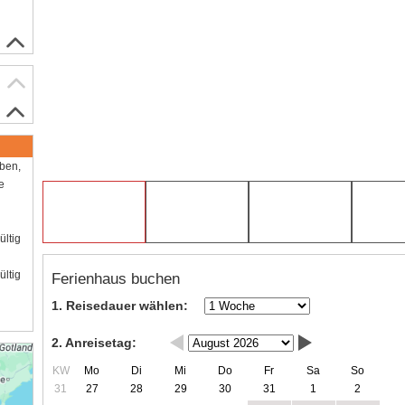
aben,
e
ültig
ültig
Ferienhaus buchen
1. Reisedauer wählen:
2. Anreisetag:
KW
Mo
Di
Mi
Do
Fr
Sa
So
31
27
28
29
30
31
1
2