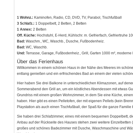
1 Wohnz.:
Kaminofen, Radio, CD, DVD, TV, Parabol, Tischfußball
3 Schlafz.:
1 Doppelbett, 2 Betten, 2 Betten
1 Annex:
2 Betten
Off. Küche:
Hochstuhl, E-Herd, Kühlschr. m. Gefrierfach, Gefriertruhe 10
Bad:
Waschm., WC, Waschb., Dusche, Fußbodenheiz.
Bad:
WC, Waschb.
Und:
Terrasse, Garage, Fußbodenheiz., Grill, Garten 1000 m², moderne 
Über das Ferienhaus
Willkommen in einem schönen Haus in der Nähe des Meeres im schön
entlang genießen und ein erfrischendes Bad an einem der vielen sch
Hier haben Sie drei Balkone in unterschiedlichen Klimazonen, auf de
Sommerabend den Grill an, um ein köstliches Abendessen mit etwas Gu
Grundriss mit einem großen Wohnzimmer, in dem Sie eine Küche, eine
haben. Hier gibt es einen Pelletofen, der mit eigenen Pellets (kein Bre
Playstation als auch einen Tischfußball, der Spaß für die ganze Familie b
Sie haben drei Schlafzimmer, eines mit einem bequemen Doppelbett, die
Anbau auf der Rückseite des Hauses stehen zwei weitere Einzelbetten (h
großes und schönes Badezimmer mit Dusche, Waschmaschine und Wäsc