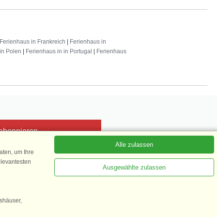
Ferienhaus in Frankreich
|
Ferienhaus in
in Polen
|
Ferienhaus in in Portugal
|
Ferienhaus
 abonnieren
Alle zulassen
ten, um Ihre
elevantesten
Ausgewählte zulassen
Kundenbewertung
1 von 5
gshäuser,
35.870 Kundenbewertungen