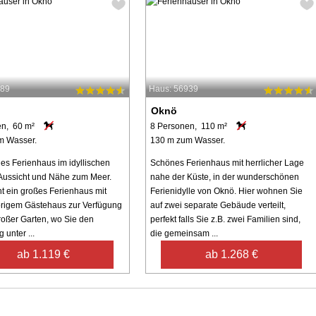
989
Haus: 56939
Oknö
en, 60 m²
8 Personen, 110 m²
m Wasser.
130 m zum Wasser.
es Ferienhaus im idyllischen
Schönes Ferienhaus mit herrlicher Lage
Aussicht und Nähe zum Meer.
nahe der Küste, in der wunderschönen
ht ein großes Ferienhaus mit
Ferienidylle von Oknö. Hier wohnen Sie
rigem Gästehaus zur Verfügung
auf zwei separate Gebäude verteilt,
roßer Garten, wo Sie den
perfekt falls Sie z.B. zwei Familien sind,
 unter ...
die gemeinsam ...
ab 1.119 €
ab 1.268 €