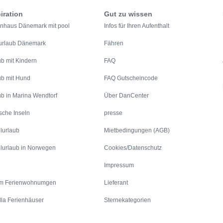
iration
Gut zu wissen
enhaus Dänemark mit pool
Infos für Ihren Aufenthalt
urlaub Dänemark
Fähren
ub mit Kindern
FAQ
ub mit Hund
FAQ Gutscheincode
ub in Marina Wendtorf
Über DanCenter
sche Inseln
presse
lurlaub
Mietbedingungen (AGB)
lurlaub in Norwegen
Cookies/Datenschutz
Impressum
m Ferienwohnumgen
Lieferant
lla Ferienhäuser
Sternekategorien