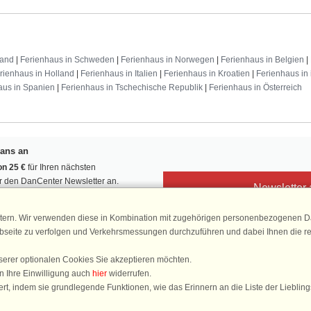
land
|
Ferienhaus in Schweden
|
Ferienhaus in Norwegen
|
Ferienhaus in Belgien
|
rienhaus in Holland
|
Ferienhaus in Italien
|
Ferienhaus in Kroatien
|
Ferienhaus in 
aus in Spanien
|
Ferienhaus in Tschechische Republik
|
Ferienhaus in Österreich
Fans an
n 25 €
für Ihren nächsten
ür den DanCenter Newsletter an.
Newsletter
, Gewinnspiele und Urlaubstipps!
tern. Wir verwenden diese in Kombination mit zugehörigen personenbezogenen Da
ebseite zu verfolgen und Verkehrsmessungen durchzuführen und dabei Ihnen die r
serer optionalen Cookies Sie akzeptieren möchten.
DanCenter 
n Ihre Einwilligung auch
hier
widerrufen.
4,
rt, indem sie grundlegende Funktionen, wie das Erinnern an die Liste der Lieblin
basierend auf mehr 1