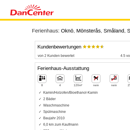
Ferienhaus:
Oknö
,
Mönsterås
,
Småland
,
S
Kundenbewertungen
von 2 Kunden bewertet
4.5 vo
Ferienhaus-Ausstattung
8
4
120m²
nein
nein
2
Kamin/Holzofen/Bioethanol-Kamin
2 Bäder
Waschmaschine
Spülmaschine
Baujahr 2010
6,0 km zum Kaufmann