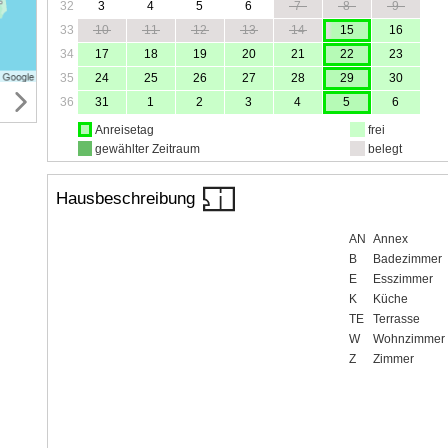
32
3
4
5
6
7
8
9
33
10
11
12
13
14
15
16
34
17
18
19
20
21
22
23
35
24
25
26
27
28
29
30
36
31
1
2
3
4
5
6
Anreisetag
frei
gewählter Zeitraum
belegt
Hausbeschreibung
AN
Annex
B
Badezimmer
E
Esszimmer
K
Küche
TE
Terrasse
W
Wohnzimmer
Z
Zimmer