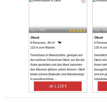
Haus: 53927
Haus: 45
Oknö
Oknö
8 Personen, 86 m²
6 Person
110 m zum Wasser.
120 m zu
Ferienhaus in Meeresnähe, gelegen auf
Gemütlich
der schönen Ferieninsel Oknö, wo Sie die
Oknö mit 
Ruhe genießen und das Meer zwischen
Ihnen ste
den Bäumen glitzern sehen können. Oknö
dazugehö
bietet schöne Badeufer und Wanderwege
und ein g
in wunderschöner ...
Urlaubstag
ab 1.128 €