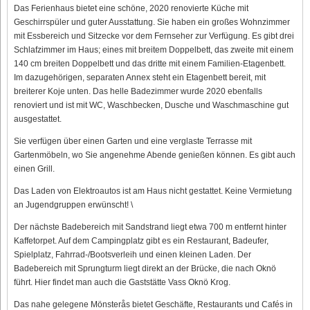
Das Ferienhaus bietet eine schöne, 2020 renovierte Küche mit
Geschirrspüler und guter Ausstattung. Sie haben ein großes Wohnzimmer
mit Essbereich und Sitzecke vor dem Fernseher zur Verfügung. Es gibt drei
Schlafzimmer im Haus; eines mit breitem Doppelbett, das zweite mit einem
140 cm breiten Doppelbett und das dritte mit einem Familien-Etagenbett.
Im dazugehörigen, separaten Annex steht ein Etagenbett bereit, mit
breiterer Koje unten. Das helle Badezimmer wurde 2020 ebenfalls
renoviert und ist mit WC, Waschbecken, Dusche und Waschmaschine gut
ausgestattet.
Sie verfügen über einen Garten und eine verglaste Terrasse mit
Gartenmöbeln, wo Sie angenehme Abende genießen können. Es gibt auch
einen Grill.
Das Laden von Elektroautos ist am Haus nicht gestattet. Keine Vermietung
an Jugendgruppen erwünscht! \
Der nächste Badebereich mit Sandstrand liegt etwa 700 m entfernt hinter
Kaffetorpet. Auf dem Campingplatz gibt es ein Restaurant, Badeufer,
Spielplatz, Fahrrad-/Bootsverleih und einen kleinen Laden. Der
Badebereich mit Sprungturm liegt direkt an der Brücke, die nach Oknö
führt. Hier findet man auch die Gaststätte Vass Oknö Krog.
Das nahe gelegene Mönsterås bietet Geschäfte, Restaurants und Cafés in