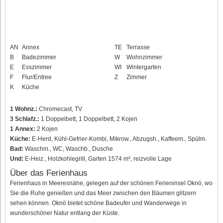
AN
Annex
TE
Terrasse
B
Badezimmer
W
Wohnzimmer
E
Esszimmer
WI
Wintergarten
F
Flur/Entree
Z
Zimmer
K
Küche
1 Wohnz.:
Chromecast, TV
3 Schlafz.:
1 Doppelbett, 1 Doppelbett, 2 Kojen
1 Annex:
2 Kojen
Küche:
E-Herd, Kühl-Gefrier-Kombi, Mikrow., Abzugsh., Kaffeem., Spülm.
Bad:
Waschm., WC, Waschb., Dusche
Und:
E-Heiz., Holzkohlegrill, Garten 1574 m², reizvolle Lage
Über das Ferienhaus
Ferienhaus in Meeresnähe, gelegen auf der schönen Ferieninsel Oknö, wo
Sie die Ruhe genießen und das Meer zwischen den Bäumen glitzern
sehen können. Oknö bietet schöne Badeufer und Wanderwege in
wunderschöner Natur entlang der Küste.