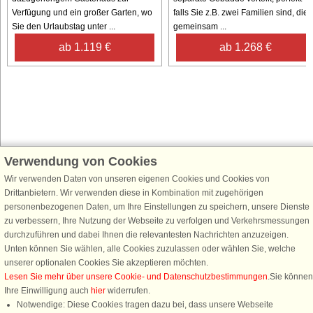
Verfügung und ein großer Garten, wo
falls Sie z.B. zwei Familien sind, die
Sie den Urlaubstag unter ...
gemeinsam ...
ab 1.119 €
ab 1.268 €
Verwendung von Cookies
Schließen Sie sich 100.000 Ferienhaus-Fans an
Wir verwenden Daten von unseren eigenen Cookies und Cookies von
Erhalten Sie einen
Willkommensgutschein von 25 €
für Ihren nächsten
Drittanbietern. Wir verwenden diese in Kombination mit zugehörigen
Ferienhausurlaub - melden Sie sich einfach für den DanCenter Newsletter
personenbezogenen Daten, um Ihre Einstellungen zu speichern, unsere Dienste
an. Verpassen Sie nie wieder exklusive Angebote, Gewinnspiele und
zu verbessern, Ihre Nutzung der Webseite zu verfolgen und Verkehrsmessungen
Urlaubstipps!
durchzuführen und dabei Ihnen die relevantesten Nachrichten anzuzeigen.
Unten können Sie wählen, alle Cookies zuzulassen oder wählen Sie, welche
unserer optionalen Cookies Sie akzeptieren möchten.
Lesen Sie mehr über unsere Cookie- und Datenschutzbestimmungen
.Sie können
Ihre Einwilligung auch
hier
widerrufen.
Newsletter abonnieren
Notwendige: Diese Cookies tragen dazu bei, dass unsere Webseite