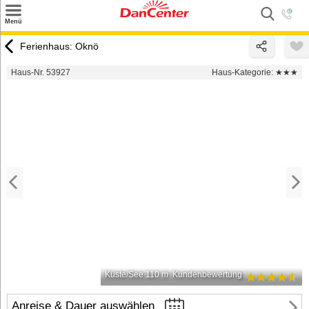
×
Menü
Suchen
Ferienhaus: Oknö
Urlaubsziele
Haus-Nr. 53927
Haus-Kategorie:
★★★
Weitere Urlaubsziele
Angebote
Inspiration
Kontakt
Gut zu wissen
Login
Küste/See 110 m
Kundenbewertung
Anreise & Dauer auswählen