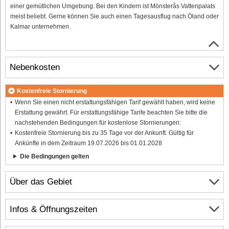
einer gemütlichen Umgebung. Bei den Kindern ist Mönsterås Vattenpalats
meist beliebt. Gerne können Sie auch einen Tagesausflug nach Öland oder
Kalmar unternehmen.
Nebenkosten
Kostenfreie Stornierung
Wenn Sie einen nicht erstattungsfähigen Tarif gewählt haben, wird keine
Erstattung gewährt. Für erstattungsfähige Tarife beachten Sie bitte die
nachstehenden Bedingungen für kostenlose Stornierungen:
Kostenfreie Stornierung bis zu 35 Tage vor der Ankunft. Gültig für
Ankünfte in dem Zeitraum 19.07.2026 bis 01.01.2028
Die Bedingungen gelten
Über das Gebiet
Infos & Öffnungszeiten