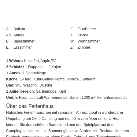
AL
Balkon
F
Flur/Entree
AN
Annex
K
Küche
B
Badezimmer
W
Wohnzimmer
E
Esszimmer
Z
Zimmer
1 Wohnz.:
Holzofen, Apple TV
2 Schlafz.:
1 Doppelbett, 2 Kojen
1 Annex:
1 Doppelliege
Küche:
E-Herd, Kühl-Gefrier-Kombi, Mikrow., Kaffeem.
Bad:
WC, Waschb., Dusche
1 Außenbereich:
Gartenmöbel, Grill
Und:
E-Heiz., Luft-Luft-Wärmepumpe, Garten 1200 m², Ferienhausgebiet
Über das Ferienhaus
Hübsches Ferienhäuschen mit separatem Annex. Liegt in wunderbarer
Umgebung bei Oknö Camping und nur 50 m vom Meer entfernt. Hier
können Sie den schönen Badestrand und den Spielplatz auf dem
Campingplatz nutzen. Im Sommer gibt es außerdem ein Restaurant, einen
Eiskiosk, Veranstaltungen, einen Boots-, Fahrrad- und Tretautoverleih