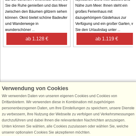
Sie die Ruhe genießen und das Meer
Nähe zum Meer. Ihnen steht ein
zwischen den Bäumen glitzern sehen
großes Ferienhaus mit
können. Oknö bietet schöne Badeufer
dazugehörigem Gästehaus zur
und Wanderwege in
Verfügung und ein großer Garten, w
wunderschöner ...
Sie den Urlaubstag unter ...
ab 1.128 €
ab 1.119 €
Verwendung von Cookies
Schließen Sie sich 100.000 Ferienhaus-Fans an
Wir verwenden Daten von unseren eigenen Cookies und Cookies von
Erhalten Sie einen
Willkommensgutschein von 25 €
für Ihren nächsten
Drittanbietern. Wir verwenden diese in Kombination mit zugehörigen
Ferienhausurlaub - melden Sie sich einfach für den DanCenter Newsletter
personenbezogenen Daten, um Ihre Einstellungen zu speichern, unsere Dienste
an. Verpassen Sie nie wieder exklusive Angebote, Gewinnspiele und
zu verbessern, Ihre Nutzung der Webseite zu verfolgen und Verkehrsmessungen
Urlaubstipps!
durchzuführen und dabei Ihnen die relevantesten Nachrichten anzuzeigen.
Unten können Sie wählen, alle Cookies zuzulassen oder wählen Sie, welche
unserer optionalen Cookies Sie akzeptieren möchten.