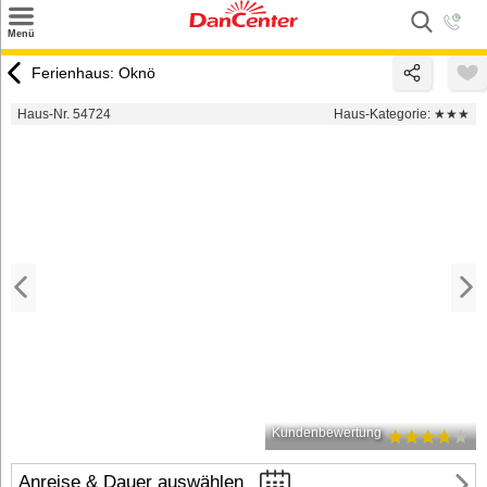
×
Menü
Suchen
Ferienhaus: Oknö
Urlaubsziele
Haus-Nr. 54724
Haus-Kategorie:
★★★
Weitere Urlaubsziele
Angebote
Inspiration
Kontakt
Gut zu wissen
Login
Kundenbewertung
Anreise & Dauer auswählen