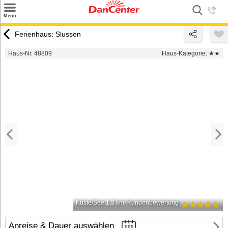
×
Menü
Suchen
Ferienhaus: Slussen
Urlaubsziele
Haus-Nr. 48809
Haus-Kategorie:
★★
Weitere Urlaubsziele
Angebote
Inspiration
Kontakt
Gut zu wissen
Login
Küste/See 1,3 km
Kundenbewertung
Anreise & Dauer auswählen