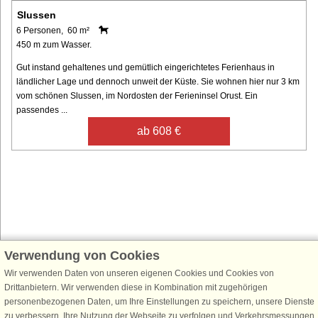
Slussen
6 Personen, 60 m²
450 m zum Wasser.
Gut instand gehaltenes und gemütlich eingerichtetes Ferienhaus in
ländlicher Lage und dennoch unweit der Küste. Sie wohnen hier nur 3 km
vom schönen Slussen, im Nordosten der Ferieninsel Orust. Ein
passendes ...
ab 608 €
Verwendung von Cookies
Schließen Sie sich 100.000 Ferienhaus-Fans an
Wir verwenden Daten von unseren eigenen Cookies und Cookies von
Erhalten Sie einen
Willkommensgutschein von 25 €
für Ihren nächsten
Drittanbietern. Wir verwenden diese in Kombination mit zugehörigen
Ferienhausurlaub - melden Sie sich einfach für den DanCenter Newsletter
personenbezogenen Daten, um Ihre Einstellungen zu speichern, unsere Dienste
an. Verpassen Sie nie wieder exklusive Angebote, Gewinnspiele und
zu verbessern, Ihre Nutzung der Webseite zu verfolgen und Verkehrsmessungen