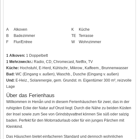
A
Alkoven
K
Küche
B
Badezimmer
TE
Terrasse
F
Flur/Entree
W
Wohnzimmer
1 Alkoven:
1 Doppelbett
1 Mehrzweckr.:
Radio, CD, Chromecast, Netflix, TV
Küche:
Hochstuhl, E-Herd, Kühlschr., Mikrow., Kaffeem., Brunnenwasser
Bad:
WC (Eingang v. außen), Waschb., Dusche (Eingang v. außen)
Und:
E-Heiz., Solarenergie, gem. Grundst. m. Eigentümer 300 m², reizvolle
Lage
Über das Ferienhaus
Willkommen in Henån und in diesem Ferienhäuschen für zwei, das in der
ruhigsten Ecke der Natur auf Orust liegt. Durch die Nähe zu beiden Küsten
der Insel sowie zum See von Grindsbyvattnet können Sie süß oder salzig
baden. Perfekt für den Motorradurlaub oder für ein junges Pärchen mit
Kleinkind.
Das Häuschen bietet einfacheren Standard und dennoch wohnlichen