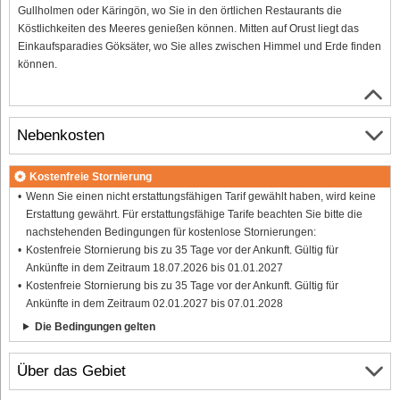
Gullholmen oder Käringön, wo Sie in den örtlichen Restaurants die
Köstlichkeiten des Meeres genießen können. Mitten auf Orust liegt das
Einkaufsparadies Göksäter, wo Sie alles zwischen Himmel und Erde finden
können.
Nebenkosten
Kostenfreie Stornierung
Wenn Sie einen nicht erstattungsfähigen Tarif gewählt haben, wird keine
Erstattung gewährt. Für erstattungsfähige Tarife beachten Sie bitte die
nachstehenden Bedingungen für kostenlose Stornierungen:
Kostenfreie Stornierung bis zu 35 Tage vor der Ankunft. Gültig für
Ankünfte in dem Zeitraum 18.07.2026 bis 01.01.2027
Kostenfreie Stornierung bis zu 35 Tage vor der Ankunft. Gültig für
Ankünfte in dem Zeitraum 02.01.2027 bis 07.01.2028
Die Bedingungen gelten
Über das Gebiet