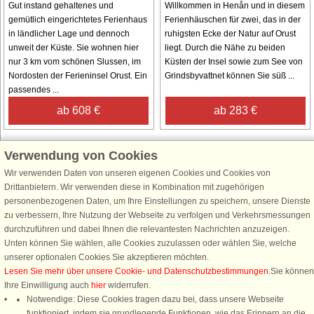
Gut instand gehaltenes und
Willkommen in Henån und in diesem
gemütlich eingerichtetes Ferienhaus
Ferienhäuschen für zwei, das in der
in ländlicher Lage und dennoch
ruhigsten Ecke der Natur auf Orust
unweit der Küste. Sie wohnen hier
liegt. Durch die Nähe zu beiden
nur 3 km vom schönen Slussen, im
Küsten der Insel sowie zum See von
Nordosten der Ferieninsel Orust. Ein
Grindsbyvattnet können Sie süß ...
passendes ...
ab 608 €
ab 283 €
Verwendung von Cookies
Wir verwenden Daten von unseren eigenen Cookies und Cookies von
Schließen Sie sich 100.000 Ferienhaus-Fans an
Drittanbietern. Wir verwenden diese in Kombination mit zugehörigen
personenbezogenen Daten, um Ihre Einstellungen zu speichern, unsere Dienste
Erhalten Sie einen
Willkommensgutschein von 25 €
für Ihren nächsten
zu verbessern, Ihre Nutzung der Webseite zu verfolgen und Verkehrsmessungen
Ferienhausurlaub - melden Sie sich einfach für den DanCenter Newsletter
durchzuführen und dabei Ihnen die relevantesten Nachrichten anzuzeigen.
an. Verpassen Sie nie wieder exklusive Angebote, Gewinnspiele und
Unten können Sie wählen, alle Cookies zuzulassen oder wählen Sie, welche
Urlaubstipps!
unserer optionalen Cookies Sie akzeptieren möchten.
Lesen Sie mehr über unsere Cookie- und Datenschutzbestimmungen
.Sie können
Ihre Einwilligung auch
hier
widerrufen.
Notwendige: Diese Cookies tragen dazu bei, dass unsere Webseite
funktioniert, indem sie grundlegende Funktionen, wie das Erinnern an die