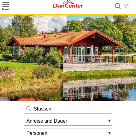
×
Menü
Suchen
Urlaubsziele
Weitere Urlaubsziele
Angebote
Inspiration
Kontakt
Gut zu wissen
Login
Slussen
Anreise und Dauer
Personen