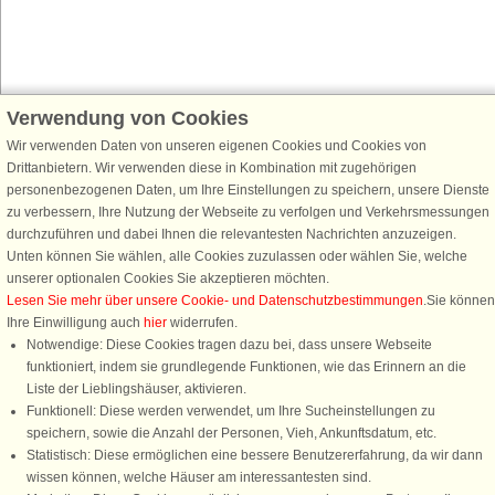
Verwendung von Cookies
Schließen Sie sich 100.000 Ferienhaus-Fans an
Erhalten Sie einen
Willkommensgutschein von 25 €
für Ihren nächsten
Wir verwenden Daten von unseren eigenen Cookies und Cookies von
Ferienhausurlaub - melden Sie sich einfach für den DanCenter Newsletter
Drittanbietern. Wir verwenden diese in Kombination mit zugehörigen
an. Verpassen Sie nie wieder exklusive Angebote, Gewinnspiele und
personenbezogenen Daten, um Ihre Einstellungen zu speichern, unsere Dienste
Urlaubstipps!
zu verbessern, Ihre Nutzung der Webseite zu verfolgen und Verkehrsmessungen
durchzuführen und dabei Ihnen die relevantesten Nachrichten anzuzeigen.
Unten können Sie wählen, alle Cookies zuzulassen oder wählen Sie, welche
unserer optionalen Cookies Sie akzeptieren möchten.
Lesen Sie mehr über unsere Cookie- und Datenschutzbestimmungen
.Sie können
Newsletter abonnieren
Ihre Einwilligung auch
hier
widerrufen.
Notwendige: Diese Cookies tragen dazu bei, dass unsere Webseite
funktioniert, indem sie grundlegende Funktionen, wie das Erinnern an die
Liste der Lieblingshäuser, aktivieren.
Funktionell: Diese werden verwendet, um Ihre Sucheinstellungen zu
Folgen Sie uns:
speichern, sowie die Anzahl der Personen, Vieh, Ankunftsdatum, etc.
Statistisch: Diese ermöglichen eine bessere Benutzererfahrung, da wir dann
DanCenter Kundenbewertung
wissen können, welche Häuser am interessantesten sind.
4,1 von 5