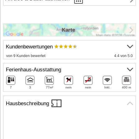
Karte
Kundenbewertungen
von 9 Kunden bewertet
4.4 von 5.0
Ferienhaus-Ausstattung
7
3
77m²
nein
nein
Inkl.
400 m
Hausbeschreibung