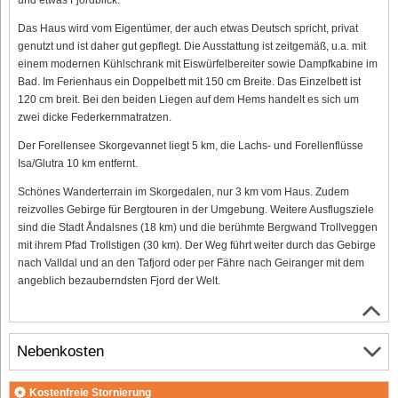
Das Haus wird vom Eigentümer, der auch etwas Deutsch spricht, privat
genutzt und ist daher gut gepflegt. Die Ausstattung ist zeitgemäß, u.a. mit
einem modernen Kühlschrank mit Eiswürfelbereiter sowie Dampfkabine im
Bad. Im Ferienhaus ein Doppelbett mit 150 cm Breite. Das Einzelbett ist
120 cm breit. Bei den beiden Liegen auf dem Hems handelt es sich um
zwei dicke Federkernmatratzen.
Der Forellensee Skorgevannet liegt 5 km, die Lachs- und Forellenflüsse
Isa/Glutra 10 km entfernt.
Schönes Wanderterrain im Skorgedalen, nur 3 km vom Haus. Zudem
reizvolles Gebirge für Bergtouren in der Umgebung. Weitere Ausflugsziele
sind die Stadt Åndalsnes (18 km) und die berühmte Bergwand Trollveggen
mit ihrem Pfad Trollstigen (30 km). Der Weg führt weiter durch das Gebirge
nach Valldal und an den Tafjord oder per Fähre nach Geiranger mit dem
angeblich bezauberndsten Fjord der Welt.
Nebenkosten
Kostenfreie Stornierung