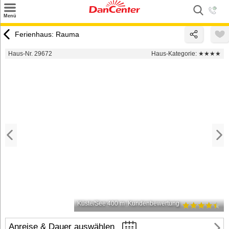
×
Menü
Suchen
Ferienhaus: Rauma
Urlaubsziele
Haus-Nr. 29672
Haus-Kategorie:
★★★★
Weitere Urlaubsziele
Angebote
Inspiration
Kontakt
Gut zu wissen
Login
Küste/See 400 m
Kundenbewertung
Anreise & Dauer auswählen