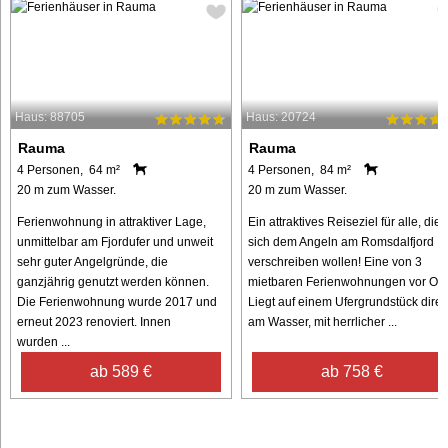
Haus: 88705
Haus: 20724
Rauma
Rauma
4 Personen, 64 m²
4 Personen, 84 m²
20 m zum Wasser.
20 m zum Wasser.
Ferienwohnung in attraktiver Lage,
Ein attraktives Reiseziel für alle, die
unmittelbar am Fjordufer und unweit
sich dem Angeln am Romsdalfjord
sehr guter Angelgründe, die
verschreiben wollen! Eine von 3
ganzjährig genutzt werden können.
mietbaren Ferienwohnungen vor Ort.
Die Ferienwohnung wurde 2017 und
Liegt auf einem Ufergrundstück direk
erneut 2023 renoviert. Innen
am Wasser, mit herrlicher ...
wurden ...
ab 589 €
ab 758 €