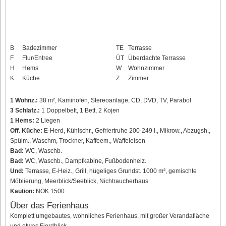
B
Badezimmer
TE
Terrasse
F
Flur/Entree
ÜT
Überdachte Terrasse
H
Hems
W
Wohnzimmer
K
Küche
Z
Zimmer
1 Wohnz.:
38 m², Kaminofen, Stereoanlage, CD, DVD, TV, Parabol
3 Schlafz.:
1 Doppelbett, 1 Bett, 2 Kojen
1 Hems:
2 Liegen
Off. Küche:
E-Herd, Kühlschr., Gefriertruhe 200-249 l., Mikrow., Abzugsh.,
Spülm., Waschm, Trockner, Kaffeem., Waffeleisen
Bad:
WC, Waschb.
Bad:
WC, Waschb., Dampfkabine, Fußbodenheiz.
Und:
Terrasse, E-Heiz., Grill, hügeliges Grundst. 1000 m², gemischte
Möblierung, Meerblick/Seeblick, Nichtraucherhaus
Kaution:
NOK 1500
Über das Ferienhaus
Komplett umgebautes, wohnliches Ferienhaus, mit großer Verandafläche
und etwas Fjordblick.