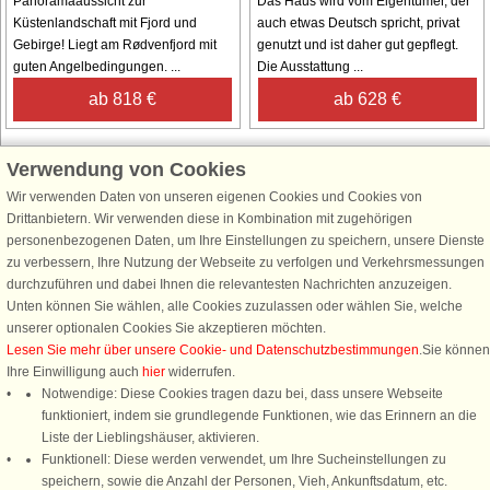
Panoramaaussicht zur
Das Haus wird vom Eigentümer, der
Küstenlandschaft mit Fjord und
auch etwas Deutsch spricht, privat
Gebirge! Liegt am Rødvenfjord mit
genutzt und ist daher gut gepflegt.
guten Angelbedingungen. ...
Die Ausstattung ...
ab 818 €
ab 628 €
Verwendung von Cookies
Wir verwenden Daten von unseren eigenen Cookies und Cookies von
Schließen Sie sich 100.000 Ferienhaus-Fans an
Drittanbietern. Wir verwenden diese in Kombination mit zugehörigen
personenbezogenen Daten, um Ihre Einstellungen zu speichern, unsere Dienste
Erhalten Sie einen
Willkommensgutschein von 25 €
für Ihren nächsten
zu verbessern, Ihre Nutzung der Webseite zu verfolgen und Verkehrsmessungen
Ferienhausurlaub - melden Sie sich einfach für den DanCenter Newsletter
durchzuführen und dabei Ihnen die relevantesten Nachrichten anzuzeigen.
an. Verpassen Sie nie wieder exklusive Angebote, Gewinnspiele und
Unten können Sie wählen, alle Cookies zuzulassen oder wählen Sie, welche
Urlaubstipps!
unserer optionalen Cookies Sie akzeptieren möchten.
Lesen Sie mehr über unsere Cookie- und Datenschutzbestimmungen
.Sie können
Ihre Einwilligung auch
hier
widerrufen.
Notwendige: Diese Cookies tragen dazu bei, dass unsere Webseite
funktioniert, indem sie grundlegende Funktionen, wie das Erinnern an die
Newsletter abonnieren
Liste der Lieblingshäuser, aktivieren.
Funktionell: Diese werden verwendet, um Ihre Sucheinstellungen zu
speichern, sowie die Anzahl der Personen, Vieh, Ankunftsdatum, etc.