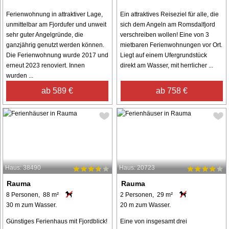
Ferienwohnung in attraktiver Lage,
Ein attraktives Reiseziel für alle, die
unmittelbar am Fjordufer und unweit
sich dem Angeln am Romsdalfjord
sehr guter Angelgründe, die
verschreiben wollen! Eine von 3
ganzjährig genutzt werden können.
mietbaren Ferienwohnungen vor Ort.
Die Ferienwohnung wurde 2017 und
Liegt auf einem Ufergrundstück
erneut 2023 renoviert. Innen
direkt am Wasser, mit herrlicher ...
wurden ...
ab 589 €
ab 758 €
Haus: 38490
Haus: 20723
Rauma
Rauma
8 Personen, 88 m²
2 Personen, 29 m²
30 m zum Wasser.
20 m zum Wasser.
Günstiges Ferienhaus mit Fjordblick!
Eine von insgesamt drei