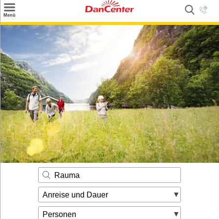
×
Menü
Suchen
Urlaubsziele
Weitere Urlaubsziele
Angebote
Inspiration
Kontakt
Gut zu wissen
Login
Rauma
Anreise und Dauer
Personen