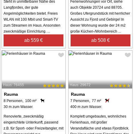
Steht in unmittelbarer Nähe des
Ferienwohnungen vor Ort, siehe
Langfjordes, der gute
auch Objekte 20724 und 88705.
Angelmöglichkeiten bietet. Freies
Großes Ufergrundstück mit herrlicher
WLAN mit 100 Mbit und Smart-TV
Aussicht zu Fjord und Gebirge! In
zum Streamen im Haus. Ansonsten
dieser Wohnung wurde der 24 m2
zweckmäßige Einrichtung. ...
große Küchen-/Wohnbereich ...
ab 559 €
ab 508 €
Haus: 76455
Haus: 29672
Rauma
Rauma
8 Personen, 100 m²
7 Personen, 77 m²
30 m zum Wasser.
400 m zum Wasser.
Renovierte, zweckmäßig
Komplett umgebautes, wohnliches
eingerichtete Unterkunft, passend
Ferienhaus, mit großer
z.B. für Sport- oder Freizeitangler, mit
Verandafläche und etwas Fjordblick.