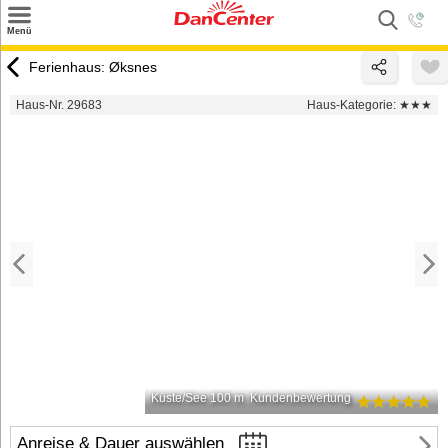
×
Menü
Suchen
Ferienhaus: Øksnes
Urlaubsziele
Haus-Nr. 29683
Haus-Kategorie:
★★★
Weitere Urlaubsziele
Angebote
Inspiration
Kontakt
Gut zu wissen
Login
Küste/See 100 m
Kundenbewertung
Anreise & Dauer auswählen