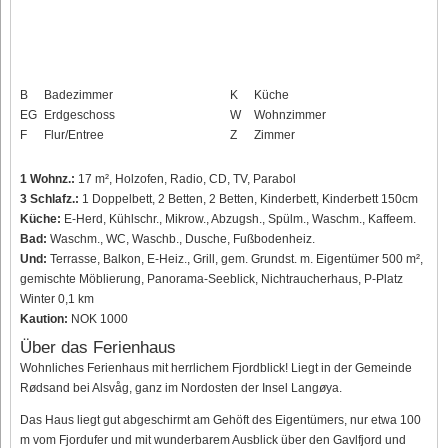
B
Badezimmer
K
Küche
EG
Erdgeschoss
W
Wohnzimmer
F
Flur/Entree
Z
Zimmer
1 Wohnz.:
17 m², Holzofen, Radio, CD, TV, Parabol
3 Schlafz.:
1 Doppelbett, 2 Betten, 2 Betten, Kinderbett, Kinderbett 150cm
Küche:
E-Herd, Kühlschr., Mikrow., Abzugsh., Spülm., Waschm., Kaffeem.
Bad:
Waschm., WC, Waschb., Dusche, Fußbodenheiz.
Und:
Terrasse, Balkon, E-Heiz., Grill, gem. Grundst. m. Eigentümer 500 m²,
gemischte Möblierung, Panorama-Seeblick, Nichtraucherhaus, P-Platz
Winter 0,1 km
Kaution:
NOK 1000
Über das Ferienhaus
Wohnliches Ferienhaus mit herrlichem Fjordblick! Liegt in der Gemeinde
Rødsand bei Alsvåg, ganz im Nordosten der Insel Langøya.
Das Haus liegt gut abgeschirmt am Gehöft des Eigentümers, nur etwa 100
m vom Fjordufer und mit wunderbarem Ausblick über den Gavlfjord und