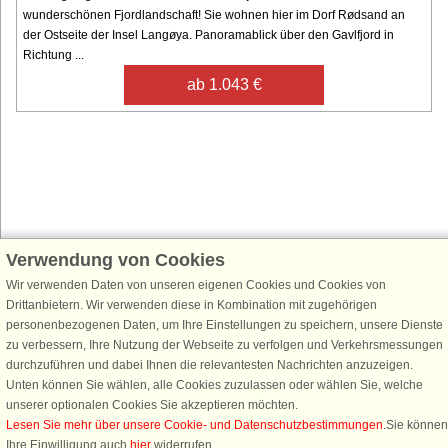
wunderschönen Fjordlandschaft! Sie wohnen hier im Dorf Rødsand an
der Ostseite der Insel Langøya. Panoramablick über den Gavlfjord in
Richtung ...
ab 1.043 €
Verwendung von Cookies
Schließen Sie sich 100.000 Ferienhaus-Fans an
Wir verwenden Daten von unseren eigenen Cookies und Cookies von
Erhalten Sie einen
Willkommensgutschein von 25 €
für Ihren nächsten
Drittanbietern. Wir verwenden diese in Kombination mit zugehörigen
Ferienhausurlaub - melden Sie sich einfach für den DanCenter Newsletter
personenbezogenen Daten, um Ihre Einstellungen zu speichern, unsere Dienste
an. Verpassen Sie nie wieder exklusive Angebote, Gewinnspiele und
zu verbessern, Ihre Nutzung der Webseite zu verfolgen und Verkehrsmessungen
Urlaubstipps!
durchzuführen und dabei Ihnen die relevantesten Nachrichten anzuzeigen.
Unten können Sie wählen, alle Cookies zuzulassen oder wählen Sie, welche
unserer optionalen Cookies Sie akzeptieren möchten.
Lesen Sie mehr über unsere Cookie- und Datenschutzbestimmungen
.Sie können
Ihre Einwilligung auch
hier
widerrufen.