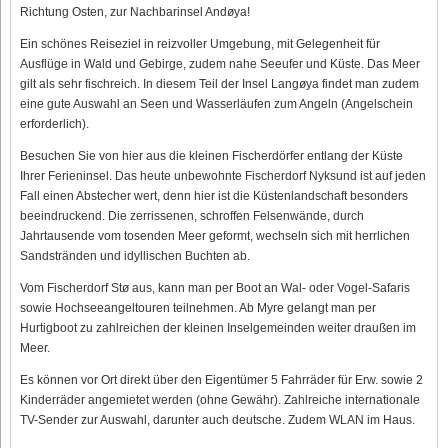
Richtung Osten, zur Nachbarinsel Andøya!
Ein schönes Reiseziel in reizvoller Umgebung, mit Gelegenheit für
Ausflüge in Wald und Gebirge, zudem nahe Seeufer und Küste. Das Meer
gilt als sehr fischreich. In diesem Teil der Insel Langøya findet man zudem
eine gute Auswahl an Seen und Wasserläufen zum Angeln (Angelschein
erforderlich).
Besuchen Sie von hier aus die kleinen Fischerdörfer entlang der Küste
Ihrer Ferieninsel. Das heute unbewohnte Fischerdorf Nyksund ist auf jeden
Fall einen Abstecher wert, denn hier ist die Küstenlandschaft besonders
beeindruckend. Die zerrissenen, schroffen Felsenwände, durch
Jahrtausende vom tosenden Meer geformt, wechseln sich mit herrlichen
Sandstränden und idyllischen Buchten ab.
Vom Fischerdorf Stø aus, kann man per Boot an Wal- oder Vogel-Safaris
sowie Hochseeangeltouren teilnehmen. Ab Myre gelangt man per
Hurtigboot zu zahlreichen der kleinen Inselgemeinden weiter draußen im
Meer.
Es können vor Ort direkt über den Eigentümer 5 Fahrräder für Erw. sowie 2
Kinderräder angemietet werden (ohne Gewähr). Zahlreiche internationale
TV-Sender zur Auswahl, darunter auch deutsche. Zudem WLAN im Haus.