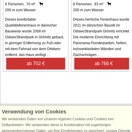
6 Personen, 70 m²
6 Personen, 83 m²
200 m zum Wasser.
200 m zum Wasser.
Dieses komfortable
Dieses herrliche Ferienhaus wurde
Qualitätsferienhaus in dänischer
2011 im dänischen Baustil im
Bauweise wurde 2008 im
OstseeStrandpark Grömitz errichtet.
OstseeStrandpark in Grömitz gebaut,
Die moderne Einrichtung mit
in geringer Entfernung zu Fuß oder
Panorama-Fensterpartien, hellen,
mit dem Fahrrad von dem Ortskern
holzverkleideten Wänden und
entfernt. das Haus verfügt ...
Dachschrägen ...
ab 702 €
ab 766 €
Verwendung von Cookies
Schließen Sie sich 100.000 Ferienhaus-Fans an
Wir verwenden Daten von unseren eigenen Cookies und Cookies von
Erhalten Sie einen
Willkommensgutschein von 25 €
für Ihren nächsten
Drittanbietern. Wir verwenden diese in Kombination mit zugehörigen
Ferienhausurlaub - melden Sie sich einfach für den DanCenter Newsletter
personenbezogenen Daten, um Ihre Einstellungen zu speichern, unsere Dienste