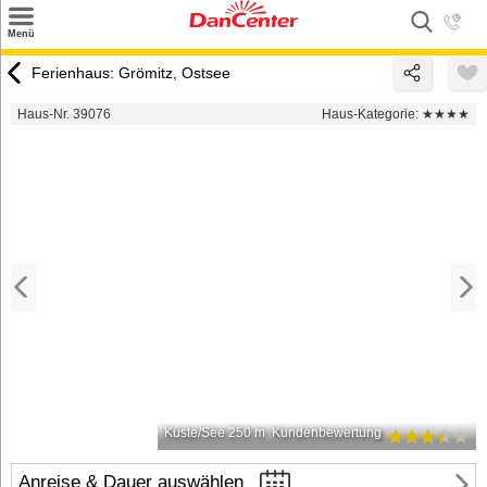
×
Menü
Suchen
Ferienhaus: Grömitz, Ostsee
Urlaubsziele
Haus-Nr. 39076
Haus-Kategorie:
★★★★
Weitere Urlaubsziele
Angebote
Inspiration
Kontakt
Gut zu wissen
Login
Küste/See 250 m
Kundenbewertung
Anreise & Dauer auswählen