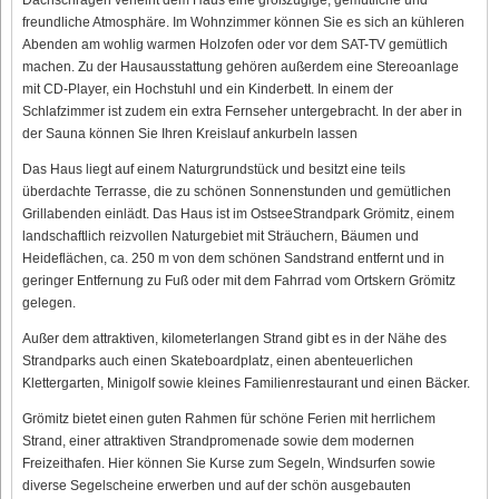
freundliche Atmosphäre. Im Wohnzimmer können Sie es sich an kühleren
Abenden am wohlig warmen Holzofen oder vor dem SAT-TV gemütlich
machen. Zu der Hausausstattung gehören außerdem eine Stereoanlage
mit CD-Player, ein Hochstuhl und ein Kinderbett. In einem der
Schlafzimmer ist zudem ein extra Fernseher untergebracht. In der aber in
der Sauna können Sie Ihren Kreislauf ankurbeln lassen
Das Haus liegt auf einem Naturgrundstück und besitzt eine teils
überdachte Terrasse, die zu schönen Sonnenstunden und gemütlichen
Grillabenden einlädt. Das Haus ist im OstseeStrandpark Grömitz, einem
landschaftlich reizvollen Naturgebiet mit Sträuchern, Bäumen und
Heideflächen, ca. 250 m von dem schönen Sandstrand entfernt und in
geringer Entfernung zu Fuß oder mit dem Fahrrad vom Ortskern Grömitz
gelegen.
Außer dem attraktiven, kilometerlangen Strand gibt es in der Nähe des
Strandparks auch einen Skateboardplatz, einen abenteuerlichen
Klettergarten, Minigolf sowie kleines Familienrestaurant und einen Bäcker.
Grömitz bietet einen guten Rahmen für schöne Ferien mit herrlichem
Strand, einer attraktiven Strandpromenade sowie dem modernen
Freizeithafen. Hier können Sie Kurse zum Segeln, Windsurfen sowie
diverse Segelscheine erwerben und auf der schön ausgebauten