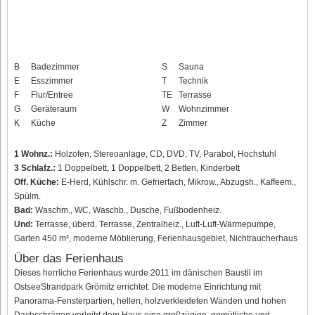
B
Badezimmer
S
Sauna
E
Esszimmer
T
Technik
F
Flur/Entree
TE
Terrasse
G
Geräteraum
W
Wohnzimmer
K
Küche
Z
Zimmer
1 Wohnz.:
Holzofen, Stereoanlage, CD, DVD, TV, Parabol, Hochstuhl
3 Schlafz.:
1 Doppelbett, 1 Doppelbett, 2 Betten, Kinderbett
Off. Küche:
E-Herd, Kühlschr. m. Gefrierfach, Mikrow., Abzugsh., Kaffeem.,
Spülm.
Bad:
Waschm., WC, Waschb., Dusche, Fußbodenheiz.
Und:
Terrasse, überd. Terrasse, Zentralheiz., Luft-Luft-Wärmepumpe,
Garten 450 m², moderne Möblierung, Ferienhausgebiet, Nichtraucherhaus
Über das Ferienhaus
Dieses herrliche Ferienhaus wurde 2011 im dänischen Baustil im
OstseeStrandpark Grömitz errichtet. Die moderne Einrichtung mit
Panorama-Fensterpartien, hellen, holzverkleideten Wänden und hohen
Dachschrägen verleiht dem Haus eine großzügige, gemütliche und