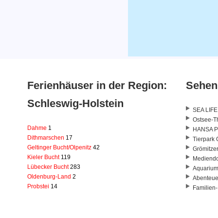
Ferienhäuser in der Region:
Sehen
Schleswig-Holstein
SEA LIFE
Ostsee-T
Dahme
1
HANSA Pa
Dithmarschen
17
Tierpark 
Geltinger Bucht/Olpenitz
42
Grömitze
Kieler Bucht
119
Mediendo
Lübecker Bucht
283
Aquariu
Oldenburg-Land
2
Abenteue
Probstei
14
Familien-