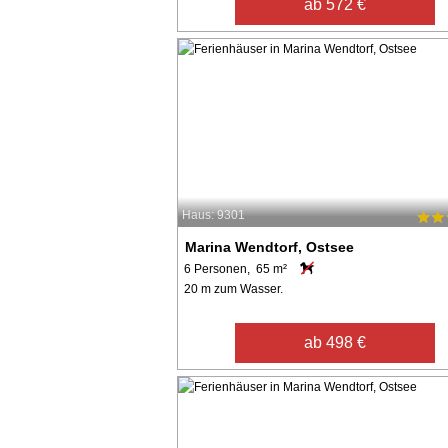
ab 572 €
Haus: 9301
Marina Wendtorf, Ostsee
6 Personen, 65 m²
20 m zum Wasser.
ab 498 €