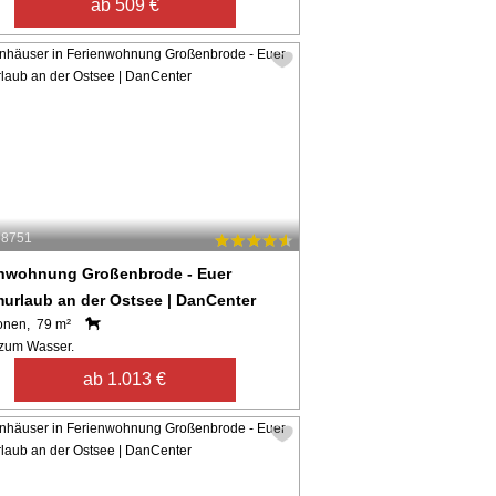
ab 509 €
58751
enwohnung Großenbrode - Euer
urlaub an der Ostsee | DanCenter
onen, 79 m²
zum Wasser.
ab 1.013 €