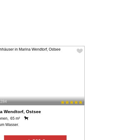
9284
a Wendtorf, Ostsee
onen, 65 m²
um Wasser.