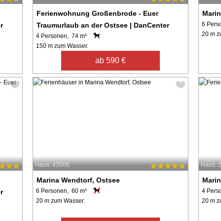
Ferienwohnung Großenbrode - Euer
Marin
6 Pers
r
Traumurlaub an der Ostsee | DanCenter
20 m z
4 Personen, 74 m²
150 m zum Wasser.
ab 590 €
Haus: 43506
Haus: 
Marina Wendtorf, Ostsee
Marin
6 Personen, 60 m²
4 Pers
r
20 m zum Wasser.
20 m z