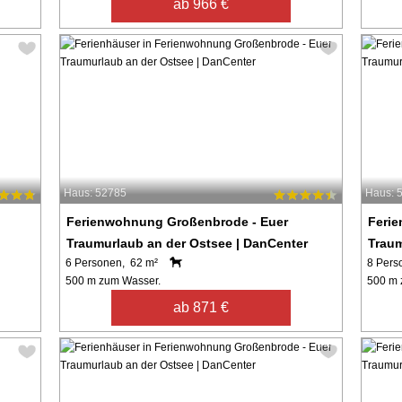
ab 966 €
Haus: 52785
Haus: 
Ferienwohnung Großenbrode - Euer
Feri
Traumurlaub an der Ostsee | DanCenter
Traum
6 Personen, 62 m²
8 Pers
500 m zum Wasser.
500 m 
ab 871 €