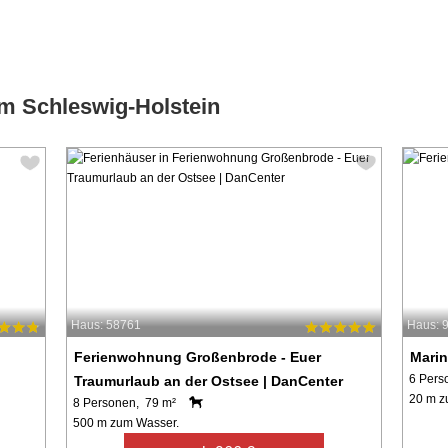
um Schleswig-Holstein
Haus: 58761
Haus: 
Ferienwohnung Großenbrode - Euer
Marin
6 Pers
Traumurlaub an der Ostsee | DanCenter
20 m z
8 Personen, 79 m²
500 m zum Wasser.