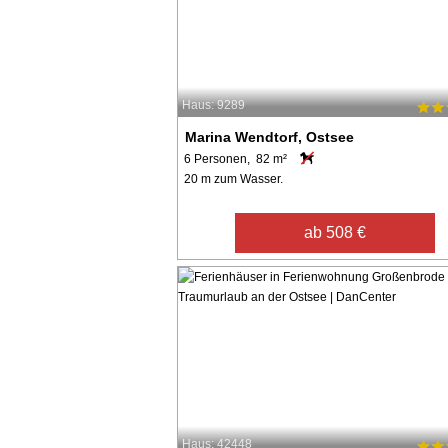
Haus: 9289
Marina Wendtorf, Ostsee
6 Personen, 82 m²
20 m zum Wasser.
ab 508 €
Haus: 42448