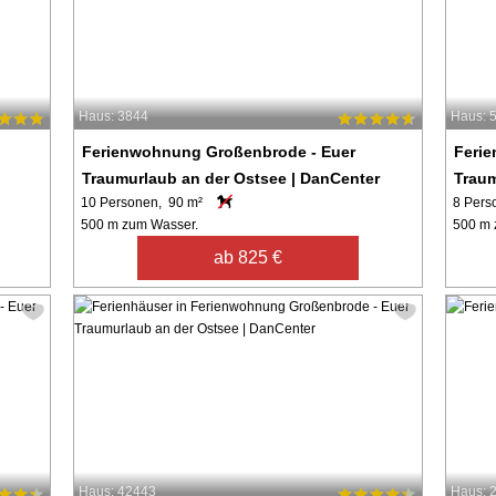
Haus: 3844
Haus: 
Ferienwohnung Großenbrode - Euer
Feri
Traumurlaub an der Ostsee | DanCenter
Traum
10 Personen, 90 m²
8 Pers
500 m zum Wasser.
500 m 
ab 825 €
Haus: 42443
Haus: 