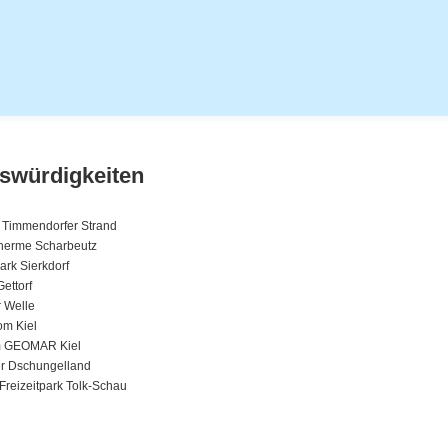
swürdigkeiten
 Timmendorfer Strand
herme Scharbeutz
rk Sierkdorf
Gettorf
r Welle
m Kiel
m GEOMAR Kiel
r Dschungelland
Freizeitpark Tolk-Schau