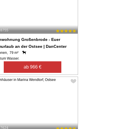
58755
enwohnung Großenbrode - Euer
urlaub an der Ostsee | DanCenter
onen, 79 m²
zum Wasser.
ab 966 €
27624