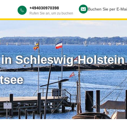
+494030970398
Buchen Sie per E-Mai
Rufen Sie an, um zu buchen
 in Schleswig-Holstein
tsee