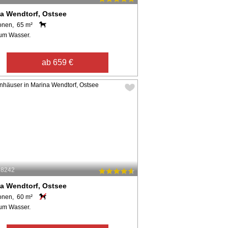
a Wendtorf, Ostsee
onen, 65 m²
um Wasser.
ab 659 €
28242
a Wendtorf, Ostsee
onen, 60 m²
um Wasser.