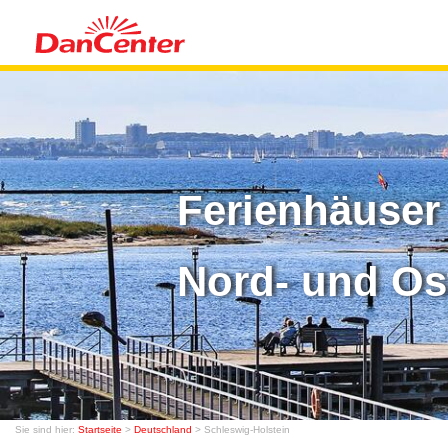
Ferienhäuser
Nord- und Os
Sie sind hier:
Startseite
>
Deutschland
> Schleswig-Holstein