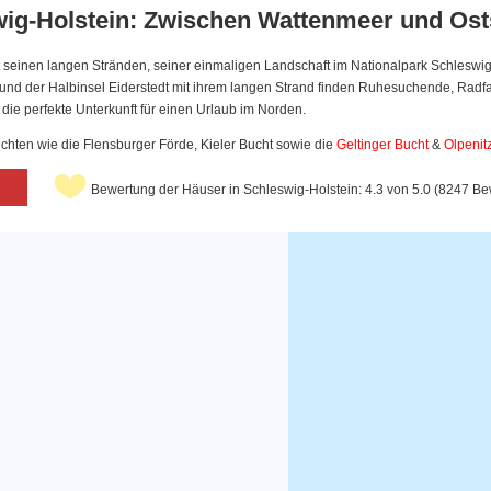
ig-Holstein: Zwischen Wattenmeer und Os
t seinen langen Stränden, seiner einmaligen Landschaft im Nationalpark Schlesw
n und der Halbinsel Eiderstedt mit ihrem langen Strand finden Ruhesuchende, Rad
die perfekte Unterkunft für einen Urlaub im Norden.
chten wie die Flensburger Förde, Kieler Bucht sowie die
Geltinger Bucht
&
Olpenit
Bewertung der Häuser in Schleswig-Holstein: 4.3 von 5.0 (8247 B