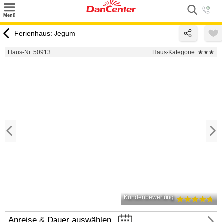
×
Menü
Suchen
Ferienhaus: Jegum
Urlaubsziele
Haus-Nr. 50913
Haus-Kategorie:
★★★
Weitere Urlaubsziele
Angebote
Inspiration
Kontakt
Gut zu wissen
Login
Kundenbewertung
Anreise & Dauer auswählen