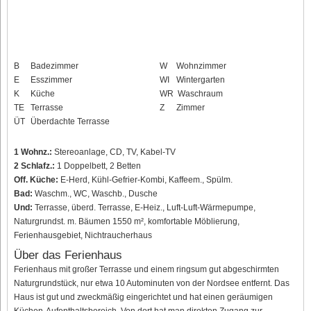
B
Badezimmer
W
Wohnzimmer
E
Esszimmer
WI
Wintergarten
K
Küche
WR
Waschraum
TE
Terrasse
Z
Zimmer
ÜT
Überdachte Terrasse
1 Wohnz.:
Stereoanlage, CD, TV, Kabel-TV
2 Schlafz.:
1 Doppelbett, 2 Betten
Off. Küche:
E-Herd, Kühl-Gefrier-Kombi, Kaffeem., Spülm.
Bad:
Waschm., WC, Waschb., Dusche
Und:
Terrasse, überd. Terrasse, E-Heiz., Luft-Luft-Wärmepumpe,
Naturgrundst. m. Bäumen 1550 m², komfortable Möblierung,
Ferienhausgebiet, Nichtraucherhaus
Über das Ferienhaus
Ferienhaus mit großer Terrasse und einem ringsum gut abgeschirmten
Naturgrundstück, nur etwa 10 Autominuten von der Nordsee entfernt. Das
Haus ist gut und zweckmäßig eingerichtet und hat einen geräumigen
Küchen-Aufenthaltsbereich. Von dort hat man direkten Zugang zur