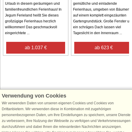
Urlaub in diesem geräumigen und
gemütliche und einladende
familienfreundlichen Ferienhaus! In
Ferienhaus, umgeben von Bäumen
Jegum Ferieland heißt Sie dieses
auf einem komplett eingezäunten
großzügige Ferienhaus herzlich
Gartengrundstück. Große Fenster un
willkommen! Das geschmackvoll
ein schräges Dach lassen viel
eingerichtete ...
Tageslicht in den Innenraum ...
ab 1.037 €
ab 623 €
Verwendung von Cookies
Schließen Sie sich 100.000 Ferienhaus-Fans an
Wir verwenden Daten von unseren eigenen Cookies und Cookies von
Erhalten Sie einen
Willkommensgutschein von 25 €
für Ihren nächsten
Drittanbietern. Wir verwenden diese in Kombination mit zugehörigen
Ferienhausurlaub - melden Sie sich einfach für den DanCenter Newsletter
personenbezogenen Daten, um Ihre Einstellungen zu speichern, unsere Dienste
an. Verpassen Sie nie wieder exklusive Angebote, Gewinnspiele und
zu verbessern, Ihre Nutzung der Webseite zu verfolgen und Verkehrsmessungen
Urlaubstipps!
durchzuführen und dabei Ihnen die relevantesten Nachrichten anzuzeigen.