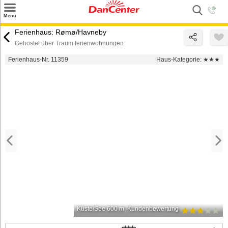
×
Menü
Suchen
Ferienhaus: Rømø/Havneby
Gehostet über Traum ferienwohnungen
Urlaubsziele
Ferienhaus-Nr. 11359
Haus-Kategorie:
★★★
Weitere Urlaubsziele
Angebote
Inspiration
Kontakt
Gut zu wissen
Login
Küste/See 600 m
Kundenbewertung