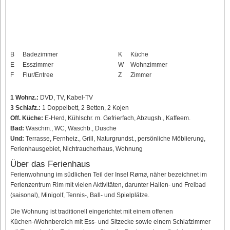
B
Badezimmer
K
Küche
E
Esszimmer
W
Wohnzimmer
F
Flur/Entree
Z
Zimmer
1 Wohnz.:
DVD, TV, Kabel-TV
3 Schlafz.:
1 Doppelbett, 2 Betten, 2 Kojen
Off. Küche:
E-Herd, Kühlschr. m. Gefrierfach, Abzugsh., Kaffeem.
Bad:
Waschm., WC, Waschb., Dusche
Und:
Terrasse, Fernheiz., Grill, Naturgrundst., persönliche Möblierung,
Ferienhausgebiet, Nichtraucherhaus, Wohnung
Über das Ferienhaus
Ferienwohnung im südlichen Teil der Insel Rømø, näher bezeichnet im
Ferienzentrum Rim mit vielen Aktivitäten, darunter Hallen- und Freibad
(saisonal), Minigolf, Tennis-, Ball- und Spielplätze.
Die Wohnung ist traditionell eingerichtet mit einem offenen
Küchen-/Wohnbereich mit Ess- und Sitzecke sowie einem Schlafzimmer