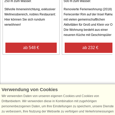
250 m zum Wasser.
500 m zum Wasser.
Stilvolle Inneneinrichtung, exklusiver
Renovierte Ferienwohnung (2018) i
Wellnessbereich, nobles Restaurant:
Feriecenter Rim auf der Insel Rømø
Hier können Sie sich rundum
mit vielen gemeinschaftlichen
verwöhnen!
Aktivitäten für Groß und Klein vor Ort.
Die Wohnung besteht aus einer
neueren Küche mit Geschirrspüler ...
ab 548 €
ab 232 €
Verwendung von Cookies
Schließen Sie sich 100.000 Ferienhaus-Fans an
Wir verwenden Daten von unseren eigenen Cookies und Cookies von
Erhalten Sie einen
Willkommensgutschein von 25 €
für Ihren nächsten
Drittanbietern. Wir verwenden diese in Kombination mit zugehörigen
Ferienhausurlaub - melden Sie sich einfach für den DanCenter Newsletter
personenbezogenen Daten, um Ihre Einstellungen zu speichern, unsere Dienste
an. Verpassen Sie nie wieder exklusive Angebote, Gewinnspiele und
zu verbessern, Ihre Nutzung der Webseite zu verfolgen und Verkehrsmessungen