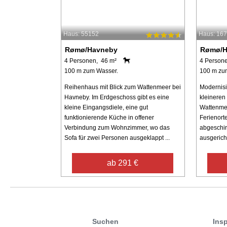
Haus: 55152
Haus: 16
Rømø/Havneby
Rømø/H
4 Personen, 46 m²
4 Person
100 m zum Wasser.
100 m zu
Reihenhaus mit Blick zum Wattenmeer bei
Modernisi
Havneby. Im Erdgeschoss gibt es eine
kleineren
kleine Eingangsdiele, eine gut
Wattenmee
funktionierende Küche in offener
Ferienort
Verbindung zum Wohnzimmer, wo das
abgeschir
Sofa für zwei Personen ausgeklappt ...
ausgerich
ab 291 €
Suchen
Insp