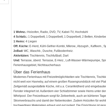
1 Wohnz.:
Holzofen, Radio, DVD, TV, Kabel-TV, Hochstuhl
4 Schlafz.:
1 Doppelbett, 1 Doppelbett, 1 Doppelbett, 2 Betten, Kinderbe
1 Hems:
4 Liegen
Off. Küche:
E-Herd, Kühl-Gefrier-Kombi, Mikrow., Abzugsh., Kaffeem., 
2xBad:
WC, Waschb., Dusche, Fußbodenheiz.
Aktivitäten:
Tischtennis, Tischfußball, Dart
Und:
Terrasse, überd. Terrasse, E-Heiz., Luft-Wasser-Wärmepumpe, Spie
Ferienhausgebiet, Nichtraucherhaus
Über das Ferienhaus
Modernes Ferienhaus mit Freizeitmöglichkeiten wie Tischtennis, Tischki
nicht weit von Havneby, auf einem großen Rasengrundstück mit viel Platz
Zeitgemäß ausgestattete Küche, mit u.a. Ceranfeldherd und eingebaute
Fenster integriert ist. Außerdem vier Schlafzimmer sowie Hems unter de
Whirlpool. Der Freizeitraum sorgt für Zeitvertreib, auch an kühleren T
Stromverbrauchs und damit der Nebenkosten. Zudem Holzofen für woh
hochwertigen Materialien erbaut und gut isoliert. Die Einrichtung ist ge