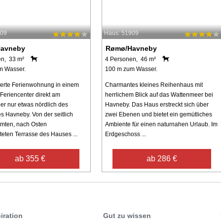
709
Haus: 51909
avneby
Rømø/Havneby
en, 33 m²
4 Personen, 46 m²
m Wasser.
100 m zum Wasser.
erte Ferienwohnung in einem
Charmantes kleines Reihenhaus mit
 Feriencenter direkt am
herrlichem Blick auf das Wattenmeer bei
r nur etwas nördlich des
Havneby. Das Haus erstreckt sich über
es Havneby. Von der seitlich
zwei Ebenen und bietet ein gemütliches
mten, nach Osten
Ambiente für einen naturnahen Urlaub. Im
teten Terrasse des Hauses ...
Erdgeschoss ...
ab 355 €
ab 286 €
iration
Gut zu wissen