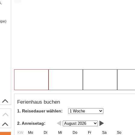
s,
mpe)
Ferienhaus buchen
1. Reisedauer wählen:
2. Anreisetag:
KW
Mo
Di
Mi
Do
Fr
Sa
So