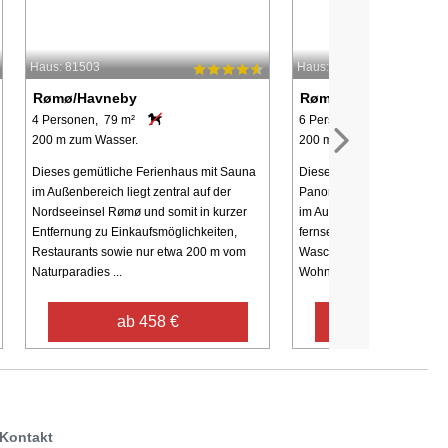
Haus: 81503
Haus: 38232
Rømø/Havneby
Rømø/Havneby
4 Personen, 79 m²
6 Personen, 78 m²
200 m zum Wasser.
200 m zum Wasser.
Dieses gemütliche Ferienhaus mit Sauna
Diese Wohnung bietet ihre
im Außenbereich liegt zentral auf der
Panoramablick zum Watten
Nordseeinsel Rømø und somit in kurzer
im Aufenthaltsbereich, zu
Entfernung zu Einkaufsmöglichkeiten,
fernseher, Geschirrspüler, 
Restaurants sowie nur etwa 200 m vom
Waschmaschine sowie Troc
Naturparadies ...
Wohnung im ...
ab 458 €
ab 401 €
Kontakt