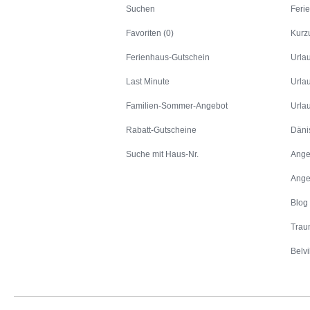
Suchen
Feri
Favoriten (0)
Kurz
Ferienhaus-Gutschein
Urla
Last Minute
Urla
Familien-Sommer-Angebot
Urla
Rabatt-Gutscheine
Däni
Suche mit Haus-Nr.
Ange
Ange
Blog
Trau
Belvi