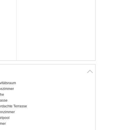
ivitätsraum
ezimmer
he
rasse
rdachte Terrasse
hnzimmer
rlpool
mer