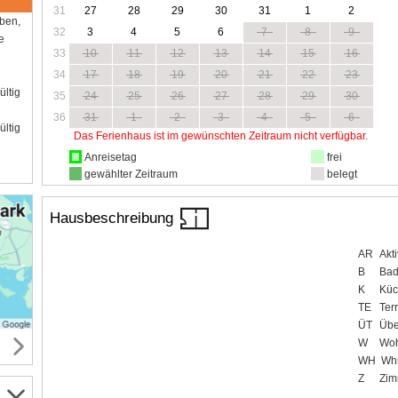
31
27
28
29
30
31
1
2
aben,
32
3
4
5
6
7
8
9
e
33
10
11
12
13
14
15
16
34
17
18
19
20
21
22
23
ültig
35
24
25
26
27
28
29
30
36
31
1
2
3
4
5
6
ültig
Das Ferienhaus ist im gewünschten Zeitraum nicht verfügbar.
Anreisetag
frei
gewählter Zeitraum
belegt
Hausbeschreibung
AR
Akt
B
Bad
K
Küc
TE
Ter
ÜT
Übe
W
Wo
WH
Whi
Z
Zim