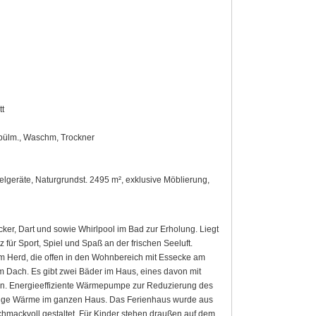
tt
Spülm., Waschm, Trockner
lgeräte, Naturgrundst. 2495 m², exklusive Möblierung,
cker, Dart und sowie Whirlpool im Bad zur Erholung. Liegt
 für Sport, Spiel und Spaß an der frischen Seeluft.
m Herd, die offen in den Wohnbereich mit Essecke am
m Dach. Es gibt zwei Bäder im Haus, eines davon mit
agen. Energieeffiziente Wärmepumpe zur Reduzierung des
lige Wärme im ganzen Haus. Das Ferienhaus wurde aus
schmackvoll gestaltet. Für Kinder stehen draußen auf dem