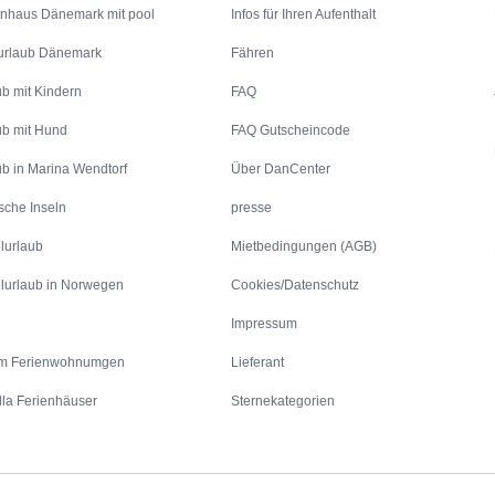
enhaus Dänemark mit pool
Infos für Ihren Aufenthalt
urlaub Dänemark
Fähren
ub mit Kindern
FAQ
ub mit Hund
FAQ Gutscheincode
ub in Marina Wendtorf
Über DanCenter
sche Inseln
presse
lurlaub
Mietbedingungen (AGB)
lurlaub in Norwegen
Cookies/Datenschutz
Impressum
m Ferienwohnumgen
Lieferant
lla Ferienhäuser
Sternekategorien