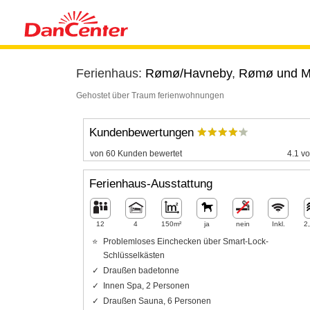
Ferienhaus:
Rømø/Havneby
,
Rømø und 
Gehostet über Traum ferienwohnungen
Kundenbewertungen
von 60 Kunden bewertet
4.1 vo
Ferienhaus-Ausstattung
12
4
150m²
ja
nein
Inkl.
2
Problemloses Einchecken über Smart-Lock-
Schlüsselkästen
Draußen badetonne
Innen Spa, 2 Personen
Draußen Sauna, 6 Personen