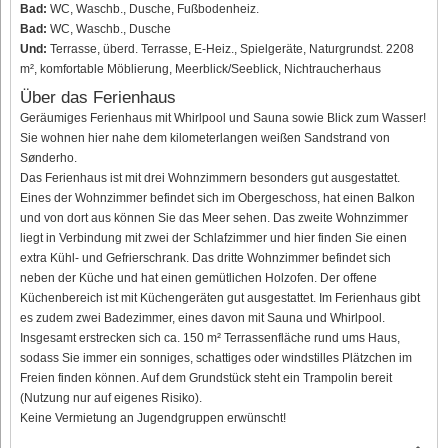
Bad:
WC, Waschb., Dusche, Fußbodenheiz.
Bad:
WC, Waschb., Dusche
Und:
Terrasse, überd. Terrasse, E-Heiz., Spielgeräte, Naturgrundst. 2208
m², komfortable Möblierung, Meerblick/Seeblick, Nichtraucherhaus
Über das Ferienhaus
Geräumiges Ferienhaus mit Whirlpool und Sauna sowie Blick zum Wasser!
Sie wohnen hier nahe dem kilometerlangen weißen Sandstrand von
Sønderho.
Das Ferienhaus ist mit drei Wohnzimmern besonders gut ausgestattet.
Eines der Wohnzimmer befindet sich im Obergeschoss, hat einen Balkon
und von dort aus können Sie das Meer sehen. Das zweite Wohnzimmer
liegt in Verbindung mit zwei der Schlafzimmer und hier finden Sie einen
extra Kühl- und Gefrierschrank. Das dritte Wohnzimmer befindet sich
neben der Küche und hat einen gemütlichen Holzofen. Der offene
Küchenbereich ist mit Küchengeräten gut ausgestattet. Im Ferienhaus gibt
es zudem zwei Badezimmer, eines davon mit Sauna und Whirlpool.
Insgesamt erstrecken sich ca. 150 m² Terrassenfläche rund ums Haus,
sodass Sie immer ein sonniges, schattiges oder windstilles Plätzchen im
Freien finden können. Auf dem Grundstück steht ein Trampolin bereit
(Nutzung nur auf eigenes Risiko).
Keine Vermietung an Jugendgruppen erwünscht!