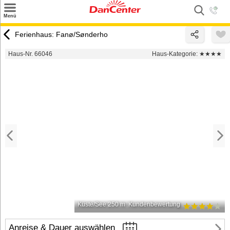
×
Menü
Suchen
Ferienhaus: Fanø/Sønderho
Urlaubsziele
Haus-Nr. 66046
Haus-Kategorie:
★★★★
Weitere Urlaubsziele
Angebote
Inspiration
Kontakt
Gut zu wissen
Login
Küste/See 250 m
Kundenbewertung
Anreise & Dauer auswählen