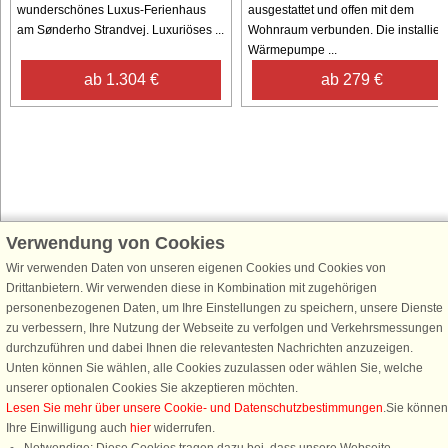
wunderschönes Luxus-Ferienhaus
ausgestattet und offen mit dem
am Sønderho Strandvej. Luxuriöses ...
Wohnraum verbunden. Die installiert
Wärmepumpe ...
ab 1.304 €
ab 279 €
Verwendung von Cookies
Schließen Sie sich 100.000 Ferienhaus-Fans an
Wir verwenden Daten von unseren eigenen Cookies und Cookies von
Erhalten Sie einen
Willkommensgutschein von 25 €
für Ihren nächsten
Drittanbietern. Wir verwenden diese in Kombination mit zugehörigen
Ferienhausurlaub - melden Sie sich einfach für den DanCenter Newsletter
personenbezogenen Daten, um Ihre Einstellungen zu speichern, unsere Dienste
an. Verpassen Sie nie wieder exklusive Angebote, Gewinnspiele und
zu verbessern, Ihre Nutzung der Webseite zu verfolgen und Verkehrsmessungen
Urlaubstipps!
durchzuführen und dabei Ihnen die relevantesten Nachrichten anzuzeigen.
Unten können Sie wählen, alle Cookies zuzulassen oder wählen Sie, welche
unserer optionalen Cookies Sie akzeptieren möchten.
Lesen Sie mehr über unsere Cookie- und Datenschutzbestimmungen
.Sie können
Ihre Einwilligung auch
hier
widerrufen.