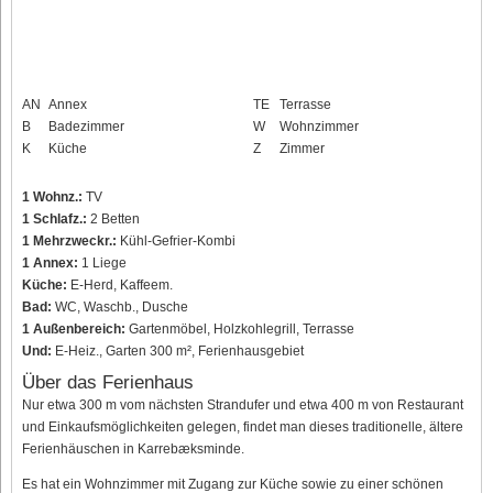
AN
Annex
TE
Terrasse
B
Badezimmer
W
Wohnzimmer
K
Küche
Z
Zimmer
1 Wohnz.:
TV
1 Schlafz.:
2 Betten
1 Mehrzweckr.:
Kühl-Gefrier-Kombi
1 Annex:
1 Liege
Küche:
E-Herd, Kaffeem.
Bad:
WC, Waschb., Dusche
1 Außenbereich:
Gartenmöbel, Holzkohlegrill, Terrasse
Und:
E-Heiz., Garten 300 m², Ferienhausgebiet
Über das Ferienhaus
Nur etwa 300 m vom nächsten Strandufer und etwa 400 m von Restaurant
und Einkaufsmöglichkeiten gelegen, findet man dieses traditionelle, ältere
Ferienhäuschen in Karrebæksminde.
Es hat ein Wohnzimmer mit Zugang zur Küche sowie zu einer schönen