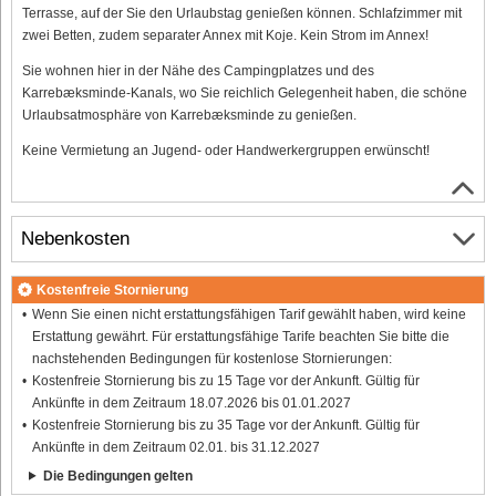
Terrasse, auf der Sie den Urlaubstag genießen können. Schlafzimmer mit
zwei Betten, zudem separater Annex mit Koje. Kein Strom im Annex!
Sie wohnen hier in der Nähe des Campingplatzes und des
Karrebæksminde-Kanals, wo Sie reichlich Gelegenheit haben, die schöne
Urlaubsatmosphäre von Karrebæksminde zu genießen.
Keine Vermietung an Jugend- oder Handwerkergruppen erwünscht!
Nebenkosten
Kostenfreie Stornierung
Wenn Sie einen nicht erstattungsfähigen Tarif gewählt haben, wird keine
Erstattung gewährt. Für erstattungsfähige Tarife beachten Sie bitte die
nachstehenden Bedingungen für kostenlose Stornierungen:
Kostenfreie Stornierung bis zu 15 Tage vor der Ankunft. Gültig für
Ankünfte in dem Zeitraum 18.07.2026 bis 01.01.2027
Kostenfreie Stornierung bis zu 35 Tage vor der Ankunft. Gültig für
Ankünfte in dem Zeitraum 02.01. bis 31.12.2027
Die Bedingungen gelten