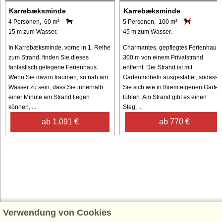
Karrebæksminde
Karrebæksminde
4 Personen, 60 m²
5 Personen, 100 m²
15 m zum Wasser.
45 m zum Wasser.
In Karrebæksminde, vorne in 1. Reihe
Charmantes, gepflegtes Ferienhaus,
zum Strand, finden Sie dieses
300 m von einem Privatstrand
fantastisch gelegene Ferienhaus.
entfernt. Der Strand ist mit
Wenn Sie davon träumen, so nah am
Gartenmöbeln ausgestattet, sodass
Wasser zu sein, dass Sie innerhalb
Sie sich wie in Ihrem eigenen Garten
einer Minute am Strand liegen
fühlen. Am Strand gibt es einen
können, ...
Steg, ...
ab 1.091 €
ab 770 €
Verwendung von Cookies
Schließen Sie sich 100.000 Ferienhaus-Fans an