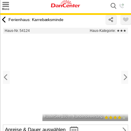
×
Menü
Suchen
Ferienhaus: Karrebæksminde
Urlaubsziele
Haus-Nr. 54124
Haus-Kategorie:
★★★
Weitere Urlaubsziele
Angebote
Inspiration
Kontakt
Gut zu wissen
Login
Küste/See 280 m
Kundenbewertung
Anreise & Dauer auswählen