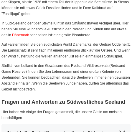
der Klippen, als sie 1928 mit einem Teil der Klippen in die See stürzte. In Stevns
können sie mit etwas Glück Fossilien finden und in Faxe Kalkbrud auf
"Fossiljagd" gehen.
In Süd-Seeland geht der Stevns Klint in das Smålandshaved Archipel über. Hier
haben Sie eine wundervolle Aussicht in den Norden und Süden und auf etwas,
das in
Dänemark
sehr selten ist: eine große Bisonherde.
Auf Falster finden Sie den südlichsten Punkt Dänemarks, der Gedser Odde heißt.
Die Landschaft ist sehr flach mit einem endlosem Blick auf die Ostsee. Und wenn
der Wind flüstert und die Wellen anlanden, ist es ein einmaliges Schauspiel.
Südlich von Lolland in den Gewässern des Rødsand Vildtreservats (Rødsand
Game Reserve) finden Sie den Lebensraum und einer großen Kolonie von
Seehunden. Sie können beobachten, dass die Seelöwen immer einen gewissen
Abstand einhalten. Wenn die Seelöwen Junge haben, dürfen Sie allerdings das
Gebiet nicht betreten.
Fragen und Antworten zu Südwestliches Seeland
Hier haben wir einige der Fragen gesammelt, die unsere Gäste am meisten
beschäftigen.