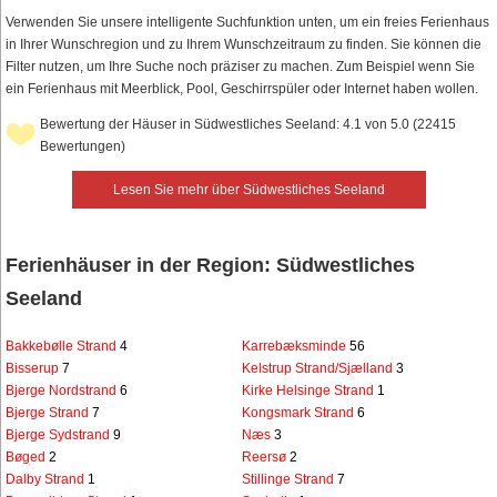
Verwenden Sie unsere intelligente Suchfunktion unten, um ein freies Ferienhaus
in Ihrer Wunschregion und zu Ihrem Wunschzeitraum zu finden. Sie können die
Filter nutzen, um Ihre Suche noch präziser zu machen. Zum Beispiel wenn Sie
ein Ferienhaus mit Meerblick, Pool, Geschirrspüler oder Internet haben wollen.
Bewertung der Häuser in Südwestliches Seeland: 4.1 von 5.0 (22415
Bewertungen)
Lesen Sie mehr über Südwestliches Seeland
Ferienhäuser in der Region: Südwestliches
Seeland
Bakkebølle Strand
4
Karrebæksminde
56
Bisserup
7
Kelstrup Strand/Sjælland
3
Bjerge Nordstrand
6
Kirke Helsinge Strand
1
Bjerge Strand
7
Kongsmark Strand
6
Bjerge Sydstrand
9
Næs
3
Bøged
2
Reersø
2
Dalby Strand
1
Stillinge Strand
7