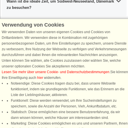
Wann ist die ideale Zeit, um Südwest-Neuseeland, Dänemark
zu besuchen?
Verwendung von Cookies
Wir verwenden Daten von unseren eigenen Cookies und Cookies von
Schließen Sie sich 100.000 Ferienhaus-Fans an
Drittanbietern. Wir verwenden diese in Kombination mit zugehörigen
personenbezogenen Daten, um Ihre Einstellungen zu speichern, unsere Dienste
Erhalten Sie einen
Willkommensgutschein von 25 €
für Ihren nächsten
zu verbessern, Ihre Nutzung der Webseite zu verfolgen und Verkehrsmessungen
Ferienhausurlaub - melden Sie sich einfach für den DanCenter Newsletter
durchzuführen und dabei Ihnen die relevantesten Nachrichten anzuzeigen.
an. Verpassen Sie nie wieder exklusive Angebote, Gewinnspiele und
Unten können Sie wählen, alle Cookies zuzulassen oder wählen Sie, welche
Urlaubstipps!
unserer optionalen Cookies Sie akzeptieren möchten.
Lesen Sie mehr über unsere Cookie- und Datenschutzbestimmungen
.Sie können
Ihre Einwilligung auch
hier
widerrufen.
Notwendige: Diese Cookies tragen dazu bei, dass unsere Webseite
funktioniert, indem sie grundlegende Funktionen, wie das Erinnern an die
Newsletter abonnieren
Liste der Lieblingshäuser, aktivieren.
Funktionell: Diese werden verwendet, um Ihre Sucheinstellungen zu
speichern, sowie die Anzahl der Personen, Vieh, Ankunftsdatum, etc.
Statistisch: Diese ermöglichen eine bessere Benutzererfahrung, da wir
dann wissen können, welche Häuser am interessantesten sind.
Folgen Sie uns:
Marketing: Diese Cookies ermöglichen es uns und unseren Partnern, Ihnen