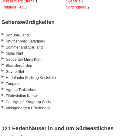
Drøsselbjerg Strand
1
Svebølle
1
Frølunde Fed
3
Vordingborg
2
Sehenswürdigkeiten
BonBon-Land
Knuthenborg Safaripark
Sommerland Sjælland
Møns Klint
Geocenter Møns Klint
Blomstergården
Gavnø Slot
Herlufholm Gods og Kostskole
Zoopark
Agersø Traktorbus
Flådestation Korsør
Go High på Kragerup Gods
Vikingeborgen i Trelleborg
121 Ferienhäuser in und um Südwestliches