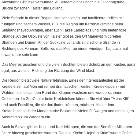
Alexandrine-Brücke verbunden. Außerdem gibt es noch die Guldborgsund-
Brücke zwischen Falster und Lolland.
Viele Strände in dieser Region sind sehr schön und familienfreundlich mit
ruhigem und flachem Wasser, z. B. die Region um Karrebæksminde beim
Smålandshaved Archipel, aber auch Fakse Ladeplads und Møn bieten tolle
Strände. An der Ostküste von Falster gibt es den Ort Marielyst mit breiten
Stränden und Dünen. An der Südküste Lollands sind schöne Strände in
Richtung des Fehmarn Belts, wo das Meer an einem windigen Tag auch mal
etwas rauer sein kann.
Das Meeresrauschen und die vielen Buchten bieten Schutz an den Küsten, ganz
egal, aus welcher Richtung der Richtung der Wind bläst.
Die Region bietet viele Naturerlebnisse. Eines der interessantesten ist der
Kreidefelsen auf Møn mit seinen dramatischen, weißen Kreideklippen - mit
Wäldern, die bis an den Rand der Klippen wachsen und wunderschönen
Orchideen. Im GeoCenter beim Kreidefelsen können Sie viel über "Møns Klit"
und auch Fossilien, die sie dort finden können, erfahren. Hinter dem
Kreidefelsen lädt der Mandemarke Bakker mit vielen Fußwegen und einmaligen
Aussichten zum Wandern ein.
Auch in Stevns gibt es Kalk- und Kreideklippen, die von der See über Millionen
Jahre hinweg geschaffen wurden. Die alte Kirche "Højerup Kirke" wurde Opfer