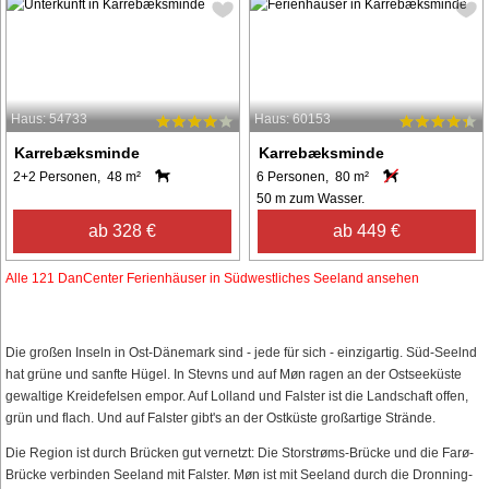
Haus: 54733
Haus: 60153
Karrebæksminde
Karrebæksminde
2+2 Personen, 48 m²
6 Personen, 80 m²
50 m zum Wasser.
ab 328 €
ab 449 €
Alle 121 DanCenter Ferienhäuser in Südwestliches Seeland ansehen
Die großen Inseln in Ost-Dänemark sind - jede für sich - einzigartig. Süd-Seelnd
hat grüne und sanfte Hügel. In Stevns und auf Møn ragen an der Ostseeküste
gewaltige Kreidefelsen empor. Auf Lolland und Falster ist die Landschaft offen,
grün und flach. Und auf Falster gibt's an der Ostküste großartige Strände.
Die Region ist durch Brücken gut vernetzt: Die Storstrøms-Brücke und die Farø-
Brücke verbinden Seeland mit Falster. Møn ist mit Seeland durch die Dronning-