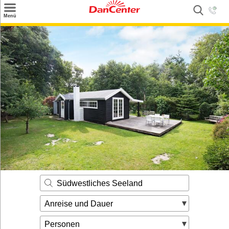
×
Menü
Suchen
Urlaubsziele
Weitere Urlaubsziele
Angebote
Inspiration
Kontakt
Gut zu wissen
Login
Südwestliches Seeland
Anreise und Dauer
Personen