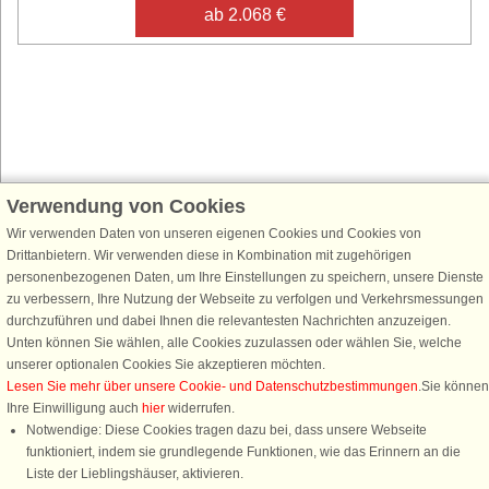
ab 2.068 €
Verwendung von Cookies
Schließen Sie sich 100.000 Ferienhaus-Fans an
Wir verwenden Daten von unseren eigenen Cookies und Cookies von
Erhalten Sie einen
Willkommensgutschein von 25 €
für Ihren nächsten
Drittanbietern. Wir verwenden diese in Kombination mit zugehörigen
Ferienhausurlaub - melden Sie sich einfach für den DanCenter Newsletter
personenbezogenen Daten, um Ihre Einstellungen zu speichern, unsere Dienste
an. Verpassen Sie nie wieder exklusive Angebote, Gewinnspiele und
zu verbessern, Ihre Nutzung der Webseite zu verfolgen und Verkehrsmessungen
Urlaubstipps!
durchzuführen und dabei Ihnen die relevantesten Nachrichten anzuzeigen.
Unten können Sie wählen, alle Cookies zuzulassen oder wählen Sie, welche
unserer optionalen Cookies Sie akzeptieren möchten.
Lesen Sie mehr über unsere Cookie- und Datenschutzbestimmungen
.Sie können
Ihre Einwilligung auch
hier
widerrufen.
Newsletter abonnieren
Notwendige: Diese Cookies tragen dazu bei, dass unsere Webseite
funktioniert, indem sie grundlegende Funktionen, wie das Erinnern an die
Liste der Lieblingshäuser, aktivieren.