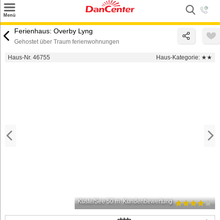
×
Menü
Suchen
Ferienhaus: Overby Lyng
Gehostet über Traum ferienwohnungen
Urlaubsziele
Haus-Nr. 46755
Haus-Kategorie:
★★
Weitere Urlaubsziele
Angebote
Inspiration
Kontakt
Gut zu wissen
Login
Küste/See 50 m
Kundenbewertung