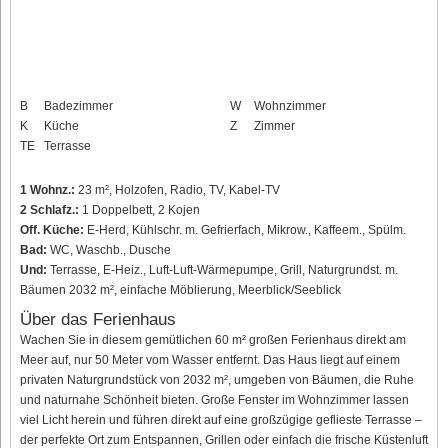
B
Badezimmer
W
Wohnzimmer
K
Küche
Z
Zimmer
TE
Terrasse
1 Wohnz.:
23 m², Holzofen, Radio, TV, Kabel-TV
2 Schlafz.:
1 Doppelbett, 2 Kojen
Off. Küche:
E-Herd, Kühlschr. m. Gefrierfach, Mikrow., Kaffeem., Spülm.
Bad:
WC, Waschb., Dusche
Und:
Terrasse, E-Heiz., Luft-Luft-Wärmepumpe, Grill, Naturgrundst. m.
Bäumen 2032 m², einfache Möblierung, Meerblick/Seeblick
Über das Ferienhaus
Wachen Sie in diesem gemütlichen 60 m² großen Ferienhaus direkt am
Meer auf, nur 50 Meter vom Wasser entfernt. Das Haus liegt auf einem
privaten Naturgrundstück von 2032 m², umgeben von Bäumen, die Ruhe
und naturnahe Schönheit bieten. Große Fenster im Wohnzimmer lassen
viel Licht herein und führen direkt auf eine großzügige geflieste Terrasse –
der perfekte Ort zum Entspannen, Grillen oder einfach die frische Küstenluft