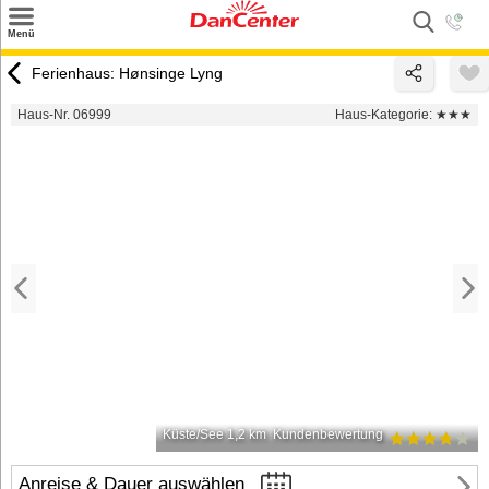
×
Menü
Suchen
Ferienhaus: Hønsinge Lyng
Urlaubsziele
Haus-Nr. 06999
Haus-Kategorie:
★★★
Weitere Urlaubsziele
Angebote
Inspiration
Kontakt
Gut zu wissen
Login
Küste/See 1,2 km
Kundenbewertung
Anreise & Dauer auswählen