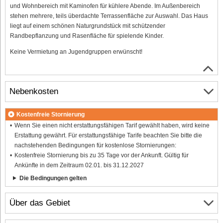
und Wohnbereich mit Kaminofen für kühlere Abende. Im Außenbereich
stehen mehrere, teils überdachte Terrassenfläche zur Auswahl. Das Haus
liegt auf einem schönen Naturgrundstück mit schützender
Randbepflanzung und Rasenfläche für spielende Kinder.
Keine Vermietung an Jugendgruppen erwünscht!
Nebenkosten
Kostenfreie Stornierung
Wenn Sie einen nicht erstattungsfähigen Tarif gewählt haben, wird keine
Erstattung gewährt. Für erstattungsfähige Tarife beachten Sie bitte die
nachstehenden Bedingungen für kostenlose Stornierungen:
Kostenfreie Stornierung bis zu 35 Tage vor der Ankunft. Gültig für
Ankünfte in dem Zeitraum 02.01. bis 31.12.2027
Die Bedingungen gelten
Über das Gebiet