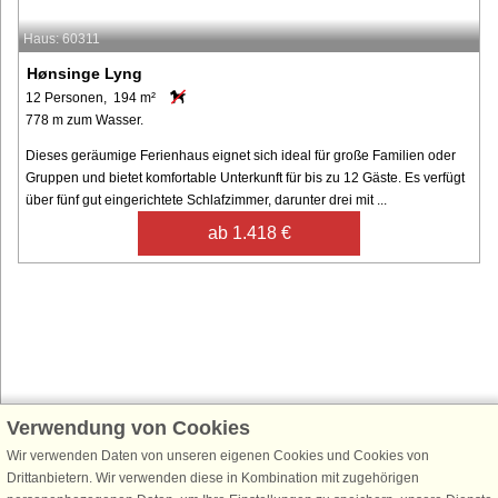
Haus: 60311
Hønsinge Lyng
12 Personen, 194 m²
778 m zum Wasser.
Dieses geräumige Ferienhaus eignet sich ideal für große Familien oder
Gruppen und bietet komfortable Unterkunft für bis zu 12 Gäste. Es verfügt
über fünf gut eingerichtete Schlafzimmer, darunter drei mit ...
ab 1.418 €
Verwendung von Cookies
Schließen Sie sich 100.000 Ferienhaus-Fans an
Wir verwenden Daten von unseren eigenen Cookies und Cookies von
Erhalten Sie einen
Willkommensgutschein von 25 €
für Ihren nächsten
Drittanbietern. Wir verwenden diese in Kombination mit zugehörigen
Ferienhausurlaub - melden Sie sich einfach für den DanCenter Newsletter