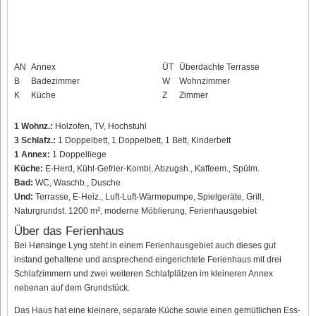
AN
Annex
ÜT
Überdachte Terrasse
B
Badezimmer
W
Wohnzimmer
K
Küche
Z
Zimmer
1 Wohnz.:
Holzofen, TV, Hochstuhl
3 Schlafz.:
1 Doppelbett, 1 Doppelbett, 1 Bett, Kinderbett
1 Annex:
1 Doppelliege
Küche:
E-Herd, Kühl-Gefrier-Kombi, Abzugsh., Kaffeem., Spülm.
Bad:
WC, Waschb., Dusche
Und:
Terrasse, E-Heiz., Luft-Luft-Wärmepumpe, Spielgeräte, Grill,
Naturgrundst. 1200 m², moderne Möblierung, Ferienhausgebiet
Über das Ferienhaus
Bei Hønsinge Lyng steht in einem Ferienhausgebiet auch dieses gut
instand gehaltene und ansprechend eingerichtete Ferienhaus mit drei
Schlafzimmern und zwei weiteren Schlafplätzen im kleineren Annex
nebenan auf dem Grundstück.
Das Haus hat eine kleinere, separate Küche sowie einen gemütlichen Ess-