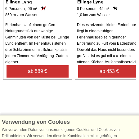
Ellinge Lyng
Ellinge Lyng
6 Personen, 96 m²
8 Personen, 45 m²
850 m zum Wasser.
1,0 km zum Wasser.
Ferienhaus auf einem großen
Dieses reizende, kleine Ferienhaus
Naturgrundstück nur wenige
liegt in einem ruhigen
Gehminuten von der Küste bei Ellinge
Ferienhausgebiet in geringer
Lyng entfernt. Im Ferienhaus stehen
Entfernung zu Fuß vom Badestrand.
drei Schlafzimmer mit Schrankplatz in
Obwohl das Haus nicht besonders
jedem Zimmer zur Verfügung. Zudem
groß ist, ist es gut mit u.a. einem
eigener ...
offenen Küchen-/Aufenthaltsbereich .
ab 589 €
ab 453 €
Verwendung von Cookies
Schließen Sie sich 100.000 Ferienhaus-Fans an
Wir verwenden Daten von unseren eigenen Cookies und Cookies von
Erhalten Sie einen
Willkommensgutschein von 25 €
für Ihren nächsten
Drittanbietern. Wir verwenden diese in Kombination mit zugehörigen