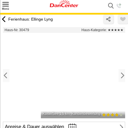
×
Menü
Suchen
Ferienhaus: Ellinge Lyng
Urlaubsziele
Haus-Nr. 30479
Haus-Kategorie:
★★★★★
Weitere Urlaubsziele
Angebote
Inspiration
Kontakt
Gut zu wissen
Login
Küste/See 1,5 km
Kundenbewertung
Anreise & Dauer auswählen