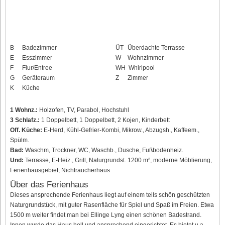
B
Badezimmer
ÜT
Überdachte Terrasse
E
Esszimmer
W
Wohnzimmer
F
Flur/Entree
WH
Whirlpool
G
Geräteraum
Z
Zimmer
K
Küche
1 Wohnz.:
Holzofen, TV, Parabol, Hochstuhl
3 Schlafz.:
1 Doppelbett, 1 Doppelbett, 2 Kojen, Kinderbett
Off. Küche:
E-Herd, Kühl-Gefrier-Kombi, Mikrow., Abzugsh., Kaffeem.,
Spülm.
Bad:
Waschm, Trockner, WC, Waschb., Dusche, Fußbodenheiz.
Und:
Terrasse, E-Heiz., Grill, Naturgrundst. 1200 m², moderne Möblierung,
Ferienhausgebiet, Nichtraucherhaus
Über das Ferienhaus
Dieses ansprechende Ferienhaus liegt auf einem teils schön geschützten
Naturgrundstück, mit guter Rasenfläche für Spiel und Spaß im Freien. Etwa
1500 m weiter findet man bei Ellinge Lyng einen schönen Badestrand.
Innen wurde das Haus hell und ansprechend eingerichtet. Es bietet u.a.