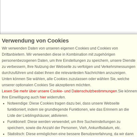
Verwendung von Cookies
Schließen Sie sich 100.000 Ferienhaus-Fans an
Wir verwenden Daten von unseren eigenen Cookies und Cookies von
Erhalten Sie einen
Willkommensgutschein von 25 €
für Ihren nächsten
Drittanbietern. Wir verwenden diese in Kombination mit zugehörigen
Ferienhausurlaub - melden Sie sich einfach für den DanCenter Newsletter
personenbezogenen Daten, um Ihre Einstellungen zu speichern, unsere Dienste
an. Verpassen Sie nie wieder exklusive Angebote, Gewinnspiele und
zu verbessern, Ihre Nutzung der Webseite zu verfolgen und Verkehrsmessungen
Urlaubstipps!
durchzuführen und dabei Ihnen die relevantesten Nachrichten anzuzeigen.
Unten können Sie wählen, alle Cookies zuzulassen oder wählen Sie, welche
unserer optionalen Cookies Sie akzeptieren möchten.
Lesen Sie mehr über unsere Cookie- und Datenschutzbestimmungen
.Sie können
Ihre Einwilligung auch
hier
widerrufen.
Newsletter abonnieren
Notwendige: Diese Cookies tragen dazu bei, dass unsere Webseite
funktioniert, indem sie grundlegende Funktionen, wie das Erinnern an die
Liste der Lieblingshäuser, aktivieren.
Funktionell: Diese werden verwendet, um Ihre Sucheinstellungen zu
speichern, sowie die Anzahl der Personen, Vieh, Ankunftsdatum, etc.
Folgen Sie uns:
Statistisch: Diese ermöglichen eine bessere Benutzererfahrung, da wir dann