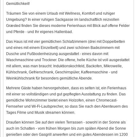
Gemütlichkeit!
Träumen Sie von einem Urlaub mit Wellness, Komfort und ruhiger
Umgebung? In einer ruhigen Sackgasse im landschaftlich reizvollen
Græsted finden Sie dieses moderne Ferienhaus mit Blick auf offene Felder
und Pferde - und Ihr eigenes Hallenbad.
Das Haus ist mit vier gemütlichen Schlafzimmern (drei mit Doppelbetten
und eines mit einem Einzelbett) und zwei schönen Badezimmern mit
Dusche und Fußbodenheizung ausgestattet - eines davon mit
Waschmaschine und Trockner. Die offene, helle Küche ist voll ausgestattet
mit allem, was man braucht: Induktionskochfeld, Backofen, Mikrowelle,
Kühlschrank, Gefrierschrank, Geschirrspüler, Kaffeemaschine - und
Weinkühlschrank für besonders gemütliche Abende.
Mehrere Gäste haben hervorgehoben, dass es selten ist, ein Ferienhaus
mit einer so vollständigen und gut gepflegten Ausstattung zu finden. Das
gemütliche Wohnzimmer bietet einen Holzofen, einen Chromecast-
Fernseher und Wi-Fi-Lautsprecher, so dass Sie nach den Abenteuern des
Tages Filme und Musik streamen können.
Draußen können Sie auf den vielen Terrassen - sowohl in der Sonne als
auch im Schatten - vom frühen Morgen bis zum späten Abend die Sonne
genießen oder den Gasgrill anwerfen und ein gutes Abendessen im 1200