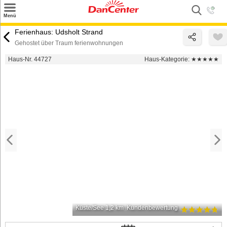
×
Menü
Suchen
Ferienhaus: Udsholt Strand
Gehostet über Traum ferienwohnungen
Urlaubsziele
Haus-Nr. 44727
Haus-Kategorie:
★★★★★
Weitere Urlaubsziele
Angebote
Inspiration
Kontakt
Gut zu wissen
Login
Küste/See 1,2 km
Kundenbewertung