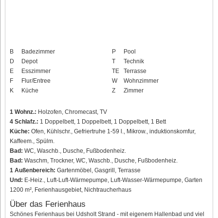
B
Badezimmer
P
Pool
D
Depot
T
Technik
E
Esszimmer
TE
Terrasse
F
Flur/Entree
W
Wohnzimmer
K
Küche
Z
Zimmer
1 Wohnz.:
Holzofen, Chromecast, TV
4 Schlafz.:
1 Doppelbett, 1 Doppelbett, 1 Doppelbett, 1 Bett
Küche:
Ofen, Kühlschr., Gefriertruhe 1-59 l., Mikrow., induktionskomfur,
Kaffeem., Spülm.
Bad:
WC, Waschb., Dusche, Fußbodenheiz.
Bad:
Waschm, Trockner, WC, Waschb., Dusche, Fußbodenheiz.
1 Außenbereich:
Gartenmöbel, Gasgrill, Terrasse
Und:
E-Heiz., Luft-Luft-Wärmepumpe, Luft-Wasser-Wärmepumpe, Garten
1200 m², Ferienhausgebiet, Nichtraucherhaus
Über das Ferienhaus
Schönes Ferienhaus bei Udsholt Strand - mit eigenem Hallenbad und viel