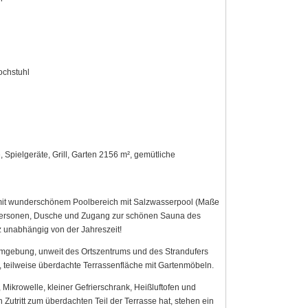
ochstuhl
 Spielgeräte, Grill, Garten 2156 m², gemütliche
 mit wunderschönem Poolbereich mit Salzwasserpool (Maße
 Personen, Dusche und Zugang zur schönen Sauna des
z unabhängig von der Jahreszeit!
Umgebung, unweit des Ortszentrums und des Strandufers
, teilweise überdachte Terrassenfläche mit Gartenmöbeln.
ikrowelle, kleiner Gefrierschrank, Heißluftofen und
utritt zum überdachten Teil der Terrasse hat, stehen ein