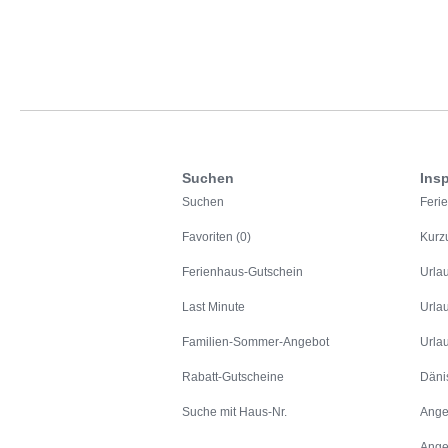
Suchen
Insp
Suchen
Feri
Favoriten (0)
Kurz
Ferienhaus-Gutschein
Urla
Last Minute
Urla
Familien-Sommer-Angebot
Urla
Rabatt-Gutscheine
Däni
Suche mit Haus-Nr.
Ange
Ange