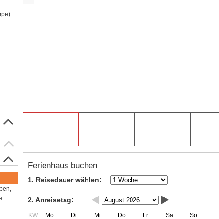
mpe)
Ferienhaus buchen
1. Reisedauer wählen:
aben,
e
2. Anreisetag:
KW
Mo
Di
Mi
Do
Fr
Sa
So