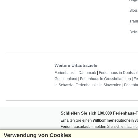
Blog
Trau
Belvi
Weitere Urlaubsziele
Ferienhaus in Dänemark
|
Ferienhaus in Deutsch
Griechenland
|
Ferienhaus in Grossbritannien
|
Fe
in Schweiz
|
Ferienhaus in in Slowenien
|
Ferienh
Schließen Sie sich 100.000 Ferienhaus-
Erhalten Sie einen
Willkommensgutschein vo
Ferienhausurlaub - melden Sie sich einfach f
Verpassen Sie nie wieder exklusive Angebote
Verwendung von Cookies