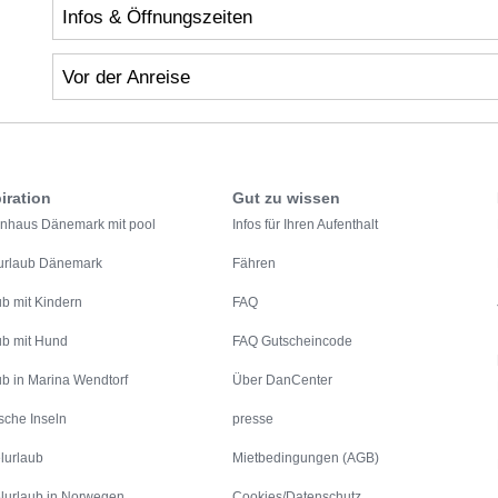
Infos & Öffnungszeiten
Vor der Anreise
iration
Gut zu wissen
enhaus Dänemark mit pool
Infos für Ihren Aufenthalt
urlaub Dänemark
Fähren
ub mit Kindern
FAQ
ub mit Hund
FAQ Gutscheincode
ub in Marina Wendtorf
Über DanCenter
sche Inseln
presse
lurlaub
Mietbedingungen (AGB)
lurlaub in Norwegen
Cookies/Datenschutz