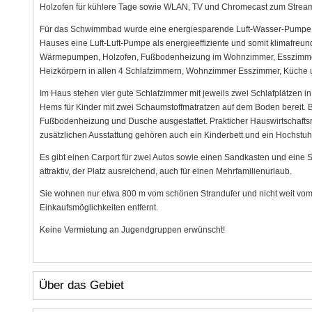
Holzofen für kühlere Tage sowie WLAN, TV und Chromecast zum Stream
Für das Schwimmbad wurde eine energiesparende Luft-Wasser-Pumpe 
Hauses eine Luft-Luft-Pumpe als energieeffiziente und somit klimafreundl
Wärmepumpen, Holzofen, Fußbodenheizung im Wohnzimmer, Esszimmer,
Heizkörpern in allen 4 Schlafzimmern, Wohnzimmer Esszimmer, Küche u
Im Haus stehen vier gute Schlafzimmer mit jeweils zwei Schlafplätzen i
Hems für Kinder mit zwei Schaumstoffmatratzen auf dem Boden bereit
Fußbodenheizung und Dusche ausgestattet. Prakticher Hauswirtschaft
zusätzlichen Ausstattung gehören auch ein Kinderbett und ein Hochstuhl
Es gibt einen Carport für zwei Autos sowie einen Sandkasten und eine 
attraktiv, der Platz ausreichend, auch für einen Mehrfamilienurlaub.
Sie wohnen nur etwa 800 m vom schönen Strandufer und nicht weit vom 
Einkaufsmöglichkeiten entfernt.
Keine Vermietung an Jugendgruppen erwünscht!
Über das Gebiet