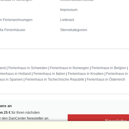
Impressum
m Ferienwohnumgen
Lieferant
lla Ferienhäuser
Sternekategorien
land
|
Ferienhaus in Schweden
|
Ferienhaus in Norwegen
|
Ferienhaus in Belgien
|
rienhaus in Holland
|
Ferienhaus in Italien
|
Ferienhaus in Kroatien
|
Ferienhaus in 
aus in Spanien
|
Ferienhaus in Tschechische Republik
|
Ferienhaus in Österreich
Fans an
n 25 €
für Ihren nächsten
ür den DanCenter Newsletter an.
Newsletter
, Gewinnspiele und Urlaubstipps!