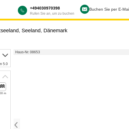
+494030970398
Buchen Sie per E-Mai
Rufen Sie an, um zu buchen
tseeland
,
Seeland
,
Dänemark
Haus-Nr. 08653
n 5.0
00 m