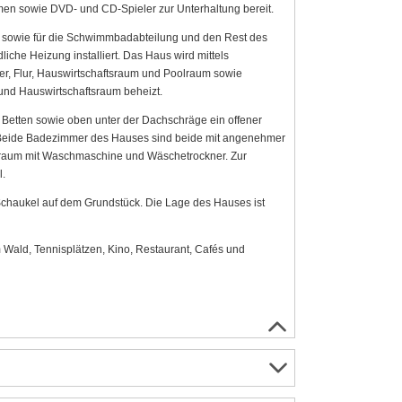
en sowie DVD- und CD-Spieler zur Unterhaltung bereit.
sowie für die Schwimmbadabteilung und den Rest des
iche Heizung installiert. Das Haus wird mittels
 Flur, Hauswirtschaftsraum und Poolraum sowie
nd Hauswirtschaftsraum beheizt.
n Betten sowie oben unter der Dachschräge ein offener
. Beide Badezimmer des Hauses sind beide mit angenehmer
sraum mit Waschmaschine und Wäschetrockner. Zur
.
Schaukel auf dem Grundstück. Die Lage des Hauses ist
Wald, Tennisplätzen, Kino, Restaurant, Cafés und