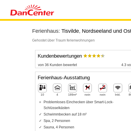
Ferienhaus:
Tisvilde
,
Nordseeland und Os
Gehostet über Traum ferienwohnungen
Kundenbewertungen
von 36 Kunden bewertet
4.3 vo
Ferienhaus-Ausstattung
10
4
189m²
nein
nein
Inkl.
8
Problemloses Einchecken über Smart-Lock-
Schlüsselkästen
Schwimmbecken auf 18 m²
Spa, 2 Personen
Sauna, 4 Personen