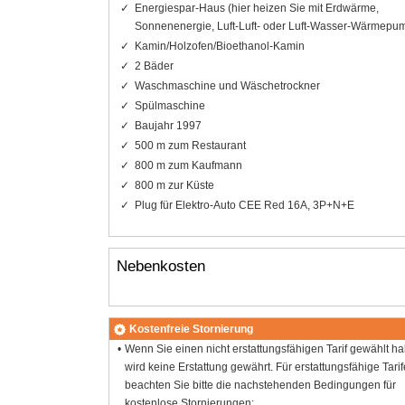
Energiespar-Haus (hier heizen Sie mit Erdwärme,
Sonnenenergie, Luft-Luft- oder Luft-Wasser-Wärmepu
Kamin/Holzofen/Bioethanol-Kamin
2 Bäder
Waschmaschine und Wäschetrockner
Spülmaschine
Baujahr 1997
500 m zum Restaurant
800 m zum Kaufmann
800 m zur Küste
Plug für Elektro-Auto CEE Red 16A, 3P+N+E
Nebenkosten
Kostenfreie Stornierung
Wenn Sie einen nicht erstattungsfähigen Tarif gewählt h
wird keine Erstattung gewährt. Für erstattungsfähige Tarif
beachten Sie bitte die nachstehenden Bedingungen für
kostenlose Stornierungen: