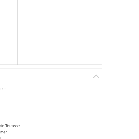
mer
te Terrasse
mer
l