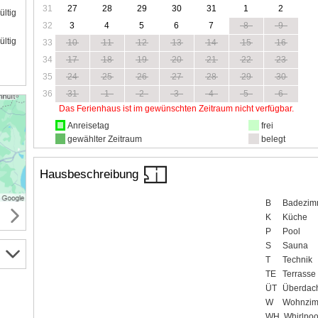
31
27
28
29
30
31
1
2
ültig
32
3
4
5
6
7
8
9
ültig
33
10
11
12
13
14
15
16
34
17
18
19
20
21
22
23
35
24
25
26
27
28
29
30
36
31
1
2
3
4
5
6
Das Ferienhaus ist im gewünschten Zeitraum nicht verfügbar.
Anreisetag
frei
gewählter Zeitraum
belegt
Hausbeschreibung
B
Badezim
K
Küche
P
Pool
S
Sauna
T
Technik
TE
Terrasse
ÜT
Überdach
W
Wohnzim
WH
Whirlpoo