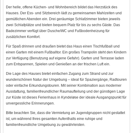
Der helle, offene Küchen- und Wohnbereich bildet das Herzstück des
Hauses. Der Ess- und Sitzbereich lädt zu gemeinsamen Mahlzeiten und
gemütlichen Abenden ein. Drei geräumige Schlafzimmer bieten jeweils
zwei Schlafplätze und bieten bequem Platz für bis zu sechs Gäste. Das
Badezimmer verfügt über Dusche/WC und Fußbodenheizung für
zusätzlichen Komfort.
Für Spaß drinnen und draußen bietet das Haus einen Tischfußball und
einen Garten mit einem Fußballtor. Ein großes Trampolin steht den Kindern
zur Verfügung (Benutzung auf eigene Gefahr). Garten und Terrasse laden
zum Entspannen, Spielen und Genießen an der frischen Luft ein.
Die Lage des Hauses bietet einfachen Zugang zum Strand und zur
wunderschönen Natur der Umgebung – ideal für Spaziergänge, Radtouren
oder einfache Erkundungstouren. Mit seiner Kombination aus moderner
Ausstattung, familienfreundlicher Raumaufteilung und der günstigen Lage
zur Küste ist dieses Ferienhaus in Kyndeløse der ideale Ausgangspunkt für
unvergessliche Erinnerungen.
Bitte beachten Sie, dass die Vermietung an Jugendgruppen nicht gestattet
ist, um während Ihres gesamten Aufenthalts eine ruhige und
familienfreundliche Umgebung zu gewährleisten.