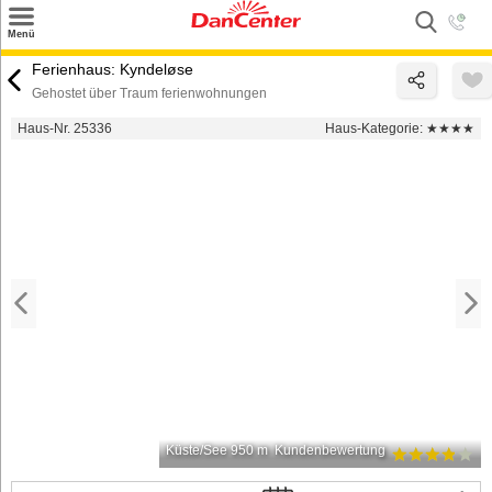
×
Menü
Suchen
Ferienhaus: Kyndeløse
Gehostet über Traum ferienwohnungen
Urlaubsziele
Haus-Nr. 25336
Haus-Kategorie:
★★★★
Weitere Urlaubsziele
Angebote
Inspiration
Kontakt
Gut zu wissen
Login
Küste/See 950 m
Kundenbewertung