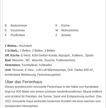
B
Badezimmer
K
Küche
E
Esszimmer
W
Wohnzimmer
F
Flur/Entree
Z
Zimmer
1 Wohnz.:
Hochstuhl
3 Schlafz.:
2 Betten, 2 Betten, 3 Betten
Off. Küche:
E-Herd, Kühl-Gefrier-Kombi, Abzugsh., Kaffeem., Spülm.
Bad:
Waschm., WC, Waschb., Dusche, Fußbodenheiz.
Aktivitäten:
Tischfußball, Fußballtor
Und:
Terrasse, E-Heiz., Luft-Luft-Wärmepumpe, Grill, Garten 800 m²,
komfortable Möblierung, Ferienhausgebiet
Über das Ferienhaus
Dieses wunderschön renovierte Ferienhaus in der Nähe von Kyndeløse
liegt nur 900 Meter von einem schönen, kinderfreundlichen Strand entfernt
und ist ideal für Familien, die Sonne, Sand und Entspannung suchen. Das
2021 renovierte Haus verbindet modernen Komfort mit einer warmen und
einladenden Atmosphäre.