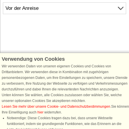
Vor der Anreise
Verwendung von Cookies
Schließen Sie sich 100.000 Ferienhaus-Fans an
Erhalten Sie einen
Willkommensgutschein von 25 €
für Ihren nächsten
Wir verwenden Daten von unseren eigenen Cookies und Cookies von
Ferienhausurlaub - melden Sie sich einfach für den DanCenter Newsletter
Drittanbietern. Wir verwenden diese in Kombination mit zugehörigen
an. Verpassen Sie nie wieder exklusive Angebote, Gewinnspiele und
personenbezogenen Daten, um Ihre Einstellungen zu speichern, unsere Dienste
Urlaubstipps!
zu verbessern, Ihre Nutzung der Webseite zu verfolgen und Verkehrsmessungen
durchzuführen und dabei Ihnen die relevantesten Nachrichten anzuzeigen.
Unten können Sie wählen, alle Cookies zuzulassen oder wählen Sie, welche
unserer optionalen Cookies Sie akzeptieren möchten.
Lesen Sie mehr über unsere Cookie- und Datenschutzbestimmungen
.Sie können
Newsletter abonnieren
Ihre Einwilligung auch
hier
widerrufen.
Notwendige: Diese Cookies tragen dazu bei, dass unsere Webseite
funktioniert, indem sie grundlegende Funktionen, wie das Erinnern an die