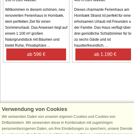
Willkommen in diesem schönen, neu
Dieses charmante Ferienhaus am
renovierten Ferienhaus in Hornbæk,
Hornbæk Strand ist perfekt für einen
dem perfekten Ziel für einen
erholsamen Urlaub mit Freunden un
Sommerurlaub. Das Anwesen liegt auf
der Familie. Das Haus verfügt über
einem 1.100 m² großen
drei gemütliche Schlafzimmer für bis
Naturgrundstück mit Bäumen und
zu sechs Gäste und ist
bietet Ruhe, Privatsphäre ...
haustierfreundlich, ...
ab 596 €
ab 1.190 €
Verwendung von Cookies
Schließen Sie sich 100.000 Ferienhaus-Fans an
Erhalten Sie einen
Willkommensgutschein von 25 €
für Ihren nächsten
Wir verwenden Daten von unseren eigenen Cookies und Cookies von
Ferienhausurlaub - melden Sie sich einfach für den DanCenter Newsletter
Drittanbietern. Wir verwenden diese in Kombination mit zugehörigen
an. Verpassen Sie nie wieder exklusive Angebote, Gewinnspiele und
personenbezogenen Daten, um Ihre Einstellungen zu speichern, unsere Dienste
Urlaubstipps!