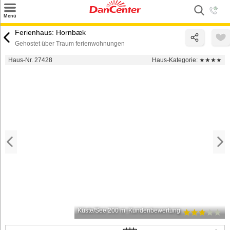
×
Menü
Suchen
Ferienhaus: Hornbæk
Gehostet über Traum ferienwohnungen
Urlaubsziele
Haus-Nr. 27428
Haus-Kategorie:
★★★★
Weitere Urlaubsziele
Angebote
Inspiration
Kontakt
Gut zu wissen
Login
Küste/See 200 m
Kundenbewertung