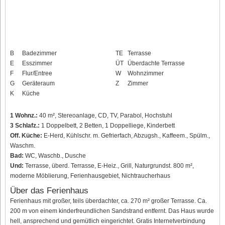
B
Badezimmer
TE
Terrasse
E
Esszimmer
ÜT
Überdachte Terrasse
F
Flur/Entree
W
Wohnzimmer
G
Geräteraum
Z
Zimmer
K
Küche
1 Wohnz.:
40 m², Stereoanlage, CD, TV, Parabol, Hochstuhl
3 Schlafz.:
1 Doppelbett, 2 Betten, 1 Doppelliege, Kinderbett
Off. Küche:
E-Herd, Kühlschr. m. Gefrierfach, Abzugsh., Kaffeem., Spülm.,
Waschm.
Bad:
WC, Waschb., Dusche
Und:
Terrasse, überd. Terrasse, E-Heiz., Grill, Naturgrundst. 800 m²,
moderne Möblierung, Ferienhausgebiet, Nichtraucherhaus
Über das Ferienhaus
Ferienhaus mit großer, teils überdachter, ca. 270 m² großer Terrasse. Ca.
200 m von einem kinderfreundlichen Sandstrand entfernt. Das Haus wurde
hell, ansprechend und gemütlich eingerichtet. Gratis Internetverbindung