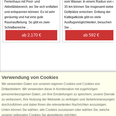
Ferienhaus mit Pool- und
vom Wasser. In einem Radius von ca
Aktivitätsbereich, wo Sie sich entfalten
35 km können Sie insgesamt sieben
und entspannen können. Es ist sehr
Golfplätze erreichen. Entlang der
geräumig und hat eine gute
Kattegatküste gibt es viele
Raumaufteilung. So gibt es zwei
Ausflugsmöglichkeiten, besuchen
Schlafbereiche ...
Sie ...
ab 2.170 €
ab 592 €
Verwendung von Cookies
Schließen Sie sich 100.000 Ferienhaus-Fans an
Wir verwenden Daten von unseren eigenen Cookies und Cookies von
Erhalten Sie einen
Willkommensgutschein von 25 €
für Ihren nächsten
Drittanbietern. Wir verwenden diese in Kombination mit zugehörigen
Ferienhausurlaub - melden Sie sich einfach für den DanCenter Newsletter
personenbezogenen Daten, um Ihre Einstellungen zu speichern, unsere Dienste
an. Verpassen Sie nie wieder exklusive Angebote, Gewinnspiele und
zu verbessern, Ihre Nutzung der Webseite zu verfolgen und Verkehrsmessungen
Urlaubstipps!
durchzuführen und dabei Ihnen die relevantesten Nachrichten anzuzeigen.
Unten können Sie wählen, alle Cookies zuzulassen oder wählen Sie, welche
unserer optionalen Cookies Sie akzeptieren möchten.