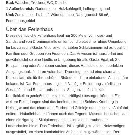
Bad:
Waschm, Trockner, WC, Dusche
1 Außenbereich:
Gartenmöbel, Holzkohlegrill, Indhegnet grund
Und:
Zentralheiz., Luft-Luft-Wärmepumpe, Naturgrundst. 86 m²,
Ferienhausgebiet
Über das Ferienhaus
Dieses gemütliche Ferienhaus liegt nur 200 Meter vom Kies- und
Sandstrand von Dronningmølle entfernt und bietet eine ruhige Umgebung
für bis zu sechs Gäste. Mit drei komfortablen Schlafzimmern ist es ideal für
Familien oder Gruppen von Freunden. Das Anwesen ist haustierfrei und
gewährleistet so eine friedliche Umgebung für alle Gäste. Egal, ob Sie
Entspannung oder Abenteuer suchen, dieses Haus bietet den perfekten
Ausgangspunkt für Ihren Aufenthalt. Dronningmølle ist eine charmante
Küstenstadt, die für ihre schönen Strände und ihre einladende Atmosphäre
bekannt ist. Das Ferienhaus liegt in fußläufiger Entfernung zu örtlichen
Geschäften und Restaurants, sodass Sie ganz einfach lokale
Köstlichkeiten genießen oder sich das Nötigste besorgen können. Für
weitere Erkundungen sind das beeindruckende Schloss Kronborg in
Helsingør und das charmante Fischerdorf Gilleleje nur eine kurze Autofahrt
entfernt. Naturliebhaber können auch das Tegners Museum besuchen, das
einen einzigartigen Skulpturenpark inmitten atemberaubender
Landschaften bietet. Das Ferienhaus ist sorgfältig mit allem Notwendigen
ausgestattet, um einen komfortablen Aufenthalt zu gewährleisten. Der