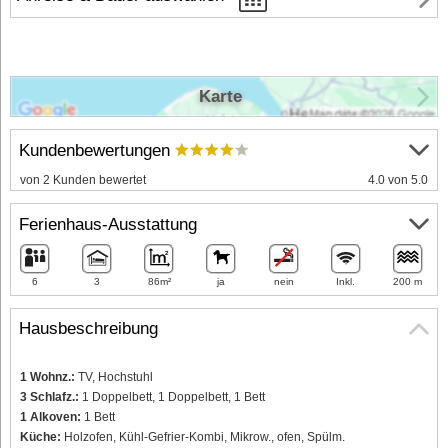
Karte
Kundenbewertungen
von 2 Kunden bewertet
4.0 von 5.0
Ferienhaus-Ausstattung
6
3
86m²
ja
nein
Inkl.
200 m
Hausbeschreibung
1 Wohnz.:
TV, Hochstuhl
3 Schlafz.:
1 Doppelbett, 1 Doppelbett, 1 Bett
1 Alkoven:
1 Bett
Küche:
Holzofen, Kühl-Gefrier-Kombi, Mikrow., ofen, Spülm.