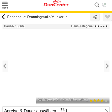
×
Menü
Suchen
Ferienhaus: Dronningmølle/Munkerup
Urlaubsziele
Haus-Nr. 60665
Haus-Kategorie:
★★★★★
Weitere Urlaubsziele
Angebote
Inspiration
Kontakt
Gut zu wissen
Login
Küste/See 200 m
Kundenbewertung
Anreise & Dauer auswählen