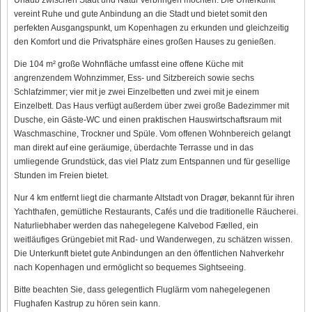
vereint Ruhe und gute Anbindung an die Stadt und bietet somit den
perfekten Ausgangspunkt, um Kopenhagen zu erkunden und gleichzeitig
den Komfort und die Privatsphäre eines großen Hauses zu genießen.
Die 104 m² große Wohnfläche umfasst eine offene Küche mit
angrenzendem Wohnzimmer, Ess- und Sitzbereich sowie sechs
Schlafzimmer; vier mit je zwei Einzelbetten und zwei mit je einem
Einzelbett. Das Haus verfügt außerdem über zwei große Badezimmer mit
Dusche, ein Gäste-WC und einen praktischen Hauswirtschaftsraum mit
Waschmaschine, Trockner und Spüle. Vom offenen Wohnbereich gelangt
man direkt auf eine geräumige, überdachte Terrasse und in das
umliegende Grundstück, das viel Platz zum Entspannen und für gesellige
Stunden im Freien bietet.
Nur 4 km entfernt liegt die charmante Altstadt von Dragør, bekannt für ihren
Yachthafen, gemütliche Restaurants, Cafés und die traditionelle Räucherei.
Naturliebhaber werden das nahegelegene Kalvebod Fælled, ein
weitläufiges Grüngebiet mit Rad- und Wanderwegen, zu schätzen wissen.
Die Unterkunft bietet gute Anbindungen an den öffentlichen Nahverkehr
nach Kopenhagen und ermöglicht so bequemes Sightseeing.
Bitte beachten Sie, dass gelegentlich Fluglärm vom nahegelegenen
Flughafen Kastrup zu hören sein kann.