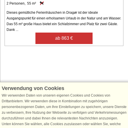
2 Personen, 55 m²
Dieses gemütliche Ferienhäuschen in Dragør ist der ideale
Ausgangspunkt für einen erholsamen Urlaub in der Natur und am Wasser.
Das 55 m² große Haus bietet ein Schlafzimmer und Platz für zwei Gäste.
Dank ...
ab 863 €
Verwendung von Cookies
Schließen Sie sich 100.000 Ferienhaus-Fans an
Wir verwenden Daten von unseren eigenen Cookies und Cookies von
Erhalten Sie einen
Willkommensgutschein von 25 €
für Ihren nächsten
Drittanbietern. Wir verwenden diese in Kombination mit zugehörigen
Ferienhausurlaub - melden Sie sich einfach für den DanCenter Newsletter
personenbezogenen Daten, um Ihre Einstellungen zu speichern, unsere Dienste
an. Verpassen Sie nie wieder exklusive Angebote, Gewinnspiele und
zu verbessern, Ihre Nutzung der Webseite zu verfolgen und Verkehrsmessungen
Urlaubstipps!
durchzuführen und dabei Ihnen die relevantesten Nachrichten anzuzeigen.
Unten können Sie wählen, alle Cookies zuzulassen oder wählen Sie, welche