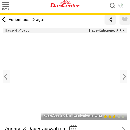
×
Menü
Suchen
Ferienhaus: Dragør
Urlaubsziele
Haus-Nr. 45738
Haus-Kategorie:
★★★
Weitere Urlaubsziele
Angebote
Inspiration
Kontakt
Gut zu wissen
Login
Küste/See 2,0 km
Kundenbewertung
Anreise & Dauer auswählen