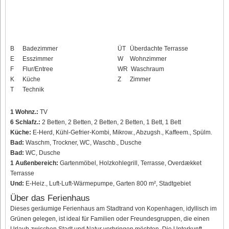
B
Badezimmer
ÜT
Überdachte Terrasse
E
Esszimmer
W
Wohnzimmer
F
Flur/Entree
WR
Waschraum
K
Küche
Z
Zimmer
T
Technik
1 Wohnz.:
TV
6 Schlafz.:
2 Betten, 2 Betten, 2 Betten, 2 Betten, 1 Bett, 1 Bett
Küche:
E-Herd, Kühl-Gefrier-Kombi, Mikrow., Abzugsh., Kaffeem., Spülm.
Bad:
Waschm, Trockner, WC, Waschb., Dusche
Bad:
WC, Dusche
1 Außenbereich:
Gartenmöbel, Holzkohlegrill, Terrasse, Overdækket
Terrasse
Und:
E-Heiz., Luft-Luft-Wärmepumpe, Garten 800 m², Stadtgebiet
Über das Ferienhaus
Dieses geräumige Ferienhaus am Stadtrand von Kopenhagen, idyllisch im
Grünen gelegen, ist ideal für Familien oder Freundesgruppen, die einen
Urlaub zwischen Stadt und Natur verbringen möchten. Die Unterkunft